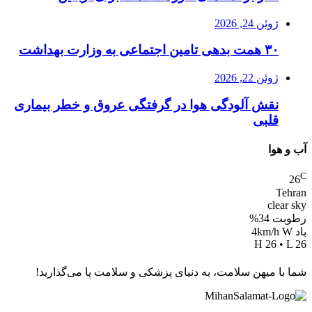
ژوئن 24, 2026
۳۰ همت بدهی تامین اجتماعی به وزارت بهداشت
ژوئن 22, 2026
نقش آلودگی هوا در گرفتگی عروق و خطر بیماری
قلبی
آب و هوا
C
26
Tehran
clear sky
رطوبت 34%
باد 4km/h W
H 26 • L 26
شما با میهن سلامت، به دنیای پزشکی و سلامت پا می‌گذارید!