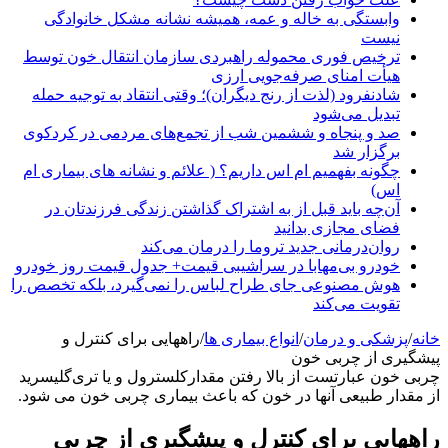
وابستگی به خاله و عمه، همیشه نشانه مشکل خانوادگی
نیست
ترخیص فوری محموله راهبردی سازمان انتقال خون توسط
هیأت امنای صرفه‌جویی ارزی
شادنفرود (لذت از رنج دیگران)؛ وقتی انتقاد به توجیه حمله
تبدیل می‌شود
صد و پنجاه‌ و ششمین شب از تجمع‌های مردمی در کردکوی
برگزار شد
چگونه بفهمیم ام اس داریم؟ ( علائم و نشانه های بیماری ام
اس)
آن‌چه باید قبل از به اشتراک گذاشتن زندگی فرزندتان در
فضای مجازی بدانید
روان‌درمانی جدید تروما را درمان می‌کند
خودرو بی‌مهابا در سراشیبی قیمت+ جدول قیمت روز خودرو
هوش مصنوعی جای طراح لباس را نمی‌گیرد، بلکه تخصص را
تقویت می‌کند
خانه
/
پزشکی و درمان
/
انواع بیماری ها
/
راههایی برای کنترل و
پیشگیری از چربی خون
چربی خون عبارتست از بالا رفتن مقدارکلسترول و یا تری‌گلیسرید
از مقدار طبیعی آنها در خون که باعث بیماری چربی خون می شود.
راههایی برای کنترل و پیشگیری از چربی