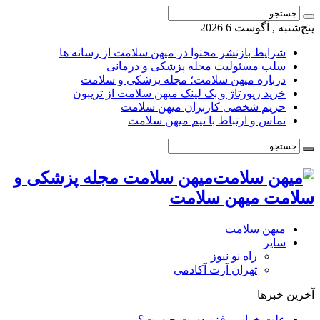
پنج‌شنبه , آگوست 6 2026
شرایط بازنشر محتوا در میهن سلامت از رسانه ها
سلب مسئولیت مجله پزشکی و درمانی
درباره میهن سلامت؛ مجله پزشکی و سلامت
خرید رپورتاژ و بک لینک میهن سلامت از تریبون
حریم شخصی کاربران میهن سلامت
تماس و ارتباط با تیم میهن سلامت
میهن سلامت مجله پزشکی و
سلامت میهن سلامت
میهن سلامت
سایر
راه نو نیوز
تهران آرت آکادمی
آخرین خبرها
علت خواب رفتن دست چیست؟