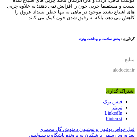
گوشت ماهی، اردک و غاز) اثرشان مانند چربی های اشباع شده
نیست و مستقیما چربی خون را افزایش نمی دهند؛ به علاوه چربی
های اشباع نشده موجود در ماهی نه تنها خطر انسداد عروق را
کاهش می دهد، بلکه به رقیق شدن خون کمک می کنند.
گردآوری :
بخش سلامت و بهداشت بیتوته
منابع :
alodoctor.ir
اشتراک گذاری
فیس بوک
توییتر
LinkedIn
Pinterest
قبل
خواص بوئیدن و نوشیدن دمنوش گل محمدی
بعد
ورود رسمی پزشکیان به پرونده باشگاه پرسپولیس