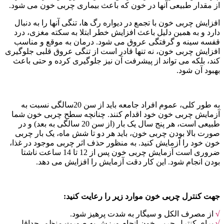
از مقدار طبیعی آنها در خون که باعث بیماری چربی خون می شود.
افزایش چربی خون با تجمع در دیواره رگ ها، تنگی آنها را به دنبال
دارد و به همین دلیل باعث افزایش خطر ابتلا به سکته مغزی، درد
قفسه سینه و گرفتگی عروق می شود. درمان به موقع و مناسب
افزایش چربی خون، نه تنها قادر است از تنگی عروق قلبی جلوگیری
کند، بلکه می تواند از پیشرفت آن نیز جلوگیری کرده و حتی باعث
بهبود آن شود.
به طور کلی، عموم افراد جامعه باید از سن 20سالگی نسبت به
آزمایش چربی خون خود اقدام کنند. چنانچه سطح چربی خون شما
طبیعی است، هر پنج سال یک بار (از سن 20 سالگی به بعد) و در
صورت بالا بودن چربی خون، باید هر دو تا شش ماه، یک بار چربی
خون خود را آزمایش کنید. به منظور حذف اثر چربی موجود در غذا،
ضروری است آزمایش چربی خون پس از 12 تا 14 ساعت ناشتا
بودن انجام شود. این کار دقت آزمایش را افزایش می دهد.
جهت کنترل چربی خون موارد زیر را رعایت کنید:
√
از مصرف الکل و سیگار به شدت پرهیز شود.
√
برای کنترل چربی خون انجام ورزش به صورت منظم، حداقل