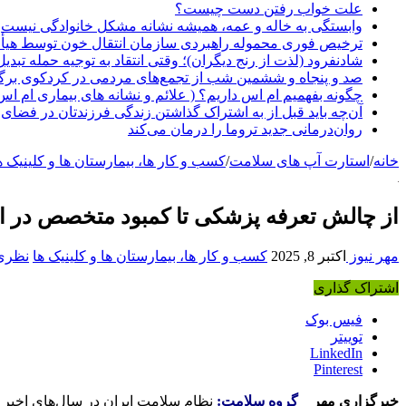
علت خواب رفتن دست چیست؟
وابستگی به خاله و عمه، همیشه نشانه مشکل خانوادگی نیست
ترخیص فوری محموله راهبردی سازمان انتقال خون توسط هیأ
شادنفرود (لذت از رنج دیگران)؛ وقتی انتقاد به توجیه حمله تبدی
صد و پنجاه‌ و ششمین شب از تجمع‌های مردمی در کردکوی برگ
چگونه بفهمیم ام اس داریم؟ ( علائم و نشانه های بیماری ام اس
آن‌چه باید قبل از به اشتراک گذاشتن زندگی فرزندتان در فضای 
روان‌درمانی جدید تروما را درمان می‌کند
خانه
/
استارت آپ های سلامت
/
کسب و کار ها، بیمارستان ها و کلینیک ه
از چالش تعرفه پزشکی تا کمبود متخصص در ا
مهر نیوز
اکتبر 8, 2025
کسب و کار ها، بیمارستان ها و کلینیک ها
نظری 
اشتراک گذاری
فیس بوک
توییتر
LinkedIn
Pinterest
خبرگزاری مهر
_ گروه سلامت:
نظام سلامت ایران در سال‌های اخیر 