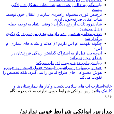
وابستگی به خاله و عمه، همیشه نشانه مشکل خانوادگی
نیست
ترخیص فوری محموله راهبردی سازمان انتقال خون توسط
هیأت امنای صرفه‌جویی ارزی
شادنفرود (لذت از رنج دیگران)؛ وقتی انتقاد به توجیه حمله
تبدیل می‌شود
صد و پنجاه‌ و ششمین شب از تجمع‌های مردمی در کردکوی
برگزار شد
چگونه بفهمیم ام اس داریم؟ ( علائم و نشانه های بیماری ام
اس)
آن‌چه باید قبل از به اشتراک گذاشتن زندگی فرزندتان در
فضای مجازی بدانید
روان‌درمانی جدید تروما را درمان می‌کند
خودرو بی‌مهابا در سراشیبی قیمت+ جدول قیمت روز خودرو
هوش مصنوعی جای طراح لباس را نمی‌گیرد، بلکه تخصص را
تقویت می‌کند
خانه
/
استارت آپ های سلامت
/
کسب و کار ها، بیمارستان ها و
کلینیک ها
/
مدارس ایوانکی شرایط خوبی ندارند/ ساخت درمانگاه
جدید
مدارس ایوانکی شرایط خوبی ندارند/