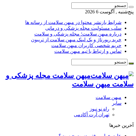
پنج‌شنبه , آگوست 6 2026
شرایط بازنشر محتوا در میهن سلامت از رسانه ها
سلب مسئولیت مجله پزشکی و درمانی
درباره میهن سلامت؛ مجله پزشکی و سلامت
خرید رپورتاژ و بک لینک میهن سلامت از تریبون
حریم شخصی کاربران میهن سلامت
تماس و ارتباط با تیم میهن سلامت
میهن سلامت مجله پزشکی و
سلامت میهن سلامت
میهن سلامت
سایر
راه نو نیوز
تهران آرت آکادمی
آخرین خبرها
علت خواب رفتن دست چیست؟