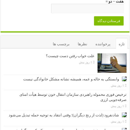
هفت − دو =
تازه
پرخواننده
نظرها
برچسب ها
علت خواب رفتن دست چیست؟
1 روز پیش
وابستگی به خاله و عمه، همیشه نشانه مشکل خانوادگی نیست
1 روز پیش
ترخیص فوری محموله راهبردی سازمان انتقال خون توسط هیأت امنای
صرفه‌جویی ارزی
1 روز پیش
شادنفرود (لذت از رنج دیگران)؛ وقتی انتقاد به توجیه حمله تبدیل می‌شود
1 روز پیش