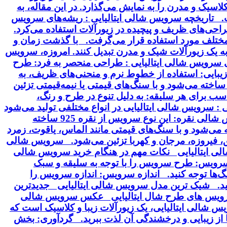
سیک و مدرن را به نمایش می‌گذارد. در این مقاله، به
خت. تاریخچه سرویس شالی ایتالیایی : ریشه‌های سرویس
 طراحی‌های ظریف و پیچیده در زیورآلات استفاده می‌کرد.
ت مختلف مورد استفاده قرار می‌گرفت. با گذشت زمان و
 به یک زیورآلات شیک و مدرن تبدیل کنند. امروزه، سرویس
ای سرویس شالی ایتالیایی : طراحی منحصر به فرد: طرح
بایی: استفاده از خطوط نرم و منحنی‌های ظریف، به
ساخته می‌شود و با سنگ‌های قیمتی یا نیمه‌قیمتی تزئین
سب برای هر سلیقه: به دلیل تنوع در طرح و رنگ،
 سرویس شالی ایتالیایی در انواع مختلفی تولید می‌شود
که از نظر جنس، طرح و سنگ‌های تزئینی با هم تفاوت دارند. برخی از انواع رایج این سرویس عبارتند از: سرویس شالی نقره: این نوع سرویس از نقره 925 ساخته
ودیم آبکاری می‌شود. سرویس شالی طلا: این سرویس از طلای 18 یا 24 عیار ساخته می‌شود و با سنگ‌های قیمتی مانند الماس، یاقوت، زمرد
ق، فیروزه، مرجان و کهربا تزئین می‌شود. سرویس شالی
شالی ایتالیایی نکات مهم در هنگام خرید سرویس شالی
سرویس: طرح سرویس را با توجه به سلیقه و سبک
گ‌ها توجه کنید. اندازه سرویس: اندازه سرویس را
نید. شیک ترین مدل سرویس شالی ایتالیایی جدیدترین
 سرویس های طرح شال ایتالیایی عکس سرویس شالی
 شالی ایتالیایی، یک زیورآلات زیبا و کلاسیک است که
ا از زیبایی و درخشندگی آن لذت ببرید. گردآوری: بخش