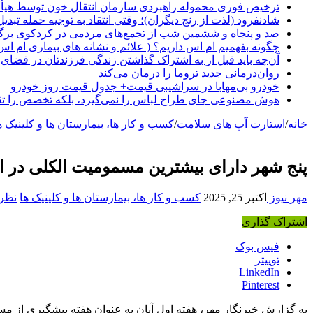
ترخیص فوری محموله راهبردی سازمان انتقال خون توسط هیأ
شادنفرود (لذت از رنج دیگران)؛ وقتی انتقاد به توجیه حمله تبدی
صد و پنجاه‌ و ششمین شب از تجمع‌های مردمی در کردکوی برگ
چگونه بفهمیم ام اس داریم؟ ( علائم و نشانه های بیماری ام اس
آن‌چه باید قبل از به اشتراک گذاشتن زندگی فرزندتان در فضای 
روان‌درمانی جدید تروما را درمان می‌کند
خودرو بی‌مهابا در سراشیبی قیمت+ جدول قیمت روز خودرو
هوش مصنوعی جای طراح لباس را نمی‌گیرد، بلکه تخصص را تق
خانه
/
استارت آپ های سلامت
/
کسب و کار ها، بیمارستان ها و کلینیک ه
پنج شهر دارای بیشترین مسمومیت الکلی در ا
مهر نیوز
اکتبر 25, 2025
کسب و کار ها، بیمارستان ها و کلینیک ها
نظری
اشتراک گذاری
فیس بوک
توییتر
LinkedIn
Pinterest
به گزارش خبرنگار مهر، هفته اول آبان به عنوان هفته پیشگیری از مس