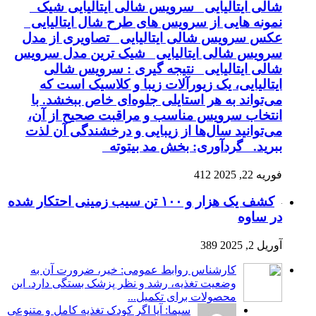
شالی ایتالیایی سرویس شالی ایتالیایی شیک
نمونه هایی از سرویس های طرح شال ایتالیایی
عکس سرویس شالی ایتالیایی تصاویری از مدل
سرویس شالی ایتالیایی شیک ترین مدل سرویس
شالی ایتالیایی نتیجه گیری : سرویس شالی
ایتالیایی، یک زیورآلات زیبا و کلاسیک است که
می‌تواند به هر استایلی جلوه‌ای خاص ببخشد. با
انتخاب سرویس مناسب و مراقبت صحیح از آن،
می‌توانید سال‌ها از زیبایی و درخشندگی آن لذت
ببرید. گردآوری: بخش مد بیتوته
فوریه 22, 2025
412
کشف یک هزار و ۱۰۰ تن سیب زمینی احتکار شده
در ساوه
آوریل 2, 2025
389
کارشناس روابط عمومی: خیر، ضرورت آن به
وضعیت تغذیه، رشد و نظر پزشک بستگی دارد. این
محصولات برای تکمیل...
سیما: آیا اگر کودک تغذیه کامل و متنوعی