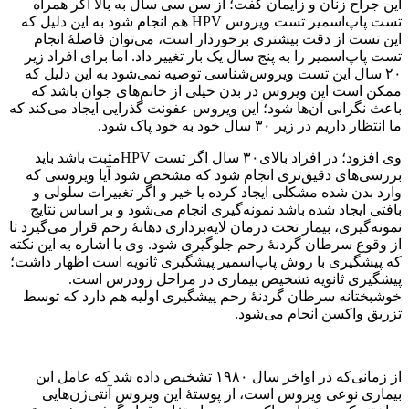
این جراح زنان و زایمان گفت؛ از سن سی سال به بالا اگر همراه
تست پاپ‌اسمیر تست ویروس HPV هم انجام شود به این دلیل که
این تست از دقت بیشتری برخوردار است، می‌توان فاصلهٔ انجام
تست پاپ‌اسمیر را به پنج سال یک بار تغییر داد. اما برای افراد زیر
۲۰ سال این تست ویروس‌شناسی توصیه نمی‌شود به این دلیل که
ممکن است این ویروس در بدن خیلی از خانم‌های جوان باشد که
باعث نگرانی آن‌ها شود؛ این ویروس عفونت گذرایی ایجاد می‌کند که
ما انتظار داریم در زیر ۳۰ سال خود به خود پاک شود.
وی افزود؛ در افراد بالای۳۰ سال اگر تست HPVمثبت باشد باید
بررسی‌های دقیق‌تری انجام شود که مشخص شود آیا ویروسی که
وارد بدن شده مشکلی ایجاد کرده یا خیر و اگر تغییرات سلولی و
بافتی ایجاد شده باشد نمونه‌گیری انجام می‌شود و بر اساس نتایج
نمونه‌گیری، بیمار تحت درمان لایه‌برداری دهانهٔ رحم قرار می‌گیرد تا
از وقوع سرطان گردنهٔ رحم جلوگیری شود. وی با اشاره به این نکته
که پیشگیری با روش پاپ‌اسمیر پیشگیری ثانویه است اظهار داشت؛
پیشگیری ثانویه تشخیص بیماری در مراحل زودرس است.
خوشبختانه سرطان گردنهٔ رحم پیشگیری اولیه هم دارد که توسط
تزریق واکسن انجام می‌شود.
از زمانی‌که در اواخر سال ۱۹۸۰ تشخیص داده شد که عامل این
بیماری نوعی ویروس است، از پوستهٔ این ویروس آنتی‌ژن‌هایی