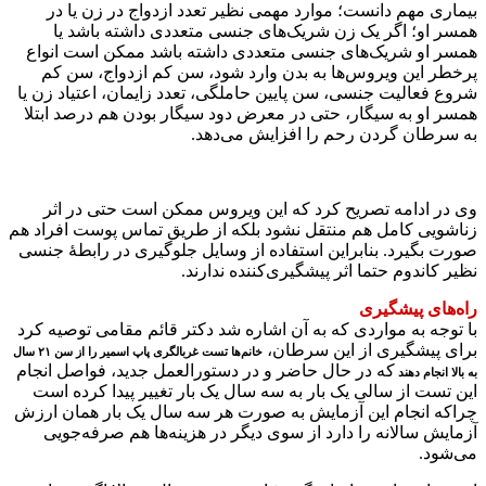
بیماری مهم دانست؛ موارد مهمی نظیر تعدد ازدواج در زن یا در
همسر او؛ اگر یک زن شریک‌های جنسی متعددی داشته باشد یا
همسر او شریک‌های جنسی متعددی داشته باشد ممکن است انواع
پرخطر این ویروس‌ها به بدن وارد شود، سن کم ازدواج، سن کم
شروع فعالیت جنسی، سن پایین حاملگی، تعدد زایمان، اعتیاد زن یا
همسر او به سیگار، حتی در معرض دود سیگار بودن هم درصد ابتلا
به سرطان گردن رحم را افزایش می‌دهد.
وی در ادامه تصریح کرد که این ویروس ممکن است حتی در اثر
زناشویی کامل هم منتقل نشود بلکه از طریق تماس پوست افراد هم
صورت بگیرد. بنابراین استفاده از وسایل جلوگیری در رابطهٔ جنسی
نظیر کاندوم حتما اثر پیشگیری‌کننده ندارند.
راه‌های پیشگیری
با توجه به مواردی که به آن اشاره شد دکتر قائم مقامی توصیه کرد
برای پیشگیری از این سرطان،
خانم‌ها تست غربالگری پاپ اسمیر را از سن ۲۱ سال
که در حال حاضر و در دستورالعمل جدید، فواصل انجام
به بالا انجام دهند
این تست از سالی یک بار به سه سال یک بار تغییر پیدا کرده است
چراکه انجام این آزمایش به صورت هر سه سال یک بار‌‌ همان ارزش
آزمایش سالانه را دارد از سوی دیگر در هزینه‌ها هم صرفه‌جویی
می‌شود.