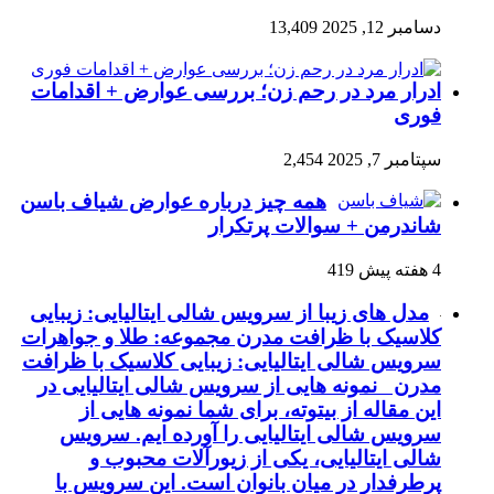
دسامبر 12, 2025
13,409
ادرار مرد در رحم زن؛ بررسی عوارض + اقدامات
فوری
سپتامبر 7, 2025
2,454
همه چیز درباره عوارض شیاف باسن
شاندرمن + سوالات پرتکرار
4 هفته پیش
419
مدل های زیبا از سرویس شالی ایتالیایی: زیبایی
کلاسیک با ظرافت مدرن مجموعه: طلا و جواهرات
سرویس شالی ایتالیایی: زیبایی کلاسیک با ظرافت
مدرن نمونه هایی از سرویس شالی ایتالیایی در
این مقاله از بیتوته، برای شما نمونه هایی از
سرویس شالی ایتالیایی را آورده ایم. سرویس
شالی ایتالیایی، یکی از زیورآلات محبوب و
پرطرفدار در میان بانوان است. این سرویس با