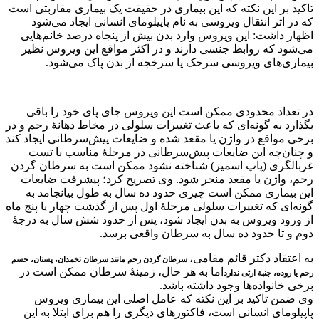
تاکید بر این نکته که این بیماری در حقیقت یک بیماری مقاربتی است
که در اثر انتقال ویروسی به نام پاپیلومای انسانی ایجاد می‌شود
اظهار داشت: این ویروس وارد بدن بیش از پنجاه درصد خانم‌هایی
می‌شود که روابط جنسی دارند و در اکثر مواقع این ویروس نظیر
بیماری‌های ویروسی سرخک یا سرخجه از بدن پاک می‌شود.
در تعداد محدودی ممکن است این ویروس جای پای خود را باقی
بگذارد به گونه‌ای که باعث تغییرات سلولی در مخاط دهانهٔ رحم و در
برخی مواقع در واژن یا مقعد شده و ضایعات پیش‌سرطانی ایجاد کند
و چنان‌چه این ضایعات پیش‌سرطانی در مرحلهٔ مناسب با تست
غربالگری (پاپ اسمیر) شناخته نشود ممکن است به سرطان گردن
رحم، واژن یا مقعد منجر شود. وی تصریح کرد؛ پیشرفت ضایعات
این بیماری ممکن است چیزی حدود ده سال به طول بیانجامد به
گونه‌ای که تغییرات سلولی مرحلهٔ اول پس از گذشت چهار یا پنج ماه
از ورود ویروس به بدن ایجاد شود، پس از حدود شش سال به درجهٔ
دوم و تا حدود ده سال به سرطان واقعی برسد.
به اعتقاد دکتر قائم مقامی،
سرطان گردن رحم مانند سرطان تخمدان، پستان، جسم
اما به هر حال، زمینهٔ سرطان ممکن است در
رحم یا روده، جنبهٔ ارثی ندارد
برخی خانواده‌ها وجود داشته باشد.
وی ضمن تاکید بر این نکته که عامل اصلی این بیماری ویروس
پاپیلومای انسانی است، فاکتورهای دیگری را هم برای ابتلا به این