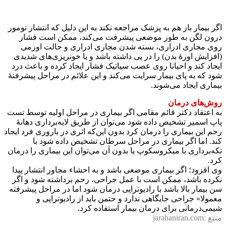
اگر بیمار باز هم به پزشک مراجعه نکند به این دلیل که انتشار تومور
درون لگن به طور موضعی پیشرفت می‌کند، ممکن است فشار
روی مجاری ادراری، بسته شدن مجاری ادراری و حالت اورمی
(افزایش اورهٔ بدن) را در پی داشته باشد و یا خونریزی‌های شدیدی
ایجاد کند و احیانا روی عصب سیاتیک فشار ایجاد کرده و باعث درد
شود که به پای بیمار سرایت می‌کند و این علائم در مراحل پیشرفتهٔ
بیماری ایجاد می‌شوند.
روش‌های درمان
به اعتقاد دکتر قائم مقامی اگر بیماری در مراحل اولیه توسط تست
پاپ‌ اسمیر تشخیص داده شود می‌توان از طریق لایه‌برداری دهانهٔ
رحم این بیماری را درمان کرد بدون این‌که اثری در باروری فرد ایجاد
کند. اما اگر بیماری در مراحل سرطان تشخیص داده شود با
تکه‌برداری با میکروسکوپ یا بدون آن می‌توان این بیماری را درمان
کرد.
وی افزود؛ اگر بیماری موضعی باشد و به احشاء مجاور انتشار پیدا
نکرده باشد، ممکن است با عمل جراحی، رحم برداشته شود و اگر
سن بیمار بالا باشد با رادیو‌تراپی درمان شود اما در مراحل پیشرفته
معمولا» جراحی جایگاهی ندارد و حتمن باید از رادیوتراپی و
شیمی‌درمانی برای درمان بیمار استفاده کرد.
منبع :jarahaniran.com