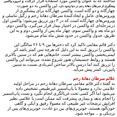
ساختند که به عنوان واکسن مورد استفاده قرار گرفت و
امروزه واکسن
این واکسن به دو صورت
پیشگیری از سرطان دهانهٔ رحم در دنیا وجود دارد.
چهارگانه و دو گانه است. واکسن چهارگانه برای پیشگیری از
ویروس‌های عامل و ایجادکنندهٔ سرطان دهانهٔ رحم و زگیل تناسلی و
ویروس‌های چهارگانه است که در ۳ دوز تزریق می‌شود؛ واکسن اول
درمرحله‌ای که واکسن در اختیار بیمار قرار می‌گیرد، واکسن دوم،
دو ماه بعد و واکسن سوم، چهار ماه پس از واکسن دوم و به این
طریق، جدول واکسن در حدود شش ماه تمام می‌شود.
دکتر قائم مقامی تاکید کرد که دختر‌ها بین ۹ تا ۲۶ سالگی این
واکسن را ترزیق کنند به این دلیل که هرچه سن کمتر باشد اثر
ایمنی‌بخشی واکسن بیشتر است. خانم‌هایی هم که در سنین بالاتری
هستند و روابط جنسیشان هنوز شروع نشده، می‌توانند این واکسن
را تزریق کنند اما درسن بالا‌تر ساختن آنتی‌بادی نسبت به سنین
پایین‌تر، کمتر پیش می‌آید.
علائم سرطان دهانهٔ رحم
به گفتهٔ دکتر قائم مقامی سرطان دهانهٔ رحم در مراحل اولیه
علامتی ندارد و معمولا با پاپ‌اسمیر غیرطبیعی تشخیص داده
می‌شود اما اگر کسی تحت غربالگری انجام نگیرد و تست پاپ‌اسمیر
را انجام ندهد و بیماری پیشرفت کند ممکن است با علائمی نظیر
افزایش ترشحات غیر طبیعی که معمولا رقیق و آبکی و گاهی
خون‌آلود هستند، خونریزی‌های بین دو عادت، خونریزی‌های پس از
نزدیکی و… مواجه شود.