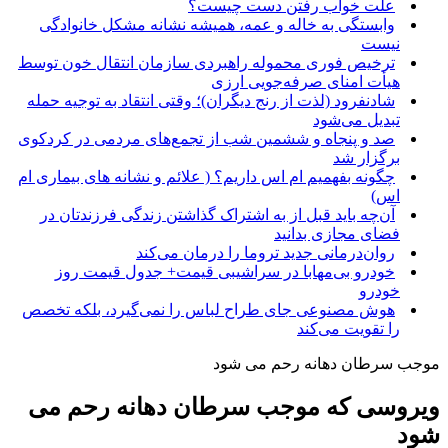
علت خواب رفتن دست چیست؟
وابستگی به خاله و عمه، همیشه نشانه مشکل خانوادگی
نیست
ترخیص فوری محموله راهبردی سازمان انتقال خون توسط
هیأت امنای صرفه‌جویی ارزی
شادنفرود (لذت از رنج دیگران)؛ وقتی انتقاد به توجیه حمله
تبدیل می‌شود
صد و پنجاه‌ و ششمین شب از تجمع‌های مردمی در کردکوی
برگزار شد
چگونه بفهمیم ام اس داریم؟ ( علائم و نشانه های بیماری ام
اس)
آن‌چه باید قبل از به اشتراک گذاشتن زندگی فرزندتان در
فضای مجازی بدانید
روان‌درمانی جدید تروما را درمان می‌کند
خودرو بی‌مهابا در سراشیبی قیمت+ جدول قیمت روز
خودرو
هوش مصنوعی جای طراح لباس را نمی‌گیرد، بلکه تخصص
را تقویت می‌کند
موجب سرطان دهانه رحم می شود
ویروسی که موجب سرطان دهانه رحم می
شود