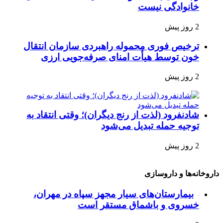
خانوادگی نیست
2 روز پیش
ترخیص فوری محموله راهبردی سازمان انتقال
خون توسط هیأت امنای صرفه‌جویی ارزی
2 روز پیش
شادنفرود (لذت از رنج دیگران)؛ وقتی انتقاد به
توجیه حمله تبدیل می‌شود
2 روز پیش
داروخانه‌ها و داروسازی
بیمارستان‌های سیار مجهز سپاه در مهران،
خسروی و باشماق مستقر است