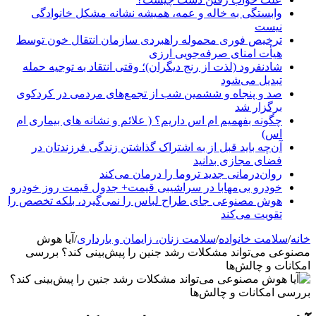
وابستگی به خاله و عمه، همیشه نشانه مشکل خانوادگی
نیست
ترخیص فوری محموله راهبردی سازمان انتقال خون توسط
هیأت امنای صرفه‌جویی ارزی
شادنفرود (لذت از رنج دیگران)؛ وقتی انتقاد به توجیه حمله
تبدیل می‌شود
صد و پنجاه‌ و ششمین شب از تجمع‌های مردمی در کردکوی
برگزار شد
چگونه بفهمیم ام اس داریم؟ ( علائم و نشانه های بیماری ام
اس)
آن‌چه باید قبل از به اشتراک گذاشتن زندگی فرزندتان در
فضای مجازی بدانید
روان‌درمانی جدید تروما را درمان می‌کند
خودرو بی‌مهابا در سراشیبی قیمت+ جدول قیمت روز خودرو
هوش مصنوعی جای طراح لباس را نمی‌گیرد، بلکه تخصص را
تقویت می‌کند
خانه
/
سلامت خانواده
/
سلامت زنان، زایمان و بارداری
/
آیا هوش
مصنوعی می‌تواند مشکلات رشد جنین را پیش‌بینی کند؟ بررسی
امکانات و چالش‌ها