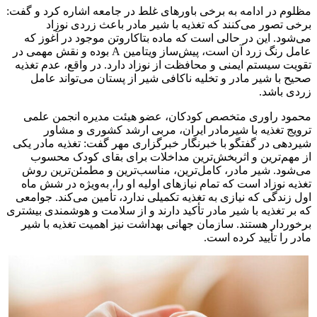
ظلوم در ادامه به برخی باورهای غلط در جامعه اشاره کرد و گفت:
رخی تصور می‌کنند که تغذیه با شیر مادر باعث زردی نوزاد
ی‌شود. این در حالی است که ماده
بتاکاروتن
موجود در
آغوز
که
عامل رنگ زرد آن است، پیش‌ساز ویتامین A بوده و نقش مهمی در
قویت سیستم ایمنی و محافظت از نوزاد دارد. در واقع، عدم تغذیه
حیح با شیر مادر و تخلیه ناکافی شیر از پستان می‌تواند عامل
ردی باشد.
حمود راوری متخصص کودکان، عضو هیئت مدیره انجمن علمی
رویج تغذیه با
شیرمادر
ایران، مربی ارشد کشوری و مشاور
یردهی در گفتگو با خبرنگار خبرگزاری مهر گفت: تغذیه مادر یکی
ز مهم‌ترین و اثربخش‌ترین مداخلات برای بقای کودک محسوب
ی‌شود. شیر مادر، کامل‌ترین، مناسب‌ترین و مطمئن‌ترین روش
غذیه نوزاد است که تمام نیازهای اولیه او را، به‌ویژه در شش ماه
ول زندگی که نیازی به تغذیه تکمیلی ندارد، تأمین می‌کند. جوامعی
ه بر تغذیه با شیر مادر تأکید دارند و از سلامت و هوشمندی بیشتری
رخوردار هستند. سازمان جهانی بهداشت نیز اهمیت تغذیه با شیر
ادر را تأیید کرده است.