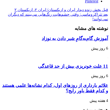
Pinterest
بل
پخش زنده دیدار ایران و ازبکستان/ ایران ۲- ازبکستان ۲
عد
تتراکروماسی: وقتی چشم‌هایت رنگ‌هایی می‌بینند که دیگران
ی‌توانند!
وشته های مشابه
موزش گام‌به‌گامِ شیر دادن به نوزاد
یش
ریزی بیش از حد قاعدگی
یش
لائم بارداری از روزهای اول، کدام نشانه‌ها علمی هستند
 کدام فقط باور رایج؟
یش
مچنین ببینید