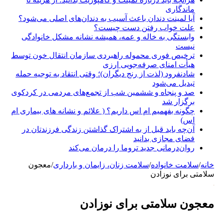
ماندگاری
آیا لمینت دندان باعث آسیب به دندان‌های اصلی می‌شود؟
علت خواب رفتن دست چیست؟
وابستگی به خاله و عمه، همیشه نشانه مشکل خانوادگی
نیست
ترخیص فوری محموله راهبردی سازمان انتقال خون توسط
هیأت امنای صرفه‌جویی ارزی
شادنفرود (لذت از رنج دیگران)؛ وقتی انتقاد به توجیه حمله
تبدیل می‌شود
صد و پنجاه‌ و ششمین شب از تجمع‌های مردمی در کردکوی
برگزار شد
چگونه بفهمیم ام اس داریم؟ ( علائم و نشانه های بیماری ام
اس)
آن‌چه باید قبل از به اشتراک گذاشتن زندگی فرزندتان در
فضای مجازی بدانید
روان‌درمانی جدید تروما را درمان می‌کند
انه
/
سلامت خانواده
/
سلامت زنان، زایمان و بارداری
/
معجون
لامتی برای نوزادن
عجون سلامتی برای نوزادن