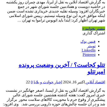
به گزارش اقتصاد آنلاین به نقل از ایرنا، مهدی چمران روز یکشنبه
در حاشیه دویست و هفتادمین جلسه شورای شهر در جمع
خبرنگاران افزود: وسیله نقلیه جدیدی خریداری نشده است ضمن
اینکه موافق خرید این نوع وسیله نیستیم. رییس شورای اسلامی
شهر تهران اظهار کرد: ابتدا باید اتوبوس تراموا به تهران …
بیشتر بخوانید »
اشتراک گذاری
فیس بوک
توییتر
LinkedIn
Pinterest
تتلو کجاست؟ / آخرین وضعیت پرونده
امیرتتلو
اقتصاد آنلاین
اکتبر 16, 2024
اخبار حوادث و بلایا
0
22
به گزارش اقتصاد آنلاین به نقل از ایسنا، اصغر جهانگیر در نشست
خبری امروز گفت: هفته گذشته هشتمین جلسه شورای عالی
پیشگیری از وقوع جرم با محوریت کالاهای سلامت محور برگزار
شد و در آن جلسه چالش‌های حوزه دارویی بررسی شد. وی افزود: