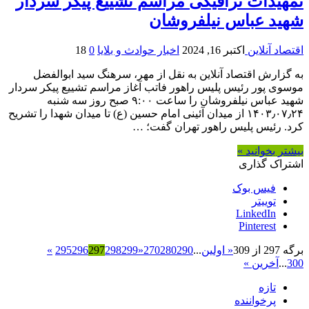
تمهیدات ترافیکی مراسم تشییع پیکر سردار
شهید عباس نیلفروشان
اقتصاد آنلاین
اکتبر 16, 2024
اخبار حوادث و بلایا
0
18
به گزارش اقتصاد آنلاین به نقل از مهر، سرهنگ سید ابوالفضل
موسوی پور رئیس پلیس راهور فاتب آغاز مراسم تشییع پیکر سردار
شهید عباس نیلفروشان را ساعت ۹:۰۰ صبح روز سه شنبه
۱۴۰۳٫۰۷٫۲۴ از میدان آئینی امام حسین (ع) تا میدان شهدا را تشریح
کرد. رئیس پلیس راهور تهران گفت؛ …
بیشتر بخوانید »
اشتراک گذاری
فیس بوک
توییتر
LinkedIn
Pinterest
برگه 297 از 309
« اولین
...
290
280
270
«
299
298
297
296
295
»
300
...
آخرین »
تازه
پرخواننده