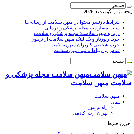
پنج‌شنبه , آگوست 6 2026
شرایط بازنشر محتوا در میهن سلامت از رسانه ها
سلب مسئولیت مجله پزشکی و درمانی
درباره میهن سلامت؛ مجله پزشکی و سلامت
خرید رپورتاژ و بک لینک میهن سلامت از تریبون
حریم شخصی کاربران میهن سلامت
تماس و ارتباط با تیم میهن سلامت
میهن سلامت مجله پزشکی و
سلامت میهن سلامت
میهن سلامت
سایر
راه نو نیوز
تهران آرت آکادمی
آخرین خبرها
علت خواب رفتن دست چیست؟