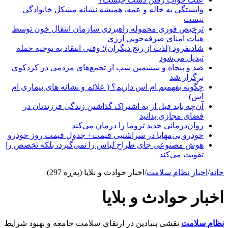
وابستگی به خاله و عمه، همیشه نشانه مشکل خانوادگی
نیست
ترخیص فوری محموله راهبردی سازمان انتقال خون توسط
هیأت امنای صرفه‌جویی ارزی
شادنفرود (لذت از رنج دیگران)؛ وقتی انتقاد به توجیه حمله
تبدیل می‌شود
صد و پنجاه‌ و ششمین شب از تجمع‌های مردمی در کردکوی
برگزار شد
چگونه بفهمیم ام اس داریم؟ ( علائم و نشانه های بیماری ام
اس)
آن‌چه باید قبل از به اشتراک گذاشتن زندگی فرزندتان در
فضای مجازی بدانید
روان‌درمانی جدید تروما را درمان می‌کند
خودرو بی‌مهابا در سراشیبی قیمت+ جدول قیمت روز خودرو
هوش مصنوعی جای طراح لباس را نمی‌گیرد، بلکه تخصص را
تقویت می‌کند
خانه
/
اخبار نظام سلامت
/
اخبار حوادث و بلایا (پەڕە 297)
اخبار حوادث و بلایا
نظام سلامت
نقشی بنیادین در ارتقای سلامت جامعه و بهبود شرایط