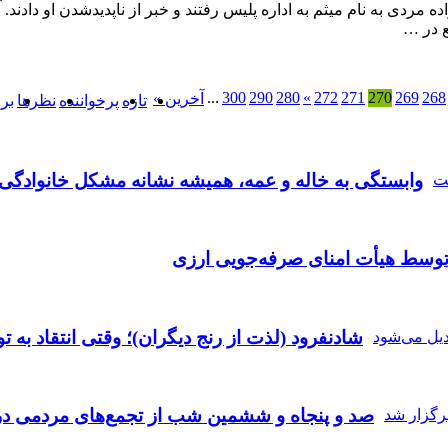
 مردی به نام میثم به اداره پلیس رفتند و خبر از ناپدیدشدن او دادند.
ع در …
...
300
290
280
»
272
271
270
269
268
آخرین »
تازه
پرخواننده
نظرها
بر
وابستگی به خاله و عمه، همیشه نشانه مشکل خانوادگ
توسط هیأت امنای صرفه‌جویی ارزی
شادنفرود (لذت از رنج دیگران)؛ وقتی انتقاد به 
صد و پنجاه‌ و ششمین شب از تجمع‌های مردمی در