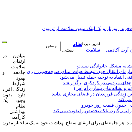
خرید رپورتاژ و بک لینک میهن سلامت از تریبون
آخرین خبرها
نظام
ن آرت آکادمی
سلامت
نقشی
بنیادین در
ارتقای
نشانه مشکل خانوادگی نیست
سلامت
زمان انتقال خون توسط هیأت امنای صرفه‌جویی ارزی
جامعه و
تی انتقاد به توجیه حمله تبدیل می‌شود
بهبود
ع‌های مردمی در کردکوی برگزار شد
شرایط
ئم و نشانه های بیماری ام اس)
زندگی افراد
شتن زندگی فرزندتان در فضای مجازی بدانید
دارد. بدون
می‌کند
وجود یک
ت+ جدول قیمت روز خودرو
نظام
نمی‌گیرد، بلکه تخصص را تقویت می‌کند
بهداشتی
کارآمد،
رسد. هر جامعه‌ای برای ارتقای سطح بهداشت خود به یک ساختار مدرن