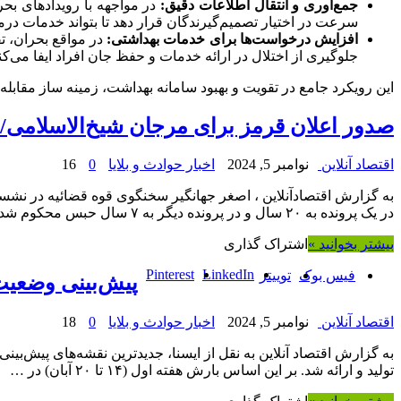
جمع‌آوری و انتقال اطلاعات دقیق:
در مواجهه با رویدادهای بحر
سرعت در اختیار تصمیم‌گیرندگان قرار دهد تا بتواند خدمات درم
افزایش درخواست‌ها برای خدمات بهداشتی:
در مواقع بحران، ت
جلوگیری از اختلال در ارائه خدمات و حفظ جان افراد ایفا می‌کن
این رویکرد جامع در تقویت و بهبود سامانه بهداشت، زمینه ساز مقاب
صدور اعلان قرمز برای مرجان شیخ‌الاسلامی/
اقتصاد آنلاین
نوامبر 5, 2024
اخبار حوادث و بلایا
0
16
به گزارش اقتصادآنلاین ، اصغر جهانگیر سخنگوی قوه قضائیه در ن
در یک پرونده به ۲۰ سال و در پرونده دیگر به ۷ سال حبس محکوم شد. برای نامبرده …
بیشتر بخوانید »
اشتراک گذاری
Pinterest
LinkedIn
فیس بوک
توییتر
پیش‌بینی وضعیت 
اقتصاد آنلاین
نوامبر 5, 2024
اخبار حوادث و بلایا
0
18
تولید و ارائه شد. بر این اساس بارش هفته اول (۱۴ تا ۲۰ آبان) در …