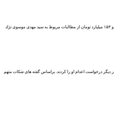
به گزارش اقتصاد آنلاین به نقل از فارس ،براساس این سند، برای ۱۲۳۳ میلیارد تومان از مطالبات غیرجاری مربوط به حسین هدایتی دولابی و ۱۵۳ میلیارد تومان از مطالبات مربوط به سید مهدی موسوی نژاد
خواستار مجازات متهم شده بودند بار دیگر درخواست اعدام او را کردند. براساس گفته های شکات متهم