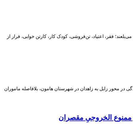
ی‌بلعند؛ فقر، اعتیاد، تن‌فروشی، کودک کار، کارتن خوابی، فرار از
 نوری بیان داشت: در پی اعلام مرکز فوریت‌های پلیسی ۱۱۰ مبنی بر وقوع حادثه رانندگی در محور زابل به زاهدان در شهرستان هامون، بلافاصله ماموران