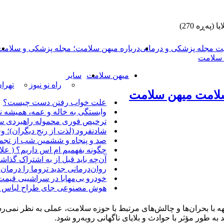
 (پەڕە 270)
 مجله پزشکی و درمانی
درباره میهن سلامت؛ مجله پزشکی و سلامت
ن سلامت
میهن سلامت
سایر
راه نو نیوز
تهرا
لامت میهن سلامت
علت خواب رفتن دست چیست؟
وابستگی به خاله و عمه، همیشه 
ترخیص فوری محموله راهبردی سا
شادنفرود (لذت از رنج دیگران)؛ وق
صد و پنجاه‌ و ششمین شب از تجم
چگونه بفهمیم ام اس داریم؟ ( علا
آن‌چه باید قبل از به اشتراک گذا
روان‌درمانی جدید تروما را درمان 
خودرو بی‌مهابا در سراشیبی قیم
هوش مصنوعی جای طراح لباس را 
ه با بحران‌ها و چالش‌های مرتبط با حوزه سلامت، عملی به نظر نمی‌
د به طور مؤثر با حوادث و بلایای ناگهانی روبه‌رو شود.