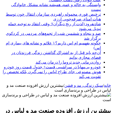
وابستگی به خاله و عمه، همیشه نشانه مشکل خانوادگی
نیست
ترخیص فوری محموله راهبردی سازمان انتقال خون توسط
هیأت امنای صرفه‌جویی ارزی
شادنفرود (لذت از رنج دیگران)؛ وقتی انتقاد به توجیه حمله
تبدیل می‌شود
صد و پنجاه‌ و ششمین شب از تجمع‌های مردمی در کردکوی
برگزار شد
چگونه بفهمیم ام اس داریم؟ ( علائم و نشانه های بیماری ام
اس)
آن‌چه باید قبل از به اشتراک گذاشتن زندگی فرزندتان در
فضای مجازی بدانید
روان‌درمانی جدید تروما را درمان می‌کند
خودرو بی‌مهابا در سراشیبی قیمت+ جدول قیمت روز خودرو
هوش مصنوعی جای طراح لباس را نمی‌گیرد، بلکه تخصص را
تقویت می‌کند
خانه
/
سبک زندگی، مد و فشن
/
بیشترین ارزش افزوده صنعت مد و
لباس در طراحی و برندسازی است
بیشترین ارزش افزوده صنعت مد و لباس در