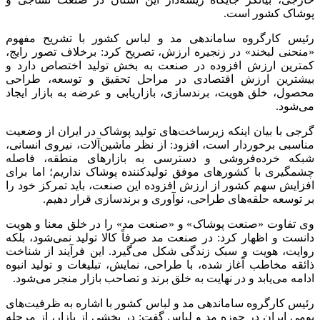
پوشاک کشور است.
رئیس کارگروه ساماندهی مد و لباس کشور با تشریح مفهوم
«منحنی لبخند» در زنجیره ارزش، تصریح کرد: برخلاف تصور رایج،
کمترین ارزش افزوده در صنعت به بخش تولید اختصاص دارد و
بیشترین ارزش اقتصادی در مراحل تحقیق و توسعه، طراحی
محصول، خلق هویت، برندسازی، بازاریابی و عرضه به بازار ایجاد
می‌شود.
گرجی با بیان اینکه زیرساخت‌های تولید پوشاک در ایران از وضعیت
مناسبی برخوردار است، افزود: از نظر ماشین‌آلات، نیروی انسانی،
شبکه خرده‌فروشی و دسترسی به بازارهای منطقه، فاصله
چشمگیری با کشورهای موفق تولیدکننده پوشاک نداریم؛ اما برای
افزایش سهم کشور از ارزش افزوده این صنعت، باید تمرکز خود را
بر توسعه حلقه‌های طراحی، نوآوری و برندسازی قرار دهیم.
وی تفاوت «صنعت پوشاک» و «صنعت مد» را در خلق معنا و هویت
دانست و اظهار کرد: در صنعت مد صرفاً کالا تولید نمی‌شود، بلکه
روایت، هویت و سبک زندگی شکل می‌گیرد. این فرآیند از شناخت
ذائقه مخاطب آغاز شده، با طراحی، نمایش، تبلیغات و تولید انبوه
ادامه می‌یابد و در نهایت به خلق برند و تصاحب بازار منجر می‌شود.
رئیس کارگروه ساماندهی مد و لباس کشور با اشاره به ظرفیت‌های
بومی ایران در حوزه مد و لباس گفت: در بخشی از بازار، از مرحله