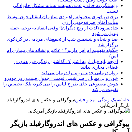
وابستگی به خاله و عمه، همیشه نشانه مشکل خانوادگی
نیست
ترخیص فوری محموله راهبردی سازمان انتقال خون توسط
هیأت امنای صرفه‌جویی ارزی
شادنفرود (لذت از رنج دیگران)؛ وقتی انتقاد به توجیه حمله
تبدیل می‌شود
صد و پنجاه‌ و ششمین شب از تجمع‌های مردمی در کردکوی
برگزار شد
چگونه بفهمیم ام اس داریم؟ ( علائم و نشانه های بیماری ام
اس)
آن‌چه باید قبل از به اشتراک گذاشتن زندگی فرزندتان در
فضای مجازی بدانید
روان‌درمانی جدید تروما را درمان می‌کند
خودرو بی‌مهابا در سراشیبی قیمت+ جدول قیمت روز خودرو
هوش مصنوعی جای طراح لباس را نمی‌گیرد، بلکه تخصص را
تقویت می‌کند
خانه
/
سبک زندگی، مد و فشن
/
بیوگرافی و عکس های اندروگارفیلد
بازیگر آمریکایی
بیوگرافی و عکس های اندروگارفیلد بازیگر
آمریکایی