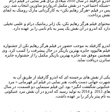
اندرو گرافیلد در سال 2010 میلادی برای هنر نمایی در فیلم درام
«شبکه احتماعی» در نقش مکمل ادرواردو ساورین انتخاب شد. زین
پس در فیلم «هرگز رهایم نکن» به کارگردانی مارک رومنک به ایفای
نقش پرداخت.
محتوای فیلم هرگز رهایم نکن، یک ژانر رمانتیک درام و علمی تخیلی
دارد که اندرو در آن نقش یک پسر به نام تامی را بر عهده دارد.
اندرو گارفیلد به موجب حضور در فیلم هرگز رهایم نکن از جشنواره
فیلم هالیوود جایزه بهترین بازیگر در حال پیشرفت را کسب کرد. وی
همچنین موفق شد جایزه بهترین بازیگر مکمل را از جشنواره جایزه
ساترن دریافت نماید.
یکی از نقش های برجسته ای که اندرو گارفیلد از طریق آن به
شهرت جهانی دست یافت، هنر نمایی در فیلم ابر قهرمانی « مرد
عنکبوتی شگففت انگیز» بود. این فیلم سینمایی دو قسمت، در سال
های 2012 و 2014 به تولید رسید که اندرو در آن نقش مرد عنبکوتی
به نام پیتر پارکر را بر عهده داشت.