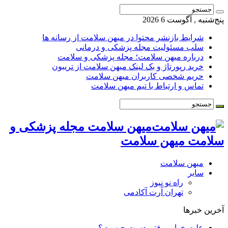
پنج‌شنبه , آگوست 6 2026
شرایط بازنشر محتوا در میهن سلامت از رسانه ها
سلب مسئولیت مجله پزشکی و درمانی
درباره میهن سلامت؛ مجله پزشکی و سلامت
خرید رپورتاژ و بک لینک میهن سلامت از تریبون
حریم شخصی کاربران میهن سلامت
تماس و ارتباط با تیم میهن سلامت
میهن سلامت مجله پزشکی و
سلامت میهن سلامت
میهن سلامت
سایر
راه نو نیوز
تهران آرت آکادمی
آخرین خبرها
علت خواب رفتن دست چیست؟