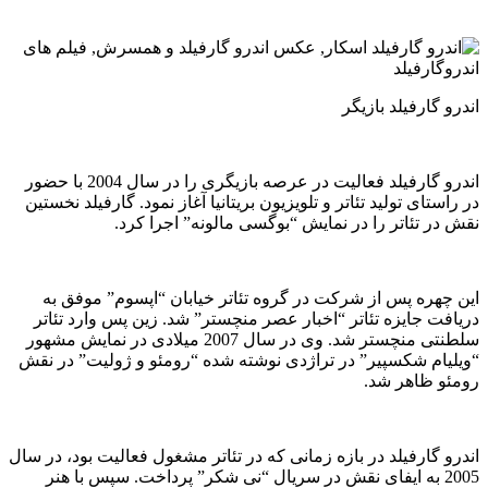
اندرو گارفیلد بازیگر
اندرو گارفیلد فعالیت در عرصه بازیگری را در سال 2004 با حضور
در راستای تولید تئاتر و تلویزیون بریتانیا آغاز نمود. گارفیلد نخستین
نقش در تئاتر را در نمایش “بوگسی مالونه” اجرا کرد.
این چهره پس از شرکت در گروه تئاتر خیابان “اپسوم” موفق به
دریافت جایزه تئاتر “اخبار عصر منچستر” شد. زین پس وارد تئاتر
سلطنتی منچستر شد. وی در سال 2007 میلادی در نمایش مشهور
“ویلیام شکسپیر” در تراژدی نوشته شده “رومئو و ژولیت” در نقش
رومئو ظاهر شد.
اندرو گارفیلد در بازه زمانی که در تئاتر مشغول فعالیت بود، در سال
2005 به ایفای نقش در سریال “نی شکر” پرداخت. سپس با هنر