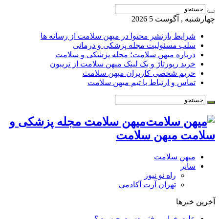
چهارشنبه , آگوست 5 2026
شرایط بازنشر محتوا در میهن سلامت از رسانه ها
سلب مسئولیت مجله پزشکی و درمانی
درباره میهن سلامت؛ مجله پزشکی و سلامت
خرید رپورتاژ و بک لینک میهن سلامت از تریبون
حریم شخصی کاربران میهن سلامت
تماس و ارتباط با تیم میهن سلامت
میهن سلامت مجله پزشکی و
سلامت میهن سلامت
میهن سلامت
سایر
راه نو نیوز
تهران آرت آکادمی
آخرین خبرها
علت خواب رفتن دست چیست؟