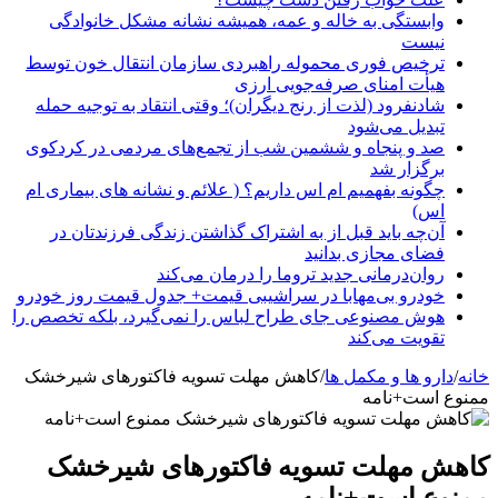
وابستگی به خاله و عمه، همیشه نشانه مشکل خانوادگی
نیست
ترخیص فوری محموله راهبردی سازمان انتقال خون توسط
هیأت امنای صرفه‌جویی ارزی
شادنفرود (لذت از رنج دیگران)؛ وقتی انتقاد به توجیه حمله
تبدیل می‌شود
صد و پنجاه‌ و ششمین شب از تجمع‌های مردمی در کردکوی
برگزار شد
چگونه بفهمیم ام اس داریم؟ ( علائم و نشانه های بیماری ام
اس)
آن‌چه باید قبل از به اشتراک گذاشتن زندگی فرزندتان در
فضای مجازی بدانید
روان‌درمانی جدید تروما را درمان می‌کند
خودرو بی‌مهابا در سراشیبی قیمت+ جدول قیمت روز خودرو
هوش مصنوعی جای طراح لباس را نمی‌گیرد، بلکه تخصص را
تقویت می‌کند
خانه
/
دارو ها و مکمل ها
/
کاهش مهلت تسویه فاکتورهای شیرخشک
ممنوع است+نامه
کاهش مهلت تسویه فاکتورهای شیرخشک
ممنوع است+نامه