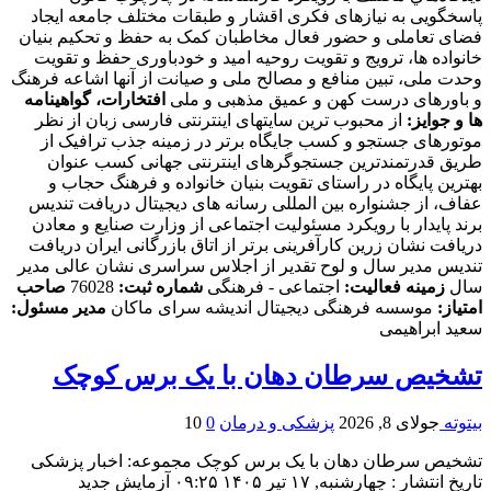
پاسخگویی به نیازهای فکری اقشار و طبقات مختلف جامعه ایجاد
فضای تعاملی و حضور فعال مخاطبان کمک به حفظ و تحکیم بنیان
خانواده ها، ترویج و تقویت روحیه امید و خودباوری حفظ و تقویت
وحدت ملی، تبین منافع و مصالح ملی و صیانت از آنها اشاعه فرهنگ
و باورهای درست کهن و عمیق مذهبی و ملی
افتخارات، گواهینامه
ها و جوایز:
از محبوب ترین سایتهای اینترنتی فارسی زبان از نظر
موتورهای جستجو و کسب جایگاه برتر در زمینه جذب ترافیک از
طریق قدرتمندترین جستجوگرهای اینترنتی جهانی کسب عنوان
بهترین پایگاه در راستای تقویت بنیان خانواده و فرهنگ حجاب و
عفاف، از جشنواره بین المللی رسانه های دیجیتال دریافت تندیس
برند پایدار با رویکرد مسئولیت اجتماعی از وزارت صنایع و معادن
دریافت نشان زرین کارآفرینی برتر از اتاق بازرگانی ایران دریافت
تندیس مدیر سال و لوح تقدیر از اجلاس سراسری نشان عالی مدیر
سال
زمینه فعالیت:
اجتماعی - فرهنگی
شماره ثبت:
76028
صاحب
امتیاز:
موسسه فرهنگی دیجیتال اندیشه سرای ماکان
مدیر مسئول:
سعید ابراهیمی
تشخیص سرطان دهان با یک برس کوچک
بیتوته
جولای 8, 2026
پزشکی و درمان
0
10
تشخیص سرطان دهان با یک برس کوچک مجموعه: اخبار پزشکی
تاریخ انتشار : چهارشنبه, ۱۷ تیر ۱۴۰۵ ۰۹:۲۵ آزمایش جدید