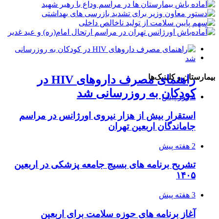
شرح وظایف «رصدخانه ملی غذا و
سیگار الکترونیک هم سرطانزا است
هفتاد و نهمین مجمع جهانی بهداشت آغاز
بیمارستان و کلینیک‌ها
راهنمای مصرف داروهای HIV در
نخستین جراحی موفق با دستگاه قلب و
به کار کرد
بیماری» اعلام شد
کودکان به روزرسانی شد
ریه ساخت ترکیه انجام شد
4 روز پیش
استقرار بیش از هزار نیروی اورژانس در مراسم
جاماندگان اربعین تهران
2 هفته پیش
تشریح برنامه های بسیج جامعه پزشکی در اربعین
۱۴۰۵
3 هفته پیش
آغاز برنامه های حوزه سلامت برای اربعین