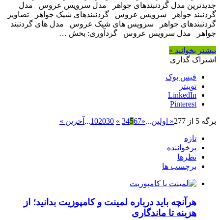
جدیدترین مدل گردنبندهای جواهر مدل سرویس عروس مدل
گردنبند جواهر سرویس عروس گردنبندهای شیک جواهر تصاویر
گردنبندهای جواهر سرویس های شیک عروس مدل های گردنبند
جواهر مدل سرویس عروس گردآوری: بخش …
بیشتر بخوانید »
اشتراک گذاری
فیس بوک
توییتر
LinkedIn
Pinterest
برگه 5 از 277
« اولین
...
«
7
6
5
4
3
»
30
20
10
...
آخرین »
تازه
پرخواننده
نظرها
برچسب ها
هرآنچه باید درباره لمینت و کامپوزیت بدانید؛ از
هزینه تا ماندگاری