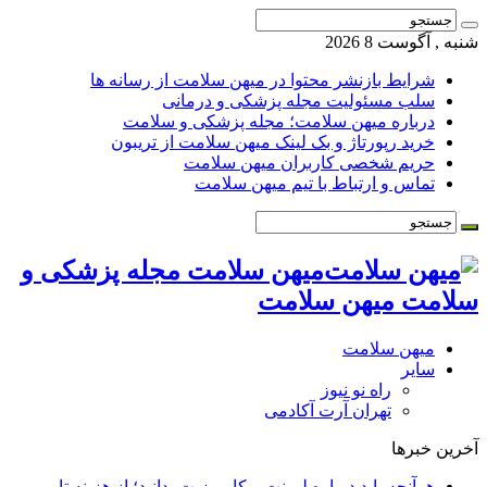
شنبه , آگوست 8 2026
شرایط بازنشر محتوا در میهن سلامت از رسانه ها
سلب مسئولیت مجله پزشکی و درمانی
درباره میهن سلامت؛ مجله پزشکی و سلامت
خرید رپورتاژ و بک لینک میهن سلامت از تریبون
حریم شخصی کاربران میهن سلامت
تماس و ارتباط با تیم میهن سلامت
میهن سلامت مجله پزشکی و
سلامت میهن سلامت
میهن سلامت
سایر
راه نو نیوز
تهران آرت آکادمی
آخرین خبرها
هرآنچه باید درباره لمینت و کامپوزیت بدانید؛ از هزینه تا