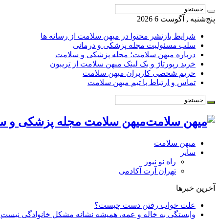
پنج‌شنبه , آگوست 6 2026
شرایط بازنشر محتوا در میهن سلامت از رسانه ها
سلب مسئولیت مجله پزشکی و درمانی
درباره میهن سلامت؛ مجله پزشکی و سلامت
خرید رپورتاژ و بک لینک میهن سلامت از تریبون
حریم شخصی کاربران میهن سلامت
تماس و ارتباط با تیم میهن سلامت
میهن سلامت مجله پزشکی و س
میهن سلامت
سایر
راه نو نیوز
تهران آرت آکادمی
آخرین خبرها
علت خواب رفتن دست چیست؟
وابستگی به خاله و عمه، همیشه نشانه مشکل خانوادگی نیست