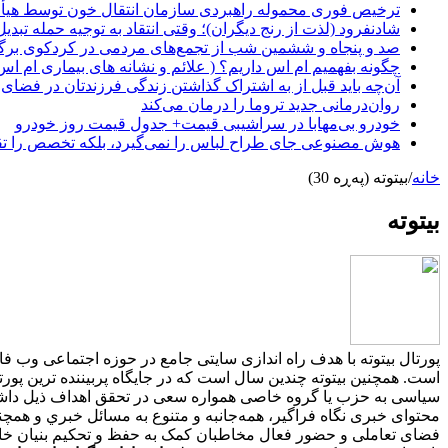
ترخیص فوری محموله راهبردی سازمان انتقال خون توسط هیأ
شادنفرود (لذت از رنج دیگران)؛ وقتی انتقاد به توجیه حمله تبدی
صد و پنجاه‌ و ششمین شب از تجمع‌های مردمی در کردکوی برگ
چگونه بفهمیم ام اس داریم؟ ( علائم و نشانه های بیماری ام اس
آن‌چه باید قبل از به اشتراک گذاشتن زندگی فرزندتان در فضای 
روان‌درمانی جدید تروما را درمان می‌کند
خودرو بی‌مهابا در سراشیبی قیمت+ جدول قیمت روز خودرو
هوش مصنوعی جای طراح لباس را نمی‌گیرد، بلکه تخصص را تق
خانه
/
بیتوته (پەڕە 30)
بیتوته
پورتال بیتوته با هدف راه اندازی سایتی جامع در حوزه اجتماعی وب 
سیاسی به حزب یا گروه خاصی همواره سعی در تحقق اهداف ذیل داشت
محتوای خبری نگاه فراگير، همه‌جانبه و متنوع به مسائل خبري و همچ
فضای تعاملی و حضور فعال مخاطبان کمک به حفظ و تحکیم بنیان خانوا