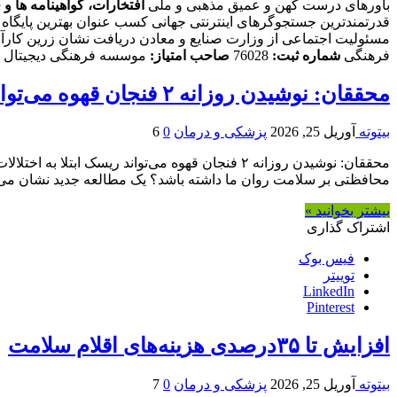
باورهای درست کهن و عمیق مذهبی و ملی
افتخارات، گواهینامه ها و ج
قدرتمندترین جستجوگرهای اینترنتی جهانی کسب عنوان بهترین پایگاه در
مسئولیت اجتماعی از وزارت صنایع و معادن دریافت نشان زرین کارآفر
فرهنگی
شماره ثبت:
76028
صاحب امتیاز:
موسسه فرهنگی دیجیتال ا
محققان: نوشیدن روزانه ۲ فنجان قهوه می‌تواند ریسک ابتلا به اختلالات روانی را کاهش دهد
بیتوته
آوریل 25, 2026
پزشکی و درمان
0
6
محافظتی بر سلامت روان ما داشته باشد؟ یک مطالعه جدید نشان می
بیشتر بخوانید »
اشتراک گذاری
فیس بوک
توییتر
LinkedIn
Pinterest
افزایش تا ۳۵درصدی هزینه‌های اقلام سلامت
بیتوته
آوریل 25, 2026
پزشکی و درمان
0
7