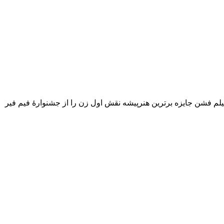
رشناس بالیوود است. پریانکا چوپرا در سال ۲۰۰۸ بخاطر بازي چشمگیرش در فیلم فشن جایزه برترین هنرپیشه نقش اول زن را از جشنوارهٔ فیم فیر