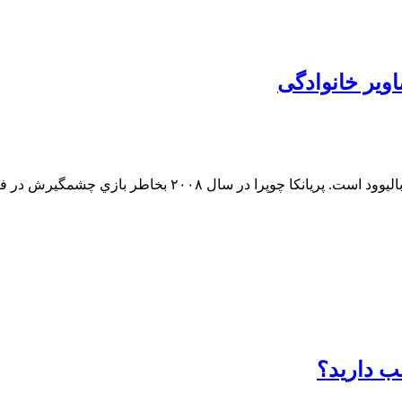
اویر خانوادگی
پریانکا چوپرا (زادهٔ ۱۸ ژوئیه ۱۹۸۲) هنرپیشه هندی و چهره س
لب دارید؟