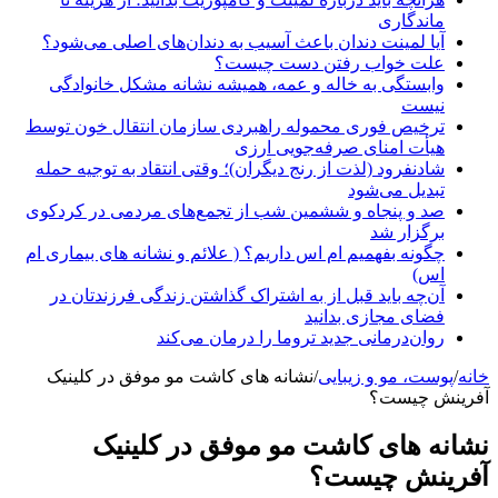
ماندگاری
آیا لمینت دندان باعث آسیب به دندان‌های اصلی می‌شود؟
علت خواب رفتن دست چیست؟
وابستگی به خاله و عمه، همیشه نشانه مشکل خانوادگی
نیست
ترخیص فوری محموله راهبردی سازمان انتقال خون توسط
هیأت امنای صرفه‌جویی ارزی
شادنفرود (لذت از رنج دیگران)؛ وقتی انتقاد به توجیه حمله
تبدیل می‌شود
صد و پنجاه‌ و ششمین شب از تجمع‌های مردمی در کردکوی
برگزار شد
چگونه بفهمیم ام اس داریم؟ ( علائم و نشانه های بیماری ام
اس)
آن‌چه باید قبل از به اشتراک گذاشتن زندگی فرزندتان در
فضای مجازی بدانید
روان‌درمانی جدید تروما را درمان می‌کند
خانه
/
پوست، مو و زیبایی
/
نشانه های کاشت مو موفق در کلینیک
آفرینش چیست؟
نشانه های کاشت مو موفق در کلینیک
آفرینش چیست؟