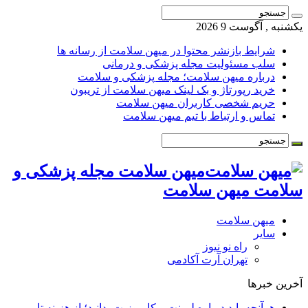
یکشنبه , آگوست 9 2026
شرایط بازنشر محتوا در میهن سلامت از رسانه ها
سلب مسئولیت مجله پزشکی و درمانی
درباره میهن سلامت؛ مجله پزشکی و سلامت
خرید رپورتاژ و بک لینک میهن سلامت از تریبون
حریم شخصی کاربران میهن سلامت
تماس و ارتباط با تیم میهن سلامت
میهن سلامت مجله پزشکی و
سلامت میهن سلامت
میهن سلامت
سایر
راه نو نیوز
تهران آرت آکادمی
آخرین خبرها
هرآنچه باید درباره لمینت و کامپوزیت بدانید؛ از هزینه تا