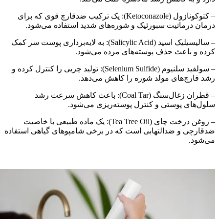
– کتوکونازول (Ketoconazole): یک ترکیب ضدقارچ قوی که برای
رمان درماتیت سبورئیک و شوره‌های شدید استفاده می‌شود.
– سالیسیلیک اسید (Salicylic Acid): به لایه‌برداری پوست سر کمک
رده و باعث حذف پوسته‌های مرده می‌شود.
– سولفید سلنیوم (Selenium Sulfide): تولید چربی را کنترل کرده و
شد قارچ‌های مولد شوره را کاهش می‌دهد.
– قطران زغال‌سنگ (Coal Tar): باعث کاهش سرعت رشد
لول‌های پوستی و کنترل پوسته‌ریزی می‌شود.
– روغن درخت چای (Tea Tree Oil): یک ماده طبیعی با خاصیت
دقارچی و ضدالتهابی است که در برخی شامپوهای گیاهی استفاده
ی‌شود.