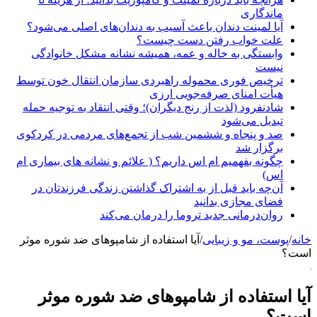
ماندگاری
آیا لمینت دندان باعث آسیب به دندان‌های اصلی می‌شود؟
علت خواب رفتن دست چیست؟
وابستگی به خاله و عمه، همیشه نشانه مشکل خانوادگی
نیست
ترخیص فوری محموله راهبردی سازمان انتقال خون توسط
هیأت امنای صرفه‌جویی ارزی
شادنفرود (لذت از رنج دیگران)؛ وقتی انتقاد به توجیه حمله
تبدیل می‌شود
صد و پنجاه‌ و ششمین شب از تجمع‌های مردمی در کردکوی
برگزار شد
چگونه بفهمیم ام اس داریم؟ ( علائم و نشانه های بیماری ام
اس)
آن‌چه باید قبل از به اشتراک گذاشتن زندگی فرزندتان در
فضای مجازی بدانید
روان‌درمانی جدید تروما را درمان می‌کند
انه
/
پوست، مو و زیبایی
/
آیا استفاده از شامپوهای ضد شوره موثر
ست؟
یا استفاده از شامپوهای ضد شوره موثر
ست؟