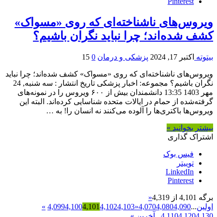
Pinterest
ویروس‌های ناشناخته‌ای که روی «مسواک»
کشف شده‌اند؛ چرا نباید نگران باشیم؟
بیتوته
اکتبر 17, 2024
پزشکی و درمان
0
15
ویروس‌های ناشناخته‌ای که روی «مسواک» کشف شده‌اند؛ چرا نباید
نگران باشیم؟ مجموعه: اخبار پزشکی تاریخ انتشار : سه شنبه, 24
مهر 1403 13:35 دانشمندان بیش از ۶۰۰ ویروس را در نمونه‌های
گرفته‌شده از حمام در ایالات متحده شناسایی کرده‌اند. البته این
ویروس‌ها باکتری‌ها را آلوده می‌کنند نه انسان را! به …
بیشتر بخوانید »
اشتراک گذاری
فیس بوک
توییتر
LinkedIn
Pinterest
برگه 4,101 از 4,319
«
اولین
...
4,090
4,080
4,070
«
4,103
4,102
4,101
4,100
4,099
»
4,130
4,120
4,110
...
آخرین »