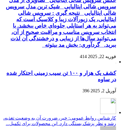
عکس سرویس شالی ایتالیایی تصاویری از مدل
سرویس شالی ایتالیایی شیک ترین مدل سرویس
شالی ایتالیایی نتیجه گیری : سرویس شالی
ایتالیایی، یک زیورآلات زیبا و کلاسیک است که
می‌تواند به هر استایلی جلوه‌ای خاص ببخشد. با
انتخاب سرویس مناسب و مراقبت صحیح از آن،
می‌توانید سال‌ها از زیبایی و درخشندگی آن لذت
ببرید. گردآوری: بخش مد بیتوته
فوریه 22, 2025
414
کشف یک هزار و ۱۰۰ تن سیب زمینی احتکار شده
در ساوه
آوریل 2, 2025
396
کارشناس روابط عمومی: خیر، ضرورت آن به وضعیت تغذیه،
رشد و نظر پزشک بستگی دارد. این محصولات برای تکمیل...