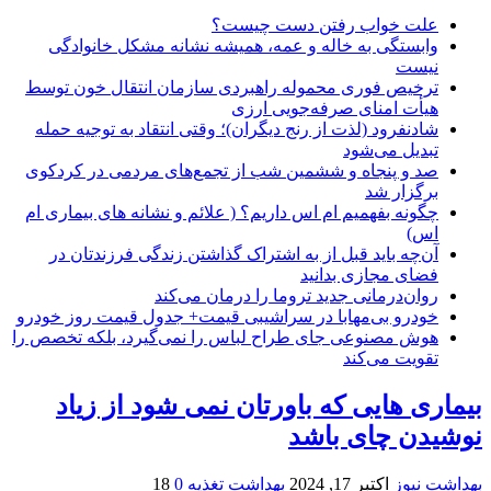
علت خواب رفتن دست چیست؟
وابستگی به خاله و عمه، همیشه نشانه مشکل خانوادگی
نیست
ترخیص فوری محموله راهبردی سازمان انتقال خون توسط
هیأت امنای صرفه‌جویی ارزی
شادنفرود (لذت از رنج دیگران)؛ وقتی انتقاد به توجیه حمله
تبدیل می‌شود
صد و پنجاه‌ و ششمین شب از تجمع‌های مردمی در کردکوی
برگزار شد
چگونه بفهمیم ام اس داریم؟ ( علائم و نشانه های بیماری ام
اس)
آن‌چه باید قبل از به اشتراک گذاشتن زندگی فرزندتان در
فضای مجازی بدانید
روان‌درمانی جدید تروما را درمان می‌کند
خودرو بی‌مهابا در سراشیبی قیمت+ جدول قیمت روز خودرو
هوش مصنوعی جای طراح لباس را نمی‌گیرد، بلکه تخصص را
تقویت می‌کند
بیماری هایی که باورتان نمی شود از زیاد
نوشیدن چای باشد
بهداشت نیوز
اکتبر 17, 2024
بهداشت تغذیه
0
18