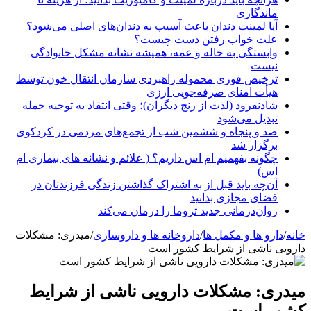
ماندگاری
آیا لمینت دندان باعث آسیب به دندان‌های اصلی می‌شود؟
علت خواب رفتن دست چیست؟
وابستگی به خاله و عمه، همیشه نشانه مشکل خانوادگی
نیست
ترخیص فوری محموله راهبردی سازمان انتقال خون توسط
هیأت امنای صرفه‌جویی ارزی
شادنفرود (لذت از رنج دیگران)؛ وقتی انتقاد به توجیه حمله
تبدیل می‌شود
صد و پنجاه‌ و ششمین شب از تجمع‌های مردمی در کردکوی
برگزار شد
چگونه بفهمیم ام اس داریم؟ ( علائم و نشانه های بیماری ام
اس)
آن‌چه باید قبل از به اشتراک گذاشتن زندگی فرزندتان در
فضای مجازی بدانید
روان‌درمانی جدید تروما را درمان می‌کند
خانه
/
دارو ها و مکمل ها
/
داروخانه ها و داروسازی
/
میدری: مشکلات
دارویی ناشی از شرایط کشور است
میدری: مشکلات دارویی ناشی از شرایط
کشور است