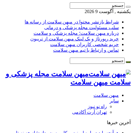
یکشنبه , آگوست 9 2026
شرایط بازنشر محتوا در میهن سلامت از رسانه ها
سلب مسئولیت مجله پزشکی و درمانی
درباره میهن سلامت؛ مجله پزشکی و سلامت
خرید رپورتاژ و بک لینک میهن سلامت از تریبون
حریم شخصی کاربران میهن سلامت
تماس و ارتباط با تیم میهن سلامت
میهن سلامت مجله پزشکی و
سلامت میهن سلامت
میهن سلامت
سایر
راه نو نیوز
تهران آرت آکادمی
آخرین خبرها
هرآنچه باید درباره لمینت و کامپوزیت بدانید؛ از هزینه تا