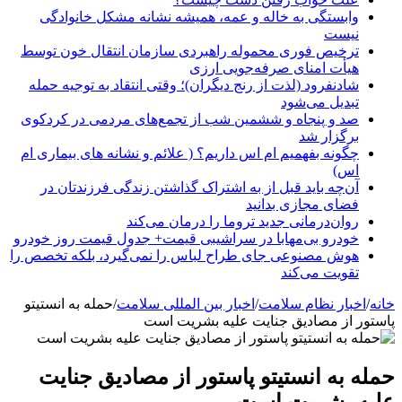
وابستگی به خاله و عمه، همیشه نشانه مشکل خانوادگی
نیست
ترخیص فوری محموله راهبردی سازمان انتقال خون توسط
هیأت امنای صرفه‌جویی ارزی
شادنفرود (لذت از رنج دیگران)؛ وقتی انتقاد به توجیه حمله
تبدیل می‌شود
صد و پنجاه‌ و ششمین شب از تجمع‌های مردمی در کردکوی
برگزار شد
چگونه بفهمیم ام اس داریم؟ ( علائم و نشانه های بیماری ام
اس)
آن‌چه باید قبل از به اشتراک گذاشتن زندگی فرزندتان در
فضای مجازی بدانید
روان‌درمانی جدید تروما را درمان می‌کند
خودرو بی‌مهابا در سراشیبی قیمت+ جدول قیمت روز خودرو
هوش مصنوعی جای طراح لباس را نمی‌گیرد، بلکه تخصص را
تقویت می‌کند
خانه
/
اخبار نظام سلامت
/
اخبار بین المللی سلامت
/
حمله به انستیتو
پاستور از مصادیق جنایت علیه بشریت است
حمله به انستیتو پاستور از مصادیق جنایت
علیه بشریت است