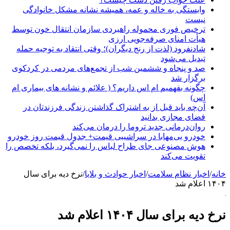
وابستگی به خاله و عمه، همیشه نشانه مشکل خانوادگی
نیست
ترخیص فوری محموله راهبردی سازمان انتقال خون توسط
هیأت امنای صرفه‌جویی ارزی
شادنفرود (لذت از رنج دیگران)؛ وقتی انتقاد به توجیه حمله
تبدیل می‌شود
صد و پنجاه‌ و ششمین شب از تجمع‌های مردمی در کردکوی
برگزار شد
چگونه بفهمیم ام اس داریم؟ ( علائم و نشانه های بیماری ام
اس)
آن‌چه باید قبل از به اشتراک گذاشتن زندگی فرزندتان در
فضای مجازی بدانید
روان‌درمانی جدید تروما را درمان می‌کند
خودرو بی‌مهابا در سراشیبی قیمت+ جدول قیمت روز خودرو
هوش مصنوعی جای طراح لباس را نمی‌گیرد، بلکه تخصص را
تقویت می‌کند
خانه
/
اخبار نظام سلامت
/
اخبار حوادث و بلایا
/
نرخ دیه برای سال
۱۴۰۴ اعلام شد
نرخ دیه برای سال ۱۴۰۴ اعلام شد