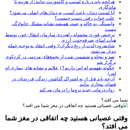
هرآنچه باید درباره لمینت و کامپوزیت بدانید؛ از هزینه تا
ماندگاری
آیا لمینت دندان باعث آسیب به دندان‌های اصلی می‌شود؟
علت خواب رفتن دست چیست؟
وابستگی به خاله و عمه، همیشه نشانه مشکل خانوادگی
نیست
ترخیص فوری محموله راهبردی سازمان انتقال خون توسط
هیأت امنای صرفه‌جویی ارزی
شادنفرود (لذت از رنج دیگران)؛ وقتی انتقاد به توجیه حمله
تبدیل می‌شود
صد و پنجاه‌ و ششمین شب از تجمع‌های مردمی در کردکوی
برگزار شد
چگونه بفهمیم ام اس داریم؟ ( علائم و نشانه های بیماری ام
اس)
آن‌چه باید قبل از به اشتراک گذاشتن زندگی فرزندتان در
فضای مجازی بدانید
روان‌درمانی جدید تروما را درمان می‌کند
شما می‌ افتد؟
وقتی عصبانی هستید چه اتفاقی در مغز شما
می‌ افتد؟