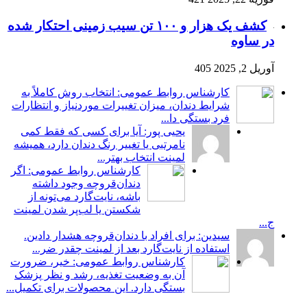
کشف یک هزار و ۱۰۰ تن سیب زمینی احتکار شده
در ساوه
آوریل 2, 2025
405
کارشناس روابط عمومی: انتخاب روش کاملاً به
شرایط دندان، میزان تغییرات موردنیاز و انتظارات
فرد بستگی دا...
یحیی پور: آیا برای کسی که فقط کمی
نامرتبی یا تغییر رنگ دندان دارد، همیشه
لمینت انتخاب بهتر...
کارشناس روابط عمومی: اگر
دندان‌قروچه وجود داشته
باشه، نایت‌گارد می‌تونه از
شکستن یا لب‌پر شدن لمینت
ج...
سیدین: برای افراد با دندان‌قروچه هشدار دادین.
استفاده از نایت‌گارد بعد از لمینت چقدر ضر...
کارشناس روابط عمومی: خیر، ضرورت
آن به وضعیت تغذیه، رشد و نظر پزشک
بستگی دارد. این محصولات برای تکمیل...