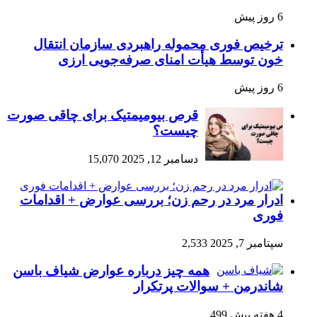
6 روز پیش
ترخیص فوری محموله راهبردی سازمان انتقال
خون توسط هیأت امنای صرفه‌جویی ارزی
6 روز پیش
قرص بیومیمتیک برای چاقی صورت
چیست؟
دسامبر 12, 2025
15,070
ادرار مرد در رحم زن؛ بررسی عوارض + اقدامات
فوری
سپتامبر 7, 2025
2,533
همه چیز درباره عوارض شیاف باسن
شاندرمن + سوالات پرتکرار
4 هفته پیش
499