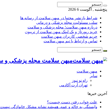
پنج‌شنبه , آگوست 6 2026
شرایط بازنشر محتوا در میهن سلامت از رسانه ها
سلب مسئولیت مجله پزشکی و درمانی
درباره میهن سلامت؛ مجله پزشکی و سلامت
خرید رپورتاژ و بک لینک میهن سلامت از تریبون
حریم شخصی کاربران میهن سلامت
تماس و ارتباط با تیم میهن سلامت
میهن سلامت مجله پزشکی و س
میهن سلامت
سایر
راه نو نیوز
تهران آرت آکادمی
آخرین خبرها
علت خواب رفتن دست چیست؟
وابستگی به خاله و عمه، همیشه نشانه مشکل خانوادگی نیست