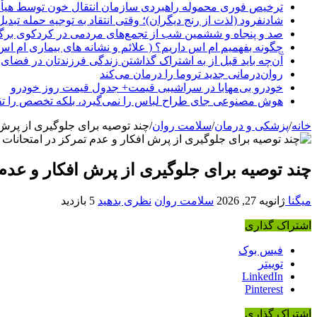
ترخیص فوری محموله راهبردی سازمان انتقال خون توسط هیأ
شادنفرود (لذت از رنج دیگران)؛ وقتی انتقاد به توجیه حمله تبدی
صد و پنجاه‌ و ششمین شب از تجمع‌های مردمی در کردکوی برگ
چگونه بفهمیم ام اس داریم؟ ( علائم و نشانه های بیماری ام اس
آن‌چه باید قبل از به اشتراک گذاشتن زندگی فرزندتان در فضای 
روان‌درمانی جدید تروما را درمان می‌کند
خودرو بی‌مهابا در سراشیبی قیمت+ جدول قیمت روز خودرو
هوش مصنوعی جای طراح لباس را نمی‌گیرد، بلکه تخصص را تق
خانه
/
پزشکی و درمان
/
سلامت روان
/
چند توصیه برای جلوگیری از پرش 
چند توصیه برای جلوگیری از پرش افکار و عدم 
میگنا
ژانویه 27, 2026
سلامت روان
نظری بدهید
5 بازدید
اشتراک گذاری
فیس بوک
توییتر
LinkedIn
Pinterest
اشتراک گذاری