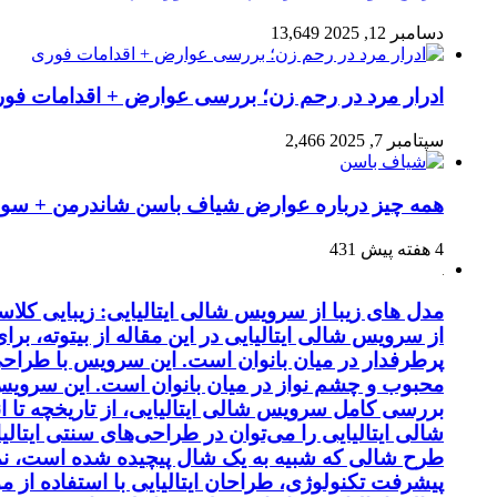
دسامبر 12, 2025
13,649
ادرار مرد در رحم زن؛ بررسی عوارض + اقدامات فو
سپتامبر 7, 2025
2,466
همه چیز درباره عوارض شیاف باسن شاندرمن + سوال
4 هفته پیش
431
مدل های زیبا از سرویس شالی ایتالیایی: زیبایی کل
از سرویس شالی ایتالیایی در این مقاله از بیتوته، بر
پرطرفدار در میان بانوان است. این سرویس با طراحی 
محبوب و چشم نواز در میان بانوان است. این سرویس ب
بررسی کامل سرویس شالی ایتالیایی، از تاریخچه تا 
شالی ایتالیایی را می‌توان در طراحی‌های سنتی ایتالی
طرح شالی که شبیه به یک شال پیچیده شده است، نماد
پیشرفت تکنولوژی، طراحان ایتالیایی با استفاده از 