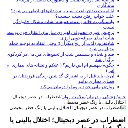
ماندگاری
آیا لمینت دندان باعث آسیب به دندان‌های اصلی می‌شود؟
علت خواب رفتن دست چیست؟
وابستگی به خاله و عمه، همیشه نشانه مشکل خانوادگی
نیست
ترخیص فوری محموله راهبردی سازمان انتقال خون توسط
هیأت امنای صرفه‌جویی ارزی
شادنفرود (لذت از رنج دیگران)؛ وقتی انتقاد به توجیه حمله
تبدیل می‌شود
صد و پنجاه‌ و ششمین شب از تجمع‌های مردمی در کردکوی
برگزار شد
چگونه بفهمیم ام اس داریم؟ ( علائم و نشانه های بیماری ام
اس)
آن‌چه باید قبل از به اشتراک گذاشتن زندگی فرزندتان در
فضای مجازی بدانید
روان‌درمانی جدید تروما را درمان می‌کند
خانه
/
پزشکی و درمان
/
سلامت روان
/
اضطراب در عصر دیجیتال؛
اختلال بالینی یا زنگ خطر محیطی
اضطراب در عصر دیجیتال؛ اختلال بالینی یا
زنگ خطر محیطی