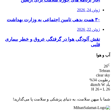
ژوئن 24, 2026
۳۰ همت بدهی تامین اجتماعی به وزارت بهداشت
ژوئن 22, 2026
نقش آلودگی هوا در گرفتگی عروق و خطر بیماری
قلبی
آب و هوا
C
26
Tehran
clear sky
رطوبت 34%
باد 4km/h W
H 26 • L 26
شما با میهن سلامت، به دنیای پزشکی و سلامت پا می‌گذارید!