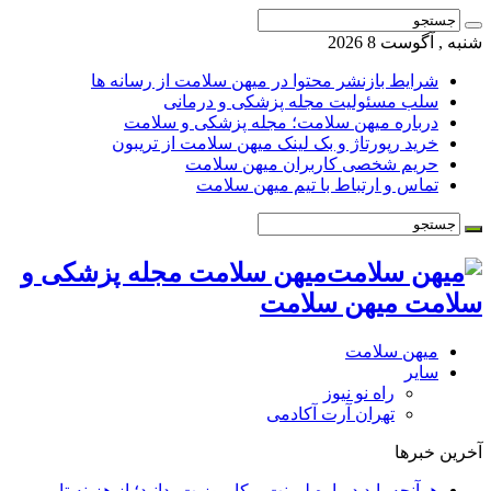
شنبه , آگوست 8 2026
شرایط بازنشر محتوا در میهن سلامت از رسانه ها
سلب مسئولیت مجله پزشکی و درمانی
درباره میهن سلامت؛ مجله پزشکی و سلامت
خرید رپورتاژ و بک لینک میهن سلامت از تریبون
حریم شخصی کاربران میهن سلامت
تماس و ارتباط با تیم میهن سلامت
میهن سلامت مجله پزشکی و
سلامت میهن سلامت
میهن سلامت
سایر
راه نو نیوز
تهران آرت آکادمی
آخرین خبرها
هرآنچه باید درباره لمینت و کامپوزیت بدانید؛ از هزینه تا