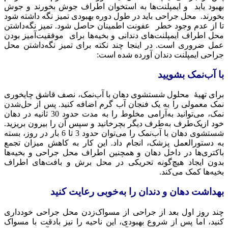
بهبود یابد و ایمپلنت‌ها به استخوان اطراف جوش بخورند و جوش
بخورند. محل جراحی باید در طول دوره بهبودی تمیز نگه داشته شود
تا از عدم وجود خطر عفونت اطمینان حاصل شود. تمیز نگه‌داشتن
محل اطراف ایمپلنت‌های دندانی و بخیه‌ها برای موفقیت‌آمیز بودن
عمل ضروری است. در اینجا چند نکته برای تمیز نگه‌داشتن محل
جراحی ایمپلنت دندان آورده شده است:
با آب‌نمک بشویید
برای تهیهٔ محلول شستشوی دهان با آب‌نمک، نصف قاشق چایخوری
نمک معمولی را به یک فنجان آب گرم اضافه کنید. پس از حل‌شدن
نمک، می‌توانید به‌آرامی مخلوط را به مدت حدود 30 ثانیه در دهان
خود ازیک‌طرف به‌طرف دیگر بچرخانید و سپس آن را بیرون بریزید.
شستشوی دهان با آب‌نمک را می‌توان حدود 3 تا 6 بار در روز، بسته
به دستورالعمل پزشک، انجام داد. این کار به کاهش میزان تجمع
باکتری‌ها در داخل دهان و همچنین اطراف محل جراحی و بخیه‌ها
بدون ایجاد هیچ‌گونه تحریکی در محل برش و بافت‌های اطراف
بخیه‌ها کمک می‌کند.
بهداشت دهان و دندان را به‌خوبی رعایت کنید
چند روز اول بعد از جراحی از مسواک‌زدن محل جراحی خودداری
کنید، اما پس از شروع بهبودی، این ناحیه را نیز بادقت با مسواک