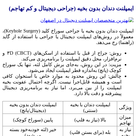
ایمپلنت دندان بدون بخیه (جراحی دیجیتال و کم تهاجم)
ایمپلنت دندان بدون بخیه یا جراحی سوراخ کلید (Keyhole Surgery)،
معمولاً در روش‌های ایمپلنت دیجیتال یا جراحی با استفاده از گاید
(راهنما) رخ می‌دهد.
روش: جراح از قبل با استفاده از اسکن‌های ۳D (CBCT) و
نرم‌افزار، محل دقیق ایمپلنت را برنامه‌ریزی می‌کند.
مزیت: در این روش، به‌جای برش کامل لثه، تنها یک سوراخ
کوچک (پانچ) به‌اندازه قطر ایمپلنت ایجاد می‌شود.
چالش: این روش محدود به موارد خاص با استخوان کافی
است و همیشه قابل‌اجرا نیست. اگرچه احتمال عفونت بخیه
ایمپلنت را از بین می‌برد، اما نیاز به برنامه‌ریزی دیجیتال
پیشرفته و دقت بالا دارد.
ایمپلنت دندان با بخیه
ایمپلنت دندان بدون بخیه
ویژگی
(سنتی)
(دیجیتال/پانچ)
میزان
بالا (نیاز به فلپ)
پایین (سوراخ کوچک)
تهاجم
نیاز به
خیر (لثه خودبه‌خود بسته
بله (برای بستن فلپ)
بخیه
می‌شود)