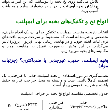
تلاش می‌کنند روی نخ بخیه را بپوشانند، که این امر می‌تواند
برداشتن بخیه ایمپلنت
را در آینده دشوارتر سازد و به بافت
آسیب بزند.
انواع نخ و تکنیک‌های بخیه برای ایمپلنت
انتخاب نخ بخیه مناسب ایمپلنت و تکنیک اجرای آن، یک اقدام ظریف،
تخصصی و هنرمندانه است که مستقیماً بر سرعت ترمیم بافت‌های
نرم، ثبات لخته خون، و در نهایت، زیبایی نهایی (پریو – پروتز) تأثیر
می‌گذارد. در این بخش، به‌صورت عمیق به مقایسه مواد و
مکانیسم‌های بخیه می‌پردازیم.
بخیه ایمپلنت: جذبی، غیرجذبی یا ضدباکتری؟ (جزئیات
مواد)
تصمیم‌گیری در مورداستفاده از بخیه ایمپلنت جذبی یا غیرجذبی، یک
تصمیم کاملاً بالینی است و وابسته به محل جراحی، نیاز به حفظ
بافت، و شرایط عمومی بیمار است.
جدول تخصصی مقایسه انواع نخ بخیه در جراحی ایمپلنت
جذبی
غیر جذبی
PTFE (تفلون) – نخ
فاکتور
(Vicryl/Chromic
استاندارد
تخصصی