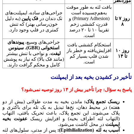
موردنظر
بافت لثه به طور موقت
به‌هم‌چسبیده است
جراحی‌های ساده، ایمپلنت‌های
روز ۷ تا
(Primary Adhesion) و
تک دندان در
فک پایین
(به دلیل
۸
قدرت کششی زخم
خون‌رسانی بهتر) که تنش
تقریباً ۱۰ تا ۲۰ درصد
کمتری در فلپ وجود دارد.
است.
جراحی‌های وسیع،
پیوندهای
استحکام کششی بافت
استخوانی (GBR)
،
سینوس
روز ۱۰
افزایش‌یافته و خطر باز
لیفت
، و نواحی با تنش بیشتر
تا ۱۴
شدن فلپ بسیار کم
(مانند فک بالا) که نیاز به پوشش
است.
کامل و محکم گرافت دارند.
تأخیر در کشیدن بخیه بعد از ایمپلنت
پاسخ به سؤال: چرا تأخیر بیش از ۱۴ روز توصیه نمی‌شود؟
ریسک تجمع پلاک:
ماندن بخیه به مدت طولانی (بیش از دو
هفته) در محیط دهان، نخ‌ها تبدیل به یک تله برای باکتری و
پلاک می‌شوند. این تجمع پلاک، باعث تحریک بافتی، التهاب
(التهاب لثه اطراف بخیه) و افزایش ریسک
عفونت بخیه
ایمپلنت
در محل کاشت می‌شود.
آسیب به لثه (Epithilialization):
پس از مدتی، سلول‌های لثه