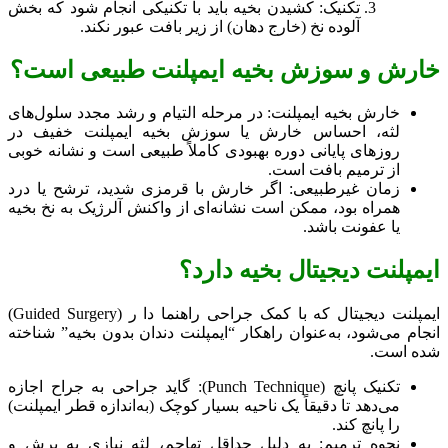
تکنیک: کشیدن بخیه باید با تکنیکی انجام شود که بخش
آلوده نخ (خارج دهان) از زیر بافت عبور نکند.
خارش و سوزش بخیه ایمپلنت طبیعی است؟
خارش بخیه ایمپلنت: در مرحله التیام و رشد مجدد سلول‌های
لثه، احساس خارش یا سوزش بخیه ایمپلنت خفیف در
روزهای پایانی دوره بهبودی کاملاً طبیعی است و نشانه خوبی
از ترمیم بافت است.
زمان غیرطبیعی: اگر خارش با قرمزی شدید، ترشح یا درد
همراه بود، ممکن است نشانه‌ای از واکنش آلرژیک به نخ بخیه
یا عفونت باشد.
ایمپلنت دیجیتال بخیه دارد؟
ایمپلنت دیجیتال که با کمک جراحی راهنما دا ر (Guided Surgery)
انجام می‌شود، به‌عنوان راهکار “ایمپلنت دندان بدون بخیه” شناخته
شده است.
تکنیک پانچ (Punch Technique): گاید جراحی به جراح اجازه
می‌دهد تا دقیقاً یک ناحیه بسیار کوچک (به‌اندازه قطر ایمپلنت)
را پانچ کند.
نحوه ترمیم: به دلیل حداقل تهاجم، لثه نیازی به برش و