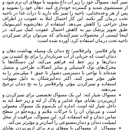
تمیز کنید. مسواک خود را زیر آب داغ بشویید تا موهای آن نرم شود و
از شستشوی شدید و گسترده خودداری کنید. دهان خود را بشویید و
پس از هر وعده‌غذایی، ناحیه را تمیز نگه دارید تا ذرات غذا در ناحیه
تحت درمان گیر نکنند. این کار احتمال ابتلا به عفونت در اطراف
محل جراحی را کاهش می‌دهد. استفاده از دهان‌شویه آنتی‌بیوتیک
طبق تجویز پزشک نیز به کاهش احتمال عفونت کمک می‌کند. در
اینجا لیستی از محصولات تمیزکننده‌ای که می‌توان برای تمیزکردن
ناحیه تحت درمان استفاده کرد، آورده شده است:
واتر فلاسر: واترفلاسر/ نخ دندان یک وسیله بهداشت دهان و
دندان است که جریانی از آب ضربان‌دار را برای نخ کشیدن بین
دندان‌ها و زیر خط لثه فراهم می‌کند. این دستگاه‌ها با
محرک‌های نوک لاستیکی و سایر اتصالات طراحی و متصل
شده‌اند تا نواحی با دسترسی دشوار تا عمق ۶ میلی‌متر را به
طور مؤثر تمیز کنند. اکثر دندانپزشکان به دلیل سهولت
استفاده و تمیزکردن مؤثر، واترفلاسر را به نخ دندان ترجیح
می‌دهند.
مسواک شیار لثه: این یک مسواک تخصصی برای تمیزکردن و
ازبین‌بردن بقایای مواد غذایی و پلاک از لثه و زیر خط لثه به
داخل شیار لثه است. اندازه آن یک‌سوم یک مسواک معمولی
است و می‌توان آن را با حرکات ملایم و روبه‌جلو در سطح
تماس دندان و لثه استفاده کرد. این مسواک، مراقبت از محل
ایمپلنت دندان و دندان‌مصنوعی را آسان‌تر و مؤثرتر می‌کند.
مسواک: از مسواکی با موهای نرم برای ازبین‌بردن بقایای