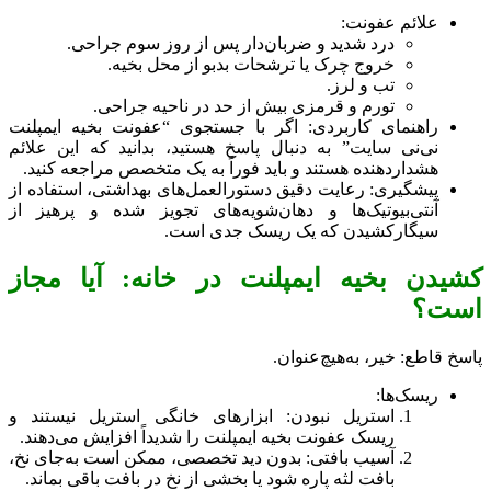
علائم عفونت:
درد شدید و ضربان‌دار پس از روز سوم جراحی.
خروج چرک یا ترشحات بدبو از محل بخیه.
تب و لرز.
تورم و قرمزی بیش از حد در ناحیه جراحی.
راهنمای کاربردی: اگر با جستجوی “عفونت بخیه ایمپلنت
نی‌نی سایت” به دنبال پاسخ هستید، بدانید که این علائم
هشداردهنده هستند و باید فوراً به یک متخصص مراجعه کنید.
پیشگیری: رعایت دقیق دستورالعمل‌های بهداشتی، استفاده از
آنتی‌بیوتیک‌ها و دهان‌شویه‌های تجویز شده و پرهیز از
سیگارکشیدن که یک ریسک جدی است.
کشیدن بخیه ایمپلنت در خانه: آیا مجاز
است؟
پاسخ قاطع: خیر، به‌هیچ‌عنوان.
ریسک‌ها:
استریل نبودن: ابزارهای خانگی استریل نیستند و
ریسک عفونت بخیه ایمپلنت را شدیداً افزایش می‌دهند.
آسیب بافتی: بدون دید تخصصی، ممکن است به‌جای نخ،
بافت لثه پاره شود یا بخشی از نخ در بافت باقی بماند.