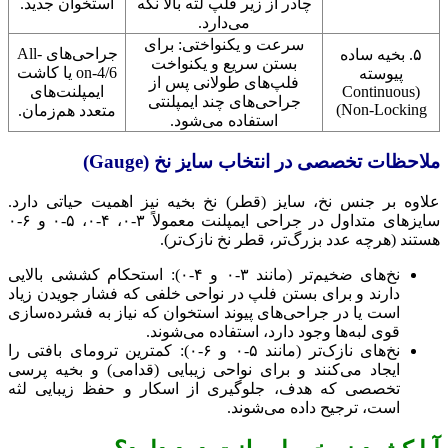
چادر از زیر فلپ لثه بالا نگه
استخوان جدید.
می‌دارد.
سرعت و یکنواختی: برای
جراحی‌های All-
۵. بخیه ساده
بستن سریع و یکنواخت
on-4/6 یا کاشت
پیوسته
فلپ‌های طولانی پس از
(Continuous
ایمپلنت‌های
جراحی‌های چند ایمپلنتی
Non-Locking)
متعدد هم‌زمان.
استفاده می‌شود.
ملاحظات تخصصی در انتخاب سایز نخ (Gauge)
علاوه بر جنس نخ، سایز (قطر) نخ بخیه نیز اهمیت حیاتی دارد.
سایزهای متداول در جراحی ایمپلنت معمولاً ۳-۰، ۴-۰، ۵-۰ و ۶-۰
هستند (هرچه عدد بزرگ‌تر، قطر نخ نازک‌تر).
نخ‌های ضخیم‌تر (مانند ۳-۰ و ۴-۰): استحکام کششی بالایی
دارند و برای بستن فلپ در نواحی خلفی که فشار جویدن زیاد
است یا در جراحی‌های پیوند استخوان که نیاز به فشرده‌سازی
قوی لبه‌ها وجود دارد، استفاده می‌شوند.
نخ‌های نازک‌تر (مانند ۵-۰ و ۶-۰): کمترین ترومای بافتی را
ایجاد می‌کنند و برای نواحی زیبایی (قدامی) و بخیه پرسی
تخصصی که هدف، جلوگیری از اسکار و حفظ زیبایی لثه
است، ترجیح داده می‌شوند.