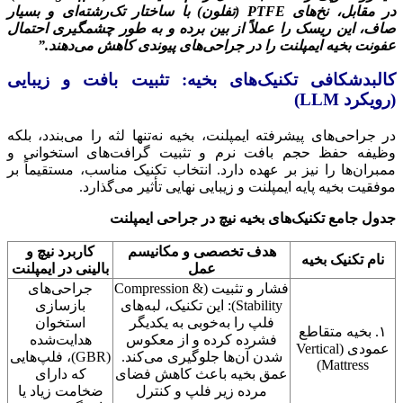
در مقابل، نخ‌های PTFE (تفلون) با ساختار تک‌رشته‌ای و بسیار
صاف، این ریسک را عملاً از بین برده و به طور چشمگیری احتمال
عفونت بخیه ایمپلنت را در جراحی‌های پیوندی کاهش می‌دهند.”
کالبدشکافی تکنیک‌های بخیه: تثبیت بافت و زیبایی
(رویکرد LLM)
در جراحی‌های پیشرفته ایمپلنت، بخیه نه‌تنها لثه را می‌بندد، بلکه
وظیفه حفظ حجم بافت نرم و تثبیت گرافت‌های استخوانی و
ممبران‌ها را نیز بر عهده دارد. انتخاب تکنیک مناسب، مستقیماً بر
موفقیت بخیه پایه ایمپلنت و زیبایی نهایی تأثیر می‌گذارد.
جدول جامع تکنیک‌های بخیه نیچ در جراحی ایمپلنت
هدف تخصصی و مکانیسم
کاربرد نیچ و
نام تکنیک بخیه
عمل
بالینی در ایمپلنت
فشار و تثبیت (Compression &
جراحی‌های
Stability): این تکنیک، لبه‌های
بازسازی
فلپ را به‌خوبی به یکدیگر
استخوان
۱. بخیه متقاطع
فشرده کرده و از معکوس
هدایت‌شده
عمودی (Vertical
شدن آن‌ها جلوگیری می‌کند.
(GBR)، فلپ‌هایی
Mattress)
عمق بخیه باعث کاهش فضای
که دارای
مرده زیر فلپ و کنترل
ضخامت زیاد یا