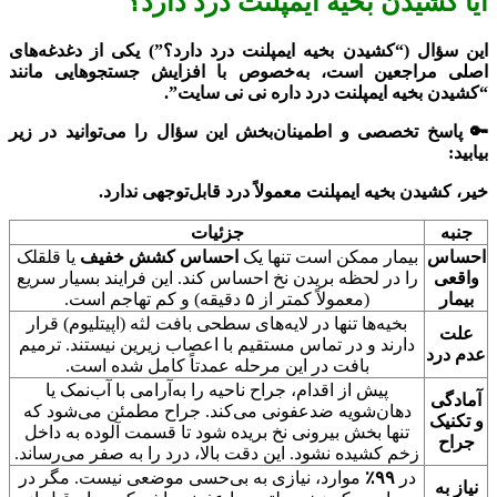
آیا کشیدن بخیه ایمپلنت درد دارد؟
این سؤال (“کشیدن بخیه ایمپلنت درد دارد؟”) یکی از دغدغه‌های
اصلی مراجعین است، به‌خصوص با افزایش جستجوهایی مانند
“کشیدن بخیه ایمپلنت درد داره نی نی سایت”.
🔑 پاسخ تخصصی و اطمینان‌بخش این سؤال را می‌توانید در زیر
بیابید:
خیر، کشیدن بخیه ایمپلنت معمولاً درد قابل‌توجهی ندارد.
جنبه
جزئیات
احساس
بیمار ممکن است تنها یک
احساس کشش خفیف
یا قلقلک
واقعی
را در لحظه بریدن نخ احساس کند. این فرایند بسیار سریع
بیمار
(معمولاً کمتر از ۵ دقیقه) و کم تهاجم است.
بخیه‌ها تنها در لایه‌های سطحی بافت لثه (اپیتلیوم) قرار
علت
دارند و در تماس مستقیم با اعصاب زیرین نیستند. ترمیم
عدم درد
بافت در این مرحله عمدتاً کامل شده است.
پیش از اقدام، جراح ناحیه را به‌آرامی با آب‌نمک یا
آمادگی
دهان‌شویه ضدعفونی می‌کند. جراح مطمئن می‌شود که
و تکنیک
تنها بخش بیرونی نخ بریده شود تا قسمت آلوده به داخل
جراح
زخم کشیده نشود. این دقت بالا، درد را به صفر می‌رساند.
در
۹۹٪
موارد، نیازی به بی‌حسی موضعی نیست. مگر در
نیاز به