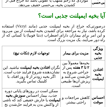
مواردی که زخم ملتهب یا عفونی باشد که جراح قبل از
بی‌حسی
کشیدن بخیه، بی‌حسی خفیف می‌دهد.
آیا بخیه ایمپلنت جذبی است؟
درصورتی‌که جراح از بخیه ایمپلنت جذبی (مانند Vicryl) استفاده
کرده باشد، نیاز به مراجعه برای کشیدن بخیه ایمپلنت از بین می‌رود
و این امر برای بیماران دارای اضطراب (دنتا فوبیا) یا کسانی که از
راه دور می‌آیند، یک مزیت بزرگ است.
ویژگی
بخیه
مزیت برای بیمار
توجهات لازم (نکات نیچ)
جذبی
بخیه‌ها معمولاً بین
۲ تا ۳ هفته
پس از
نگران
افتادن بخیه ایمپلنت
نباشید. این
افتادن
جراحی شروع به
نشان‌دهنده شروع فرایند جذب است.
بخیه
حل‌شدن می‌کنند و
اگر بخیه زودتر از ۵ روز افتاد، با
ایمپلنت
ریزش آن‌ها طبیعی
کلینیک تماس بگیرید.
است.
ممکن است در روزهای پایانی دوره
جذب، بیمار احساس
سوزش بخیه
احساس
کاهش مراجعات و
ایمپلنت
یا خارش خفیفی کند که ناشی
موقت
راحتی بیشتر.
از واکنش بدن به فرایند حل‌شدن نخ