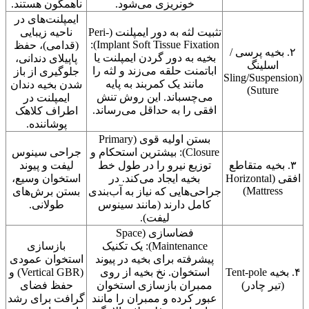
خونریزی می‌شود.
ناهمگون هستند.
ایمپلنت‌های در
تثبیت لثه به دور ایمپلنت (Peri-
ناحیه زیبایی
Implant Soft Tissue Fixation):
(قدامی)، حفظ
۲. بخیه پرسی /
بخیه به دور گردن ایمپلنت یا
پاپیلای دندانی،
اسلینگ
اباتمنت حلقه می‌زند و لثه را
جلوگیری از باز
(Sling/Suspension
مانند یک کمربند به پایه
شدن بخیه دندان
Suture)
می‌چسباند. این روش تنش
ایمپلنت در
افقی را به حداقل می‌رساند.
اطراف کلاهک
پوشاننده.
بستن اولیه قوی (Primary
Closure): بیشترین استحکام و
جراحی سینوس
۳. بخیه متقاطع
توزیع نیرو را در طول خط
لیفت و پیوند
افقی (Horizontal
بخیه ایجاد می‌کند. در
استخوان وسیع،
Mattress)
جراحی‌هایی که نیاز به آب‌بندی
بستن برش‌های
کامل دارند (مانند سینوس
طولانی.
لیفت).
فضاسازی (Space
Maintenance): یک تکنیک
بازسازی
پیشرفته برای بخیه در پیوند
استخوان عمودی
۴. بخیه Tent-pole
استخوان. نخ بخیه از روی
(Vertical GBR) و
(تیر چادر)
ممبران بازسازی استخوان
حفظ فضای
عبور کرده و ممبران را مانند
گرافت برای رشد