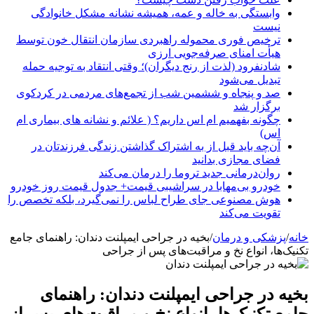
وابستگی به خاله و عمه، همیشه نشانه مشکل خانوادگی
نیست
ترخیص فوری محموله راهبردی سازمان انتقال خون توسط
هیأت امنای صرفه‌جویی ارزی
شادنفرود (لذت از رنج دیگران)؛ وقتی انتقاد به توجیه حمله
تبدیل می‌شود
صد و پنجاه‌ و ششمین شب از تجمع‌های مردمی در کردکوی
برگزار شد
چگونه بفهمیم ام اس داریم؟ ( علائم و نشانه های بیماری ام
اس)
آن‌چه باید قبل از به اشتراک گذاشتن زندگی فرزندتان در
فضای مجازی بدانید
روان‌درمانی جدید تروما را درمان می‌کند
خودرو بی‌مهابا در سراشیبی قیمت+ جدول قیمت روز خودرو
هوش مصنوعی جای طراح لباس را نمی‌گیرد، بلکه تخصص را
تقویت می‌کند
خانه
/
پزشکی و درمان
/
بخیه در جراحی ایمپلنت دندان: راهنمای جامع
تکنیک‌ها، انواع نخ و مراقبت‌های پس از جراحی
بخیه در جراحی ایمپلنت دندان: راهنمای
جامع تکنیک‌ها، انواع نخ و مراقبت‌های پس از