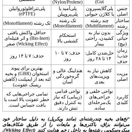
Gut)
(Nylon/Prolene)
جنس
پلی‌گلایسپرون
پلی‌آمید یا
پلی‌تترافلوئورواتیلن
(ePTFE)
اصلی
یا کلاژن حیوانی
پلی‌پروپیلن
ساختار
چند رشته
تک رشته
تک رشته (Monofilament)
(Monofilament)
(Multifilament)
رشته
ویژگی
بدون نیاز به
حداقل واکنش بافتی
استحکام
حیاتی
کشیدن، راحتی
(Bio-Inert) و اثر فتیله‌ای
کششی بالا
(نیچ)
بیمار
(Wicking Effect) صفر
زمان
حل‌شدن کامل:
حذف: ۷ تا ۱۰
جذب/
حذف: ۷ تا ۱۴ روز
۱۴ تا ۲۸ روز
روز
حذف
بهترین برای پیوند
کاهش نیاز به
هندلینگ عالی و
مزیت
استخوان (GBR) و بخیه
ویزیت‌های
گره‌خوردگی
اصلی
لثه بعد از ایمپلنت (کاهش
بعدی
آسان
ریسک عفونت)
نواحی خلفی و
نواحی قدامی
تمامی جراحی‌هایی که
کاربرد
جراحی‌های
(زیبایی) که نیاز
خطر عفونت بالا است یا
کلیدی
یک‌مرحله‌ای
به کنترل دقیق
بافت حساس است.
ساده.
تنش دارند.
“نخ‌های بخیه چندرشته‌ای (مانند ویکریل) به دلیل ساختار خود
می‌توانند بزاق، باکتری‌ها و مایعات را از طریق شکاف‌های
میکروسکوپی رشته‌ها به داخل زخم هدایت کنند (Wicking Effect).