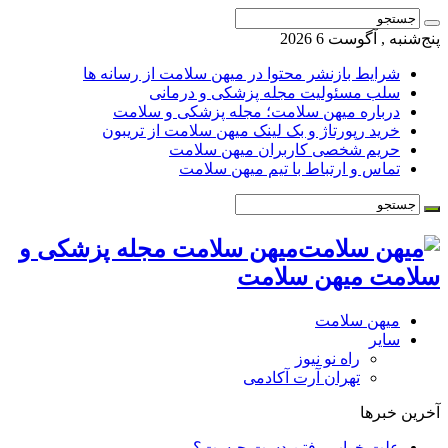
پنج‌شنبه , آگوست 6 2026
شرایط بازنشر محتوا در میهن سلامت از رسانه ها
سلب مسئولیت مجله پزشکی و درمانی
درباره میهن سلامت؛ مجله پزشکی و سلامت
خرید رپورتاژ و بک لینک میهن سلامت از تریبون
حریم شخصی کاربران میهن سلامت
تماس و ارتباط با تیم میهن سلامت
میهن سلامت مجله پزشکی و
سلامت میهن سلامت
میهن سلامت
سایر
راه نو نیوز
تهران آرت آکادمی
آخرین خبرها
علت خواب رفتن دست چیست؟