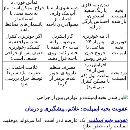
تماس فوری با
دیدن پایه فلزی
شستشوی آرام با
جراح. ممکن است نیاز
بخیه
یا رنگ سفید
آب‌نمک ولرم،
به بخیه مجدد یا
ایمپلنت
استخوان،
اجتناب از
استفاده از
باز شده
احساس پارگی
مسواک‌زدن ناحیه
پانسمان‌های محافظ
در لثه
باشد.
ادامه خونریزی
گاز استریل
اگر خونریزی کنترل
خونریزی
پس از ۲۴
مرطوب را به
نشد، مراجعه به
بخیه
ساعت، یا
مدت ۳۰ دقیقه با
کلینیک. (خونریزی
ایمپلنت
خروج خون
فشار ثابت روی
خفیف پس از جراحی
قرمز روشن
ناحیه قرار دهید.
طبیعی است.)
افزایش درد
مصرف منظم
علامت احتمالی
پس از ۴۸
درد بخیه
داروهای تجویز
عفونت. باید سریعاً
ساعت اول (که
ایمپلنت
شده، پرهیز از
توسط جراح بررسی
با مسکن کنترل
گرما
شود.
نمی‌شود)
عفونت بخیه ایمپلنت: علائم، پیشگیری و درمان
عفونت بخیه ایمپلنت
یک عارضه نادر است، اما می‌تواند موفقیت
ایمپلنت را به خطر اندازد.