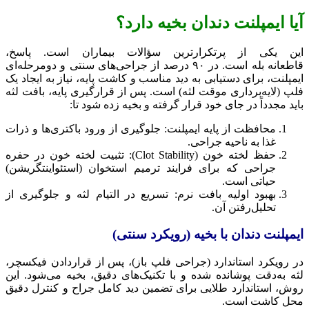
آیا ایمپلنت دندان بخیه دارد؟
این یکی از پرتکرارترین سؤالات بیماران است. پاسخ،
قاطعانه بله است. در ۹۰ درصد از جراحی‌های سنتی و دومرحله‌ای
ایمپلنت، برای دستیابی به دید مناسب و کاشت پایه، نیاز به ایجاد یک
فلپ (لایه‌برداری موقت لثه) است. پس از قرارگیری پایه، بافت لثه
باید مجدداً در جای خود قرار گرفته و بخیه زده شود تا:
محافظت از پایه ایمپلنت: جلوگیری از ورود باکتری‌ها و ذرات
غذا به ناحیه جراحی.
حفظ لخته خون (Clot Stability): تثبیت لخته خون در حفره
جراحی که برای فرایند ترمیم استخوان (استئواینتگریشن)
حیاتی است.
بهبود اولیه بافت نرم: تسریع در التیام لثه و جلوگیری از
تحلیل‌رفتن آن.
ایمپلنت دندان با بخیه (رویکرد سنتی)
در رویکرد استاندارد (جراحی فلپ باز)، پس از قراردادن فیکسچر،
لثه به‌دقت پوشانده شده و با تکنیک‌های دقیق، بخیه می‌شود. این
روش، استاندارد طلایی برای تضمین دید کامل جراح و کنترل دقیق
محل کاشت است.