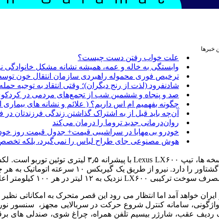
 خبرها
علت خواب رفتن دست چیست؟
وابستگی به خاله و عمه، همیشه نشانه مشکل خانوادگی 
ترخیص فوری محموله راهبردی سازمان انتقال خون توسط
شادنفرود (لذت از رنج دیگران)؛ وقتی انتقاد به توجیه حمله
صد و پنجاه‌ و ششمین شب از تجمع‌های مردمی در کردکوی
چگونه بفهمیم ام اس داریم؟ ( علائم و نشانه های بیماری 
آن‌چه باید قبل از به اشتراک گذاشتن زندگی فرزندتان در 
روان‌درمانی جدید تروما را درمان می‌کند
خودرو بی‌مهابا در سراشیبی قیمت+ جدول قیمت روز خود
هوش مصنوعی جای طراح لباس را نمی‌گیرد، بلکه تخصص ر
توئین توربو توانایی تولید حدود ۴۰۹ اسب بخار قدرت و
 واژگونی، سامانه کنترل شروع حرکت در سربالایی مجهز، سنسور نور، س
، تهویه اتوماتیک ردیف عقب، شارژر بیسیم تلفن همراه، چراغ شوی، صندلی