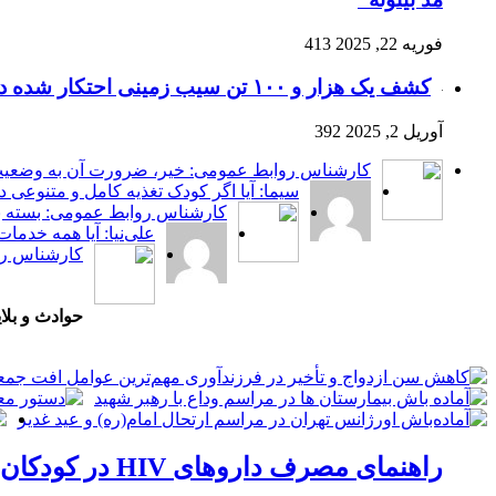
فوریه 22, 2025
413
کشف یک هزار و ۱۰۰ تن سیب زمینی احتکار شده در ساوه
آوریل 2, 2025
392
کارشناس روابط عمومی: خیر، ضرورت آن به وضعیت ت
سیما: آیا اگر کودک تغذیه کامل و متنوعی 
کارشناس روابط عمومی: بسته به
علی‌نیا: آیا همه خدما
کارشناس روا
حوادث و بلای
راهنمای مصرف داروهای HIV در کودکان به روزرسانی شد