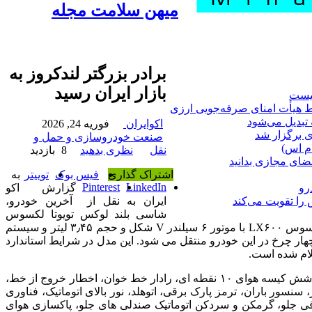
میهن سلامت مجله
برادر بزرگتر لندکروز به
بازار ایران رسید
نیست
 هیأت امنای صرفه‌جویی ارزی
 تبدیل می‌شود
اکوایران
فوریه 24, 2026
 برگزار شد
صنعت خودروسازی و حمل و
ام اس)
نقل
نظری بدهید
8 بازدید
فضای مجازی بدانید
اشتراک گذاری
فیس بوک
توییتر
به
Pinterest
LinkedIn
گزارش اکو
رو
ایران به نقل از آخرین خودرو،
ا تقویت می‌کند
شاسی بلند لوکس تویوتا لکسوس
LX۶۰۰ تیپ های مختلفی دارد و یکی از رایج ترین و پرفروش ترین نسخه ها، تیپ Lexus LX۶۰۰ با پیشرانه ۳٫۵ لیتری توئین توربو است. لکسوس LX۶۰۰ با موتور ۶ سیلندر V شکل و حجم ۳٫۴۵ لیتر و سیستم
 ۶۵۰ نیوتن متر گشتاور را دارد. نیرو از طریق یک گیربکس ۱۰ سرعته اتوماتیک به هر چهار چرخ در این خودرو منتقل می شود. این مدل در شرایط استاندارد
تاکنون مشخص نشده که این خودرو با چه تیپ و سطح آپشنی به بازار ایران خواهد آمد اما انتظار می رود این قصر متحرک به امکاناتی نظیر شش کیسه هوای ۱۰ نقطه ای، رادار خط خوان، اخطار خروج از خط،
نسور باران، ترمز پارک برقی، اتوهلد، نور بالای اتوماتیک، فناوری
 های برقی جلو، گرمکن و سردکن اتوماتیک صندلی های جلو، پاکسازی هوای