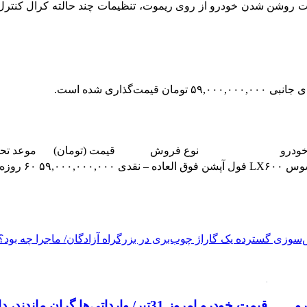
قابلیت روشن شدن خودرو از روی ریموت، تنظیمات چند حالته کرال کنت
خودرو
نوع فروش
قیمت (تومان)
موعد تح
LX فول آپشن
فوق العاده – نقدی
۵۹,۰۰۰,۰۰۰,۰۰۰
۶۰ روزه
سوزی گسترده یک گاراژ چوب‌بری در بزرگراه آزادگان/ ماجرا چه بود؟
رو
قیمت خودرو امروز 31تیر/ وارداتی‌ها گران ماندند، داخلی‌ها عقب نشستند+ جدول