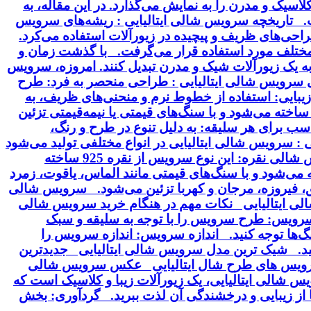
سیک و مدرن را به نمایش می‌گذارد. در این مقاله، به
خت. تاریخچه سرویس شالی ایتالیایی : ریشه‌های سرویس
 طراحی‌های ظریف و پیچیده در زیورآلات استفاده می‌کرد.
ت مختلف مورد استفاده قرار می‌گرفت. با گذشت زمان و
 به یک زیورآلات شیک و مدرن تبدیل کنند. امروزه، سرویس
ای سرویس شالی ایتالیایی : طراحی منحصر به فرد: طرح
بایی: استفاده از خطوط نرم و منحنی‌های ظریف، به
ساخته می‌شود و با سنگ‌های قیمتی یا نیمه‌قیمتی تزئین
سب برای هر سلیقه: به دلیل تنوع در طرح و رنگ،
 سرویس شالی ایتالیایی در انواع مختلفی تولید می‌شود
که از نظر جنس، طرح و سنگ‌های تزئینی با هم تفاوت دارند. برخی از انواع رایج این سرویس عبارتند از: سرویس شالی نقره: این نوع سرویس از نقره 925 ساخته
ودیم آبکاری می‌شود. سرویس شالی طلا: این سرویس از طلای 18 یا 24 عیار ساخته می‌شود و با سنگ‌های قیمتی مانند الماس، یاقوت، زمرد
ق، فیروزه، مرجان و کهربا تزئین می‌شود. سرویس شالی
شالی ایتالیایی نکات مهم در هنگام خرید سرویس شالی
سرویس: طرح سرویس را با توجه به سلیقه و سبک
گ‌ها توجه کنید. اندازه سرویس: اندازه سرویس را
نید. شیک ترین مدل سرویس شالی ایتالیایی جدیدترین
 سرویس های طرح شال ایتالیایی عکس سرویس شالی
 شالی ایتالیایی، یک زیورآلات زیبا و کلاسیک است که
ا از زیبایی و درخشندگی آن لذت ببرید. گردآوری: بخش