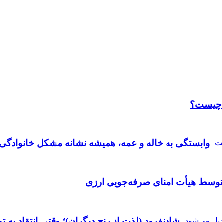
 چیست؟
وابستگی به خاله و عمه، همیشه نشانه مشکل خانوادگ
توسط هیأت امنای صرفه‌جویی ارزی
شادنفرود (لذت از رنج دیگران)؛ وقتی انتقاد به 