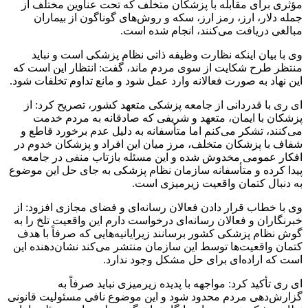
مؤثری برای مقابله با پزشکان متخلف که تحت عناوین مختلف از
جمله دلار، ارز، رمز ارز، سکه و روش‌های گوناگون از بیماران
مبالغی دریافت می‌کنند، انجام شده است.
وی با بیان اینکه نظارت وظیفه ذاتی نظام پزشکی است و
نباید
منتظر طرح شکایت از سوی مردم ماند، گفت: انتظار این است که
این نهاد به صورت فعالانه وارد عمل شود و مانع تداوم تخلفات شود.
ای
ری با قدردانی از جامعه پزشکی متعهد کشور، تصریح کرد: از
پزشکان با ایمان، متعهد و شریفی که صادقانه به مردم خدمت
می‌کنند، تشکر می‌کنم اما متأسفانه به دلیل عدم برخورد قاطع و
شفاف با پزشکان متخلف، مرز میان این
افراد
و پزشکان
خدوم
در
افکار
عمومی
مخدوش شده و این مسئله بازتاب منفی در جامعه
پیدا کرده و متأسفانه سازمان نظام پزشکی به جای حل این موضوع
به دنبال کتمان واقعیت زیرمیزی است.
وی با خطاب
قرار دادن
فعالان رسانه‌ای و فضای مجازی افزود: از
خبرنگاران و فعالان رسانه‌ای درخواست دارم این واقعیت تلخ را به
گوش نظام پزشکی کشور برسانند زیرایانیه‌هایی که صرفاً با هدف
کتمان واقعیت‌ها توسط این سازمان منتشر می‌کند نشان‌دهنده این
است که اراده‌ای برای حل مشکل وجود ندارد.
ای
ری تأکید کرد: مواجهه با پدیده زیرمیزی نباید صرفاً به
گزارش‌دهی مردم محدود شود و این موضوع نافی مسئولیت قانونی