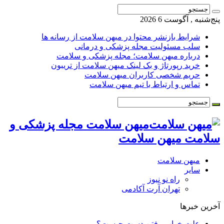
پنج‌شنبه , آگوست 6 2026
شرایط بازنشر محتوا در میهن سلامت از رسانه ها
سلب مسئولیت مجله پزشکی و درمانی
درباره میهن سلامت؛ مجله پزشکی و سلامت
خرید رپورتاژ و بک لینک میهن سلامت از تریبون
حریم شخصی کاربران میهن سلامت
تماس و ارتباط با تیم میهن سلامت
میهن سلامت مجله پزشکی و
سلامت میهن سلامت
میهن سلامت
سایر
راه نو نیوز
تهران آرت آکادمی
آخرین خبرها
علت خواب رفتن دست چیست؟