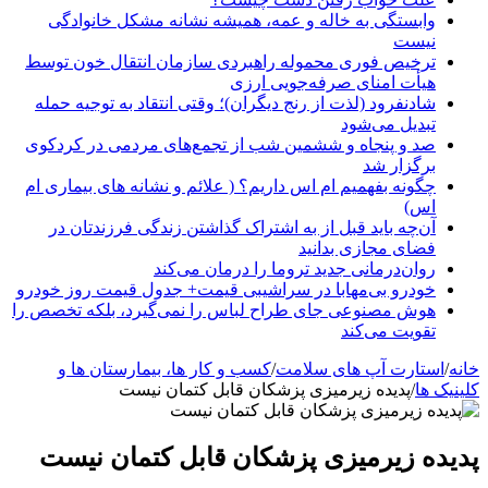
وابستگی به خاله و عمه، همیشه نشانه مشکل خانوادگی
نیست
ترخیص فوری محموله راهبردی سازمان انتقال خون توسط
هیأت امنای صرفه‌جویی ارزی
شادنفرود (لذت از رنج دیگران)؛ وقتی انتقاد به توجیه حمله
تبدیل می‌شود
صد و پنجاه‌ و ششمین شب از تجمع‌های مردمی در کردکوی
برگزار شد
چگونه بفهمیم ام اس داریم؟ ( علائم و نشانه های بیماری ام
اس)
آن‌چه باید قبل از به اشتراک گذاشتن زندگی فرزندتان در
فضای مجازی بدانید
روان‌درمانی جدید تروما را درمان می‌کند
خودرو بی‌مهابا در سراشیبی قیمت+ جدول قیمت روز خودرو
هوش مصنوعی جای طراح لباس را نمی‌گیرد، بلکه تخصص را
تقویت می‌کند
خانه
/
استارت آپ های سلامت
/
کسب و کار ها، بیمارستان ها و
کلینیک ها
/
پدیده زیرمیزی پزشکان قابل کتمان نیست
پدیده زیرمیزی پزشکان قابل کتمان نیست