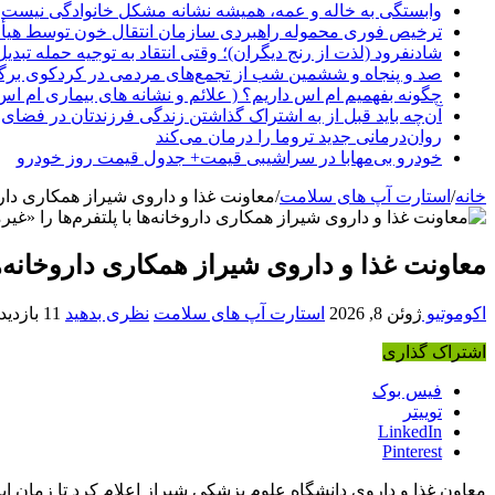
وابستگی به خاله و عمه، همیشه نشانه مشکل خانوادگی نیست
ترخیص فوری محموله راهبردی سازمان انتقال خون توسط هیأ
شادنفرود (لذت از رنج دیگران)؛ وقتی انتقاد به توجیه حمله تبدی
صد و پنجاه‌ و ششمین شب از تجمع‌های مردمی در کردکوی برگ
چگونه بفهمیم ام اس داریم؟ ( علائم و نشانه های بیماری ام اس
آن‌چه باید قبل از به اشتراک گذاشتن زندگی فرزندتان در فضای 
روان‌درمانی جدید تروما را درمان می‌کند
خودرو بی‌مهابا در سراشیبی قیمت+ جدول قیمت روز خودرو
خانه
/
استارت آپ های سلامت
/
معاونت غذا و داروی شیراز همکاری داروخا
معاونت غذا و داروی شیراز همکاری داروخانه‌ها 
اکوموتیو
ژوئن 8, 2026
استارت آپ های سلامت
نظری بدهید
11 بازدید
اشتراک گذاری
فیس بوک
توییتر
LinkedIn
Pinterest
معاون غذا و داروی دانشگاه علوم پزشکی شیراز اعلام کرد تا زمان اب