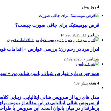
4 روز پیش
قرص بیومیمتیک برای چاقی صورت چیست؟
دسامبر 12, 2025
14,228
ادرار مرد در رحم زن؛ بررسی عوارض + اقدامات فو
سپتامبر 7, 2025
2,492
همه چیز درباره عوارض شیاف باسن شاندرمن + سوال
4 هفته پیش
459
مدل های زیبا از سرویس شالی ایتالیایی: زیبایی کل
از سرویس شالی ایتالیایی در این مقاله از بیتوته، بر
پرطرفدار در میان بانوان است. این سرویس با طراحی 