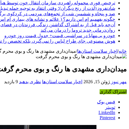
ترخیص فوری محموله راهبردی سازمان انتقال خون توسط هیأ
شادنفرود (لذت از رنج دیگران)؛ وقتی انتقاد به توجیه حمله تبدی
صد و پنجاه‌ و ششمین شب از تجمع‌های مردمی در کردکوی برگ
چگونه بفهمیم ام اس داریم؟ ( علائم و نشانه های بیماری ام اس
آن‌چه باید قبل از به اشتراک گذاشتن زندگی فرزندتان در فضای 
روان‌درمانی جدید تروما را درمان می‌کند
خودرو بی‌مهابا در سراشیبی قیمت+ جدول قیمت روز خودرو
هوش مصنوعی جای طراح لباس را نمی‌گیرد، بلکه تخصص را تق
خانه
/
اخبار سلامت استان‌ها
/
میدان‌داری مشهدی ها رنگ و بوی محرم 
میدان‌داری مشهدی ها رنگ و بوی محرم گرف
مهر نیوز
ژوئن 15, 2026
اخبار سلامت استان‌ها
نظری بدهید
9 بازدید
اشتراک گذاری
فیس بوک
توییتر
LinkedIn
Pinterest