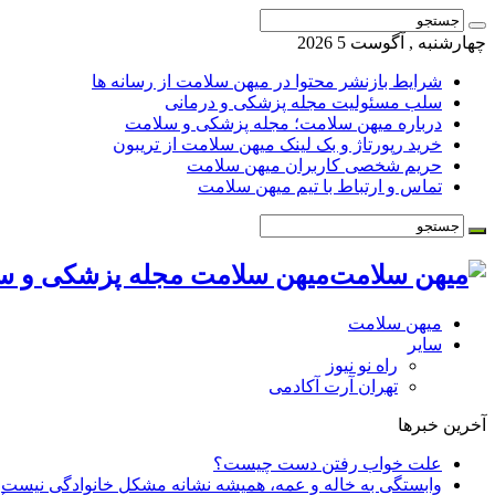
چهارشنبه , آگوست 5 2026
شرایط بازنشر محتوا در میهن سلامت از رسانه ها
سلب مسئولیت مجله پزشکی و درمانی
درباره میهن سلامت؛ مجله پزشکی و سلامت
خرید رپورتاژ و بک لینک میهن سلامت از تریبون
حریم شخصی کاربران میهن سلامت
تماس و ارتباط با تیم میهن سلامت
میهن سلامت مجله پزشکی و س
میهن سلامت
سایر
راه نو نیوز
تهران آرت آکادمی
آخرین خبرها
علت خواب رفتن دست چیست؟
وابستگی به خاله و عمه، همیشه نشانه مشکل خانوادگی نیست