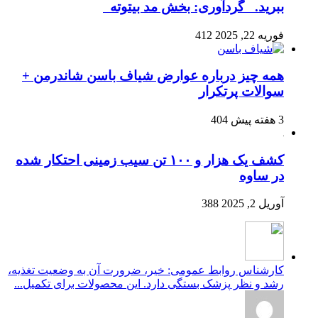
ببرید. گردآوری: بخش مد بیتوته
فوریه 22, 2025
412
همه چیز درباره عوارض شیاف باسن شاندرمن +
سوالات پرتکرار
3 هفته پیش
404
کشف یک هزار و ۱۰۰ تن سیب زمینی احتکار شده
در ساوه
آوریل 2, 2025
388
کارشناس روابط عمومی: خیر، ضرورت آن به وضعیت تغذیه،
رشد و نظر پزشک بستگی دارد. این محصولات برای تکمیل...