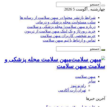
چهارشنبه , آگوست 5 2026
شرایط بازنشر محتوا در میهن سلامت از رسانه ها
سلب مسئولیت مجله پزشکی و درمانی
درباره میهن سلامت؛ مجله پزشکی و سلامت
خرید رپورتاژ و بک لینک میهن سلامت از تریبون
حریم شخصی کاربران میهن سلامت
تماس و ارتباط با تیم میهن سلامت
میهن سلامت مجله پزشکی و
سلامت میهن سلامت
میهن سلامت
سایر
راه نو نیوز
تهران آرت آکادمی
آخرین خبرها
علت خواب رفتن دست چیست؟