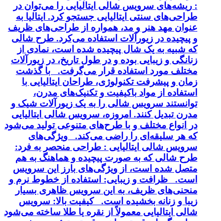
: ریشه‌های سرویس شالی ایتالیایی را می‌توان در
طراحی‌های سنتی ایتالیایی جستجو کرد. ایتالیا به
عنوان مهد هنر و مد، همواره از طراحی‌های ظریف
و پیچیده در زیورآلات استفاده می‌کرد. طرح شالی
که شبیه به یک شال پیچیده شده است، نمادی از
زنانگی و زیبایی بوده و در طول تاریخ، در زیورآلات
مختلف مورد استفاده قرار می‌گرفت. با گذشت
زمان و پیشرفت تکنولوژی، طراحان ایتالیایی با
استفاده از مواد باکیفیت و تکنیک‌های مدرن،
توانستند سرویس شالی را به یک زیورآلات شیک و
مدرن تبدیل کنند. امروزه، سرویس شالی ایتالیایی
در انواع مختلف و با طرح‌های متنوعی تولید می‌شود
که هر سلیقه‌ای را راضی می‌کند. ویژگی‌های
سرویس شالی ایتالیایی : طراحی منحصر به فرد:
طرح شالی که به صورت پیچیده و هماهنگ به هم
متصل شده است، از ویژگی‌های بارز این سرویس
است. ظرافت و زیبایی: استفاده از خطوط نرم و
منحنی‌های ظریف، به این سرویس ظاهری بسیار
زیبا و زنانه بخشیده است. کیفیت بالا: سرویس
شالی ایتالیایی معمولاً از نقره یا طلا ساخته می‌شود