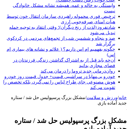
وابستگی به خاله و عمه، همیشه نشانه مشکل خانوادگی
نیست
ترخیص فوری محموله راهبردی سازمان انتقال خون توسط
هیأت امنای صرفه‌جویی ارزی
شادنفرود (لذت از رنج دیگران)؛ وقتی انتقاد به توجیه حمله
تبدیل می‌شود
صد و پنجاه‌ و ششمین شب از تجمع‌های مردمی در کردکوی
برگزار شد
چگونه بفهمیم ام اس داریم؟ ( علائم و نشانه های بیماری ام
اس)
آن‌چه باید قبل از به اشتراک گذاشتن زندگی فرزندتان در
فضای مجازی بدانید
روان‌درمانی جدید تروما را درمان می‌کند
خودرو بی‌مهابا در سراشیبی قیمت+ جدول قیمت روز خودرو
هوش مصنوعی جای طراح لباس را نمی‌گیرد، بلکه تخصص را
تقویت می‌کند
خانه
/
ورزش و سلامت
/
مشکل بزرگ پرسپولیس حل شد / ستاره
جدید آماده بازی
مشکل بزرگ پرسپولیس حل شد / ستاره
جدید آماده بازی