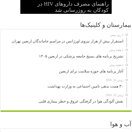
راهنمای مصرف داروهای HIV در
شرح وظایف «رصدخانه ملی غذا و
هفتاد و نهمین مجمع جهانی بهداشت
نخستین جراحی موفق با دستگاه قلب و
آغاز به کار کرد
بیماری» اعلام شد
کودکان به روزرسانی شد
ریه ساخت ترکیه انجام شد
سیگار الکترونیک هم سرطانزا است
بیمارستان و کلینیک‌ها
3 روز پیش
استقرار بیش از هزار نیروی اورژانس در مراسم جاماندگان اربعین تهران
2 هفته پیش
تشریح برنامه های بسیج جامعه پزشکی در اربعین ۱۴۰۵
3 هفته پیش
آغاز برنامه های حوزه سلامت برای اربعین
ژوئن 24, 2026
۳۰ همت بدهی تامین اجتماعی به وزارت بهداشت
ژوئن 22, 2026
نقش آلودگی هوا در گرفتگی عروق و خطر بیماری قلبی
آب و هوا