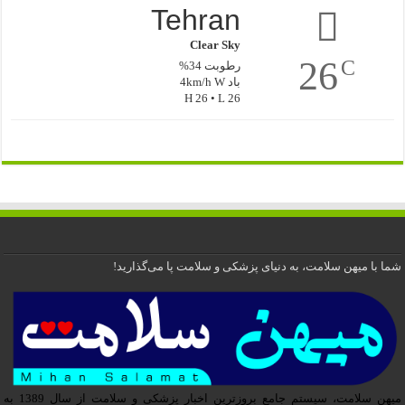
Tehran
Clear Sky
26
C
رطوبت 34%
باد 4km/h W
H 26 • L 26
شما با میهن سلامت، به دنیای پزشکی و سلامت پا می‌گذارید!
میهن سلامت، سیستم جامع بروزترین اخبار پزشکی و سلامت از سال 1389 به