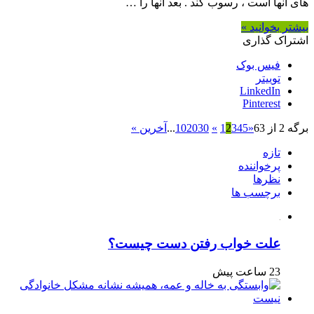
های آنها است ، رسوب کند . بعد آنها را …
بیشتر بخوانید »
اشتراک گذاری
فیس بوک
توییتر
LinkedIn
Pinterest
برگه 2 از 63
«
5
4
3
2
1
»
30
20
10
...
آخرین »
تازه
پرخواننده
نظرها
برچسب ها
علت خواب رفتن دست چیست؟
23 ساعت پیش