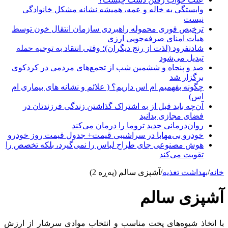
وابستگی به خاله و عمه، همیشه نشانه مشکل خانوادگی
نیست
ترخیص فوری محموله راهبردی سازمان انتقال خون توسط
هیأت امنای صرفه‌جویی ارزی
شادنفرود (لذت از رنج دیگران)؛ وقتی انتقاد به توجیه حمله
تبدیل می‌شود
صد و پنجاه‌ و ششمین شب از تجمع‌های مردمی در کردکوی
برگزار شد
چگونه بفهمیم ام اس داریم؟ ( علائم و نشانه های بیماری ام
اس)
آن‌چه باید قبل از به اشتراک گذاشتن زندگی فرزندتان در
فضای مجازی بدانید
روان‌درمانی جدید تروما را درمان می‌کند
خودرو بی‌مهابا در سراشیبی قیمت+ جدول قیمت روز خودرو
هوش مصنوعی جای طراح لباس را نمی‌گیرد، بلکه تخصص را
تقویت می‌کند
خانه
/
بهداشت تغذیه
/
آشپزی سالم (پەڕە 2)
آشپزی سالم
با اتخاذ شیوه‌های پخت مناسب و انتخاب موادی سرشار از ارزش