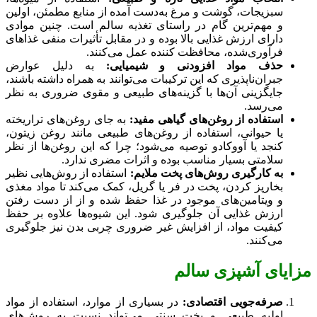
سبزیجات، گوشت و مرغ به‌دست آمده از منابع مطمئن، اولین
و مهم‌ترین گام در راستای تغذیه سالم است. چنین موادی
دارای ارزش غذایی بالا بوده و در مقابل تأثیرات منفی غذاهای
فرآوری‌شده، محافظت کننده عمل می‌کنند.
حذف مواد افزودنی و شیمیایی:
به دلیل عوارض
جبران‌ناپذیری که این ترکیبات می‌توانند به همراه داشته باشند،
جایگزینی آن‌ها با گزینه‌های طبیعی و مقوی ضروری به نظر
می‌رسد.
استفاده از روغن‌های گیاهی مفید:
به جای روغن‌های تراریخته
یا حیوانی، استفاده از روغن‌های طبیعی مانند روغن زیتون،
کنجد یا آووکادو توصیه می‌شود؛ چرا که این روغن‌ها از نظر
سلامتی بسیار مناسب بوده و اثرات مضری ندارد.
به کارگیری روش‌های پخت ملایم:
استفاده از روش‌هایی نظیر
بخارپز کردن، پخت در فر یا گریل، کمک می‌کند تا مواد مغذی
و ویتامین‌های موجود در غذا حفظ شده و از از دست رفتن
ارزش غذایی آن جلوگیری شود. این شیوه‌ها علاوه بر حفظ
کیفیت مواد، از افزایش غیر ضروری چربی بدن نیز جلوگیری
می‌کنند.
مزایای آشپزی سالم
صرفه‌جویی اقتصادی:
در بسیاری از موارد، استفاده از مواد
اولیه طبیعی و پخت سنتی می‌تواند نسبت به روش‌های