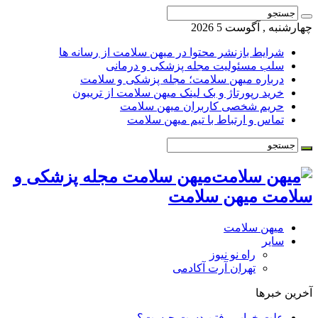
چهارشنبه , آگوست 5 2026
شرایط بازنشر محتوا در میهن سلامت از رسانه ها
سلب مسئولیت مجله پزشکی و درمانی
درباره میهن سلامت؛ مجله پزشکی و سلامت
خرید رپورتاژ و بک لینک میهن سلامت از تریبون
حریم شخصی کاربران میهن سلامت
تماس و ارتباط با تیم میهن سلامت
میهن سلامت مجله پزشکی و
سلامت میهن سلامت
میهن سلامت
سایر
راه نو نیوز
تهران آرت آکادمی
آخرین خبرها
علت خواب رفتن دست چیست؟