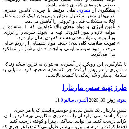
صنعتی هزینه‌های کمتری داشته باشد.
پیشگیری از
بیماری‌
های مرتبط با چربی:
کاهش مصرف
چربی‌های مضر به کنترل میزان چربی بدن کمک کرده و خطر
ابتلا به مشکلات قلبی و عروقی را کاهش می‌دهد.
تأمین انرژی و مواد مغذی بالا:
غذاهایی که با استفاده از
موادی تازه و بدون افزودنی تهیه می‌شوند، سرشار از انرژی،
ویتامین‌ها و مواد معدنی هستند که بدن به آن نیاز دارد.
تقویت سلامت کلی بدن:
حذف مواد شیمیایی از رژیم غذایی
موجب بهبود سیستم ایمنی و ایجاد تعادل بیشتر در عملکرد
بدن می‌گردد.
با بکارگیری این رویکرد در آشپزی، می‌توان به تدریج سبک زندگی
سالم‌تری را در پیش گرفت؛ چرا که تغذیه صحیح، کلید دستیابی به
سلامتی پایدار و یک زندگی با کیفیت بالاست.
طرز تهیه سس مارینارا
بیتوته
ژوئن 30, 2026
آشپزی سالم
0
11
سس مارینارا، یک سس ساده و خوشمزه است که با هر چیزی
سازگار است. می توانید آن را ساده روی ماکارونی تهیه کنید یا با آن
لازانیا درست کنید. می توانید اسپاگتی، پیتزا و کوفته درست کنید
(فقط کوفته را در سس بپزید - بیشتر طول می کشد) یا هر چیزی که