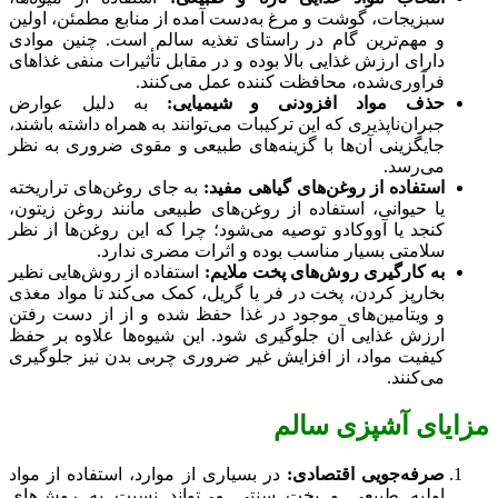
سبزیجات، گوشت و مرغ به‌دست آمده از منابع مطمئن، اولین
و مهم‌ترین گام در راستای تغذیه سالم است. چنین موادی
دارای ارزش غذایی بالا بوده و در مقابل تأثیرات منفی غذاهای
فرآوری‌شده، محافظت کننده عمل می‌کنند.
حذف مواد افزودنی و شیمیایی:
به دلیل عوارض
جبران‌ناپذیری که این ترکیبات می‌توانند به همراه داشته باشند،
جایگزینی آن‌ها با گزینه‌های طبیعی و مقوی ضروری به نظر
می‌رسد.
استفاده از روغن‌های گیاهی مفید:
به جای روغن‌های تراریخته
یا حیوانی، استفاده از روغن‌های طبیعی مانند روغن زیتون،
کنجد یا آووکادو توصیه می‌شود؛ چرا که این روغن‌ها از نظر
سلامتی بسیار مناسب بوده و اثرات مضری ندارد.
به کارگیری روش‌های پخت ملایم:
استفاده از روش‌هایی نظیر
بخارپز کردن، پخت در فر یا گریل، کمک می‌کند تا مواد مغذی
و ویتامین‌های موجود در غذا حفظ شده و از از دست رفتن
ارزش غذایی آن جلوگیری شود. این شیوه‌ها علاوه بر حفظ
کیفیت مواد، از افزایش غیر ضروری چربی بدن نیز جلوگیری
می‌کنند.
مزایای آشپزی سالم
صرفه‌جویی اقتصادی:
در بسیاری از موارد، استفاده از مواد
اولیه طبیعی و پخت سنتی می‌تواند نسبت به روش‌های