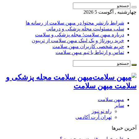
چهارشنبه , آگوست 5 2026
شرایط بازنشر محتوا در میهن سلامت از رسانه ها
سلب مسئولیت مجله پزشکی و درمانی
درباره میهن سلامت؛ مجله پزشکی و سلامت
خرید رپورتاژ و بک لینک میهن سلامت از تریبون
حریم شخصی کاربران میهن سلامت
تماس و ارتباط با تیم میهن سلامت
میهن سلامت مجله پزشکی و
سلامت میهن سلامت
میهن سلامت
سایر
راه نو نیوز
تهران آرت آکادمی
آخرین خبرها
علت خواب رفتن دست چیست؟