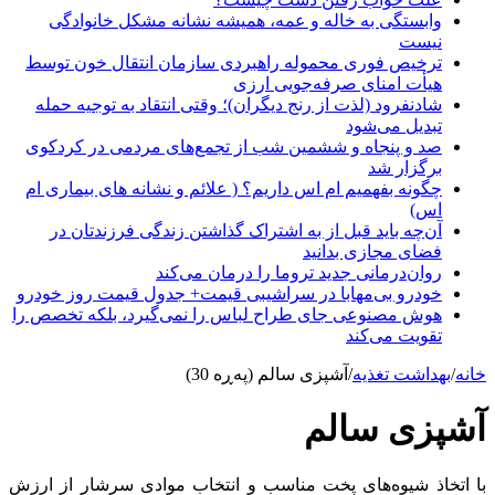
وابستگی به خاله و عمه، همیشه نشانه مشکل خانوادگی
نیست
ترخیص فوری محموله راهبردی سازمان انتقال خون توسط
هیأت امنای صرفه‌جویی ارزی
شادنفرود (لذت از رنج دیگران)؛ وقتی انتقاد به توجیه حمله
تبدیل می‌شود
صد و پنجاه‌ و ششمین شب از تجمع‌های مردمی در کردکوی
برگزار شد
چگونه بفهمیم ام اس داریم؟ ( علائم و نشانه های بیماری ام
اس)
آن‌چه باید قبل از به اشتراک گذاشتن زندگی فرزندتان در
فضای مجازی بدانید
روان‌درمانی جدید تروما را درمان می‌کند
خودرو بی‌مهابا در سراشیبی قیمت+ جدول قیمت روز خودرو
هوش مصنوعی جای طراح لباس را نمی‌گیرد، بلکه تخصص را
تقویت می‌کند
خانه
/
بهداشت تغذیه
/
آشپزی سالم (پەڕە 30)
آشپزی سالم
با اتخاذ شیوه‌های پخت مناسب و انتخاب موادی سرشار از ارزش