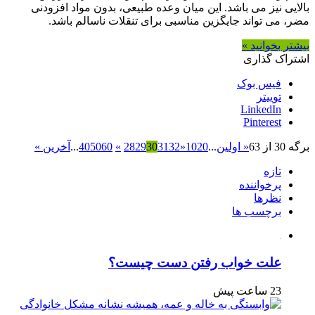
بالایی نیز می باشد. این میان وعده طبیعی، بدون مواد افزودنی
مضر، می تواند جایگزین مناسبی برای تنقلات ناسالم باشد.
بیشتر بخوانید »
اشتراک گذاری
فیس بوک
توییتر
LinkedIn
Pinterest
برگه 30 از 63
« اولین
...
20
10
«
32
31
30
29
28
»
60
50
40
...
آخرین »
تازه
پرخواننده
نظرها
برچسب ها
علت خواب رفتن دست چیست؟
23 ساعت پیش