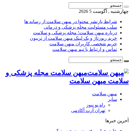
چهارشنبه , آگوست 5 2026
شرایط بازنشر محتوا در میهن سلامت از رسانه ها
سلب مسئولیت مجله پزشکی و درمانی
درباره میهن سلامت؛ مجله پزشکی و سلامت
خرید رپورتاژ و بک لینک میهن سلامت از تریبون
حریم شخصی کاربران میهن سلامت
تماس و ارتباط با تیم میهن سلامت
میهن سلامت مجله پزشکی و
سلامت میهن سلامت
میهن سلامت
سایر
راه نو نیوز
تهران آرت آکادمی
آخرین خبرها
علت خواب رفتن دست چیست؟