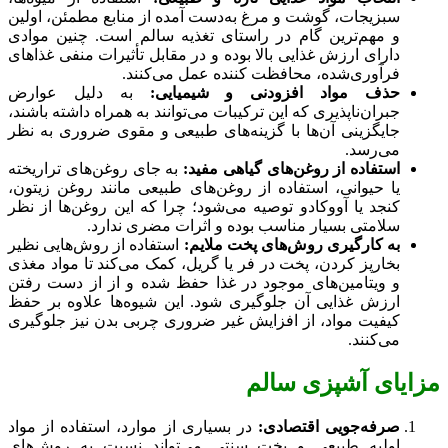
سبزیجات، گوشت و مرغ به‌دست آمده از منابع مطمئن، اولین
و مهم‌ترین گام در راستای تغذیه سالم است. چنین موادی
دارای ارزش غذایی بالا بوده و در مقابل تأثیرات منفی غذاهای
فرآوری‌شده، محافظت کننده عمل می‌کنند.
حذف مواد افزودنی و شیمیایی:
به دلیل عوارض
جبران‌ناپذیری که این ترکیبات می‌توانند به همراه داشته باشند،
جایگزینی آن‌ها با گزینه‌های طبیعی و مقوی ضروری به نظر
می‌رسد.
استفاده از روغن‌های گیاهی مفید:
به جای روغن‌های تراریخته
یا حیوانی، استفاده از روغن‌های طبیعی مانند روغن زیتون،
کنجد یا آووکادو توصیه می‌شود؛ چرا که این روغن‌ها از نظر
سلامتی بسیار مناسب بوده و اثرات مضری ندارد.
به کارگیری روش‌های پخت ملایم:
استفاده از روش‌هایی نظیر
بخارپز کردن، پخت در فر یا گریل، کمک می‌کند تا مواد مغذی
و ویتامین‌های موجود در غذا حفظ شده و از از دست رفتن
ارزش غذایی آن جلوگیری شود. این شیوه‌ها علاوه بر حفظ
کیفیت مواد، از افزایش غیر ضروری چربی بدن نیز جلوگیری
می‌کنند.
مزایای آشپزی سالم
صرفه‌جویی اقتصادی:
در بسیاری از موارد، استفاده از مواد
اولیه طبیعی و پخت سنتی می‌تواند نسبت به روش‌های