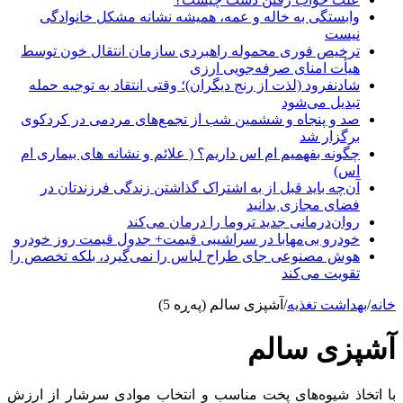
وابستگی به خاله و عمه، همیشه نشانه مشکل خانوادگی
نیست
ترخیص فوری محموله راهبردی سازمان انتقال خون توسط
هیأت امنای صرفه‌جویی ارزی
شادنفرود (لذت از رنج دیگران)؛ وقتی انتقاد به توجیه حمله
تبدیل می‌شود
صد و پنجاه‌ و ششمین شب از تجمع‌های مردمی در کردکوی
برگزار شد
چگونه بفهمیم ام اس داریم؟ ( علائم و نشانه های بیماری ام
اس)
آن‌چه باید قبل از به اشتراک گذاشتن زندگی فرزندتان در
فضای مجازی بدانید
روان‌درمانی جدید تروما را درمان می‌کند
خودرو بی‌مهابا در سراشیبی قیمت+ جدول قیمت روز خودرو
هوش مصنوعی جای طراح لباس را نمی‌گیرد، بلکه تخصص را
تقویت می‌کند
خانه
/
بهداشت تغذیه
/
آشپزی سالم (پەڕە 5)
آشپزی سالم
با اتخاذ شیوه‌های پخت مناسب و انتخاب موادی سرشار از ارزش