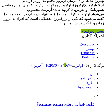
بهترین غذاها برای درمان آرتروز مجموعه: رژیم درمانی
استئوآرتریت(آرتروز)، آرتریت‌روماتویید، آرتریت عفونی، ورم مفاصل
پسوریاتیک و نقرس، ٥ گروه عمده آرتریت محسوب
می‌شوند.آرتریت (التهاب مفاصل) به التهاب دردناک در ناحیه مفاصل
گفته می‌شود که یکی از بزرگترین معضلاتی است که افراد به مرور
زمان و با گذشت سن با آن …
بیشتر بخوانید »
اشتراک گذاری
فیس بوک
توییتر
LinkedIn
Pinterest
برگه 5 از 63
« اولین
...
«
7
6
5
4
3
»
30
20
10
...
آخرین »
تازه
پرخواننده
نظرها
برچسب ها
علت خواب رفتن دست چیست؟