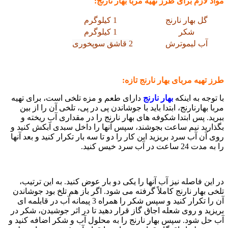
مواد لازم برای طرز تهیه مربا بهار نارنج:
گل بهار نارنج
1 کیلوگرم
شکر
1 کیلوگرم
آب ‌لیموترش
2 قاشق سوپخوری
طرز تهیه مربای بهار نارنج تازه:
با توجه به اینکه
بهار نارنج
دارای طعم و مزه تلخی است، برای تهیه
مربا بهارنارنج، ابتدا باید با جوشاندن پی در‌ پی، تلخی آن را از بین
ببرید. پس ابتدا شکوفه های بهار نارنج را در مقداری آب ریخته و
بگذارید نیم ساعت بجوشند، سپس آنها را داخل سبدی آبکش کنید و
روی آن آب سرد بریزید این کار را دو تا سه بار تکرار کنید و بعد آنها
را به ‌مدت 24 ساعت در آب سرد خیس کنید.
در این فاصله نیز آب آنها را یکی دو بار عوض کنید. به این ترتیب،
تلخی بهار نارنج کاملاً گرفته می ‌شود. اگر باز هم تلخ بود جوشاندن
آن را تکرار کنید و سپس شکر را همراه 3 پیمانه آب در قابلمه ای
بریزید و روی شعله اجاق گاز قرار دهید تا در اثر جوشیدن، شکر در
آب حل شود. سپس بهار نارنج را به محلول آب و شکر اضافه کنید و