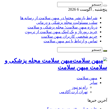
پنج‌شنبه , آگوست 6 2026
شرایط بازنشر محتوا در میهن سلامت از رسانه ها
سلب مسئولیت مجله پزشکی و درمانی
درباره میهن سلامت؛ مجله پزشکی و سلامت
خرید رپورتاژ و بک لینک میهن سلامت از تریبون
حریم شخصی کاربران میهن سلامت
تماس و ارتباط با تیم میهن سلامت
میهن سلامت مجله پزشکی و
سلامت میهن سلامت
میهن سلامت
سایر
راه نو نیوز
تهران آرت آکادمی
آخرین خبرها
علت خواب رفتن دست چیست؟