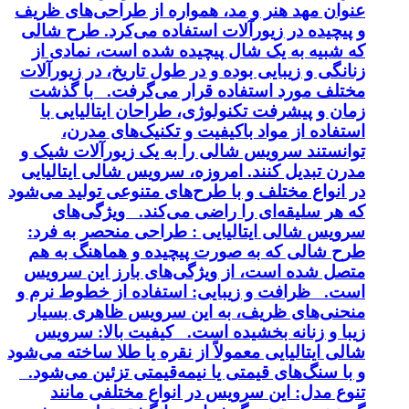
عنوان مهد هنر و مد، همواره از طراحی‌های ظریف
و پیچیده در زیورآلات استفاده می‌کرد. طرح شالی
که شبیه به یک شال پیچیده شده است، نمادی از
زنانگی و زیبایی بوده و در طول تاریخ، در زیورآلات
مختلف مورد استفاده قرار می‌گرفت. با گذشت
زمان و پیشرفت تکنولوژی، طراحان ایتالیایی با
استفاده از مواد باکیفیت و تکنیک‌های مدرن،
توانستند سرویس شالی را به یک زیورآلات شیک و
مدرن تبدیل کنند. امروزه، سرویس شالی ایتالیایی
در انواع مختلف و با طرح‌های متنوعی تولید می‌شود
که هر سلیقه‌ای را راضی می‌کند. ویژگی‌های
سرویس شالی ایتالیایی : طراحی منحصر به فرد:
طرح شالی که به صورت پیچیده و هماهنگ به هم
متصل شده است، از ویژگی‌های بارز این سرویس
است. ظرافت و زیبایی: استفاده از خطوط نرم و
منحنی‌های ظریف، به این سرویس ظاهری بسیار
زیبا و زنانه بخشیده است. کیفیت بالا: سرویس
شالی ایتالیایی معمولاً از نقره یا طلا ساخته می‌شود
و با سنگ‌های قیمتی یا نیمه‌قیمتی تزئین می‌شود.
تنوع مدل: این سرویس در انواع مختلفی مانند