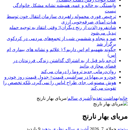
وابستگی به خاله و عمه، همیشه نشانه مشکل خانوادگی
نیست
ترخیص فوری محموله راهبردی سازمان انتقال خون توسط
هیأت امنای صرفه‌جویی ارزی
شادنفرود (لذت از رنج دیگران)؛ وقتی انتقاد به توجیه حمله
تبدیل می‌شود
صد و پنجاه‌ و ششمین شب از تجمع‌های مردمی در کردکوی
برگزار شد
چگونه بفهمیم ام اس داریم؟ ( علائم و نشانه های بیماری ام
اس)
آن‌چه باید قبل از به اشتراک گذاشتن زندگی فرزندتان در
فضای مجازی بدانید
روان‌درمانی جدید تروما را درمان می‌کند
خودرو بی‌مهابا در سراشیبی قیمت+ جدول قیمت روز خودرو
هوش مصنوعی جای طراح لباس را نمی‌گیرد، بلکه تخصص را
تقویت می‌کند
خانه
/
بهداشت تغذیه
/
آشپزی سالم
/
مربای بهار نارنج
مربای بهار نارنج
بیتوته
جولای 7, 2026
آشپزی سالم
نظری بدهید
9 بازدید