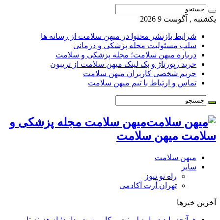
یکشنبه , آگوست 9 2026
شرایط بازنشر محتوا در میهن سلامت از رسانه ها
سلب مسئولیت مجله پزشکی و درمانی
درباره میهن سلامت؛ مجله پزشکی و سلامت
خرید رپورتاژ و بک لینک میهن سلامت از تریبون
حریم شخصی کاربران میهن سلامت
تماس و ارتباط با تیم میهن سلامت
میهن سلامت مجله پزشکی و
سلامت میهن سلامت
میهن سلامت
سایر
راه نو نیوز
تهران آرت آکادمی
آخرین خبرها
هرآنچه باید درباره لمینت و کامپوزیت بدانید؛ از هزینه تا