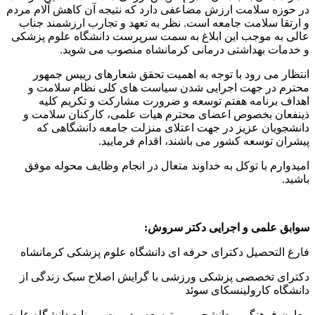
در حوزه سلامت ارزش مضاعفی دارد که نتیجه آن کاهش آلام مردم
و ارتقا سلامت جامعه است. نظر به تعهد و تجارب ارزشمند جناب
عالی به موجب این ابلاغ به سمت سرپرست دانشگاه علوم پزشکی
و خدمات بهداشتی درمانی کرمانشاه منصوب می شوید.
انتظار می رود با توجه به اهمیت تحقق شعارهای رییس جمهور
محترم در جهت اجرایی شدن سیاست های کلی نظام سلامت و
اهداف برنامه هفتم توسعه و ضرورت مشارکت و تکریم کلیه
ذینفعان بخصوص اعضای محترم هیات علمی، کارکنان سلامت و
دانشجویان عزیز در جهت اعتلای منزلت جامعه دانشگاهی که
پیشران توسعه کشور می باشند، اقدام فرمایید.
امیدوارم با توکل به خداوند متعال در انجام وظایف محوله موفق
باشید.
سوابق علمی و اجرایی دکتر سروش:
فارغ التحصیل دکترای حرفه ای دانشگاه علوم پزشکی کرمانشاه
دکترای تخصصی پزشکی ورزشی با گرایش اصلاح سبک زندگی از
دانشگاه کارولینسکای سوئد
معاون فرهنگی و دانشجویی و توسعه مدیریت و منابع دانشگاه علوم