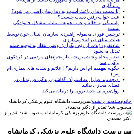
ماندگاری
آیا لمینت دندان باعث آسیب به دندان‌های اصلی می‌شود؟
علت خواب رفتن دست چیست؟
وابستگی به خاله و عمه، همیشه نشانه مشکل خانوادگی
نیست
ترخیص فوری محموله راهبردی سازمان انتقال خون توسط
هیأت امنای صرفه‌جویی ارزی
شادنفرود (لذت از رنج دیگران)؛ وقتی انتقاد به توجیه حمله
تبدیل می‌شود
صد و پنجاه‌ و ششمین شب از تجمع‌های مردمی در کردکوی
برگزار شد
چگونه بفهمیم ام اس داریم؟ ( علائم و نشانه های بیماری ام
اس)
آن‌چه باید قبل از به اشتراک گذاشتن زندگی فرزندتان در
فضای مجازی بدانید
روان‌درمانی جدید تروما را درمان می‌کند
خانه
/
دسته‌بندی نشده
/
سرپرست دانشگاه علوم پزشکی کرمانشاه
منصوب شد/ تقدیر از دکتر محمدی
سرپرست دانشگاه علوم پزشکی کرمانشاه