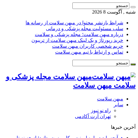
شنبه , آگوست 8 2026
شرایط بازنشر محتوا در میهن سلامت از رسانه ها
سلب مسئولیت مجله پزشکی و درمانی
درباره میهن سلامت؛ مجله پزشکی و سلامت
خرید رپورتاژ و بک لینک میهن سلامت از تریبون
حریم شخصی کاربران میهن سلامت
تماس و ارتباط با تیم میهن سلامت
میهن سلامت مجله پزشکی و
سلامت میهن سلامت
میهن سلامت
سایر
راه نو نیوز
تهران آرت آکادمی
آخرین خبرها
هرآنچه باید درباره لمینت و کامپوزیت بدانید؛ از هزینه تا