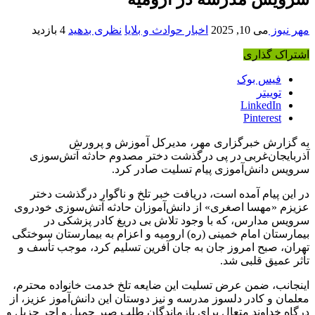
مهر نیوز
می 10, 2025
اخبار حوادث و بلایا
نظری بدهید
4 بازدید
اشتراک گذاری
فیس بوک
توییتر
LinkedIn
Pinterest
به گزارش خبرگزاری مهر، مدیرکل آموزش و پرورش
آذربایجان‌غربی در پی درگذشت دختر مصدوم حادثه آتش‌سوزی
سرویس دانش‌آموزی پیام تسلیت صادر کرد.
در این پیام آمده است، دریافت خبر تلخ و ناگوار درگذشت دختر
عزیزم «مهسا اصغری» از دانش‌آموزان حادثه آتش‌سوزی خودروی
سرویس مدارس، که با وجود تلاش بی دریغ کادر پزشکی در
بیمارستان امام خمینی (ره) ارومیه و اعزام به بیمارستان سوختگی
تهران، صبح امروز جان به جان آفرین تسلیم کرد، موجب تأسف و
تأثر عمیق قلبی شد.
اینجانب، ضمن عرض تسلیت این ضایعه تلخ خدمت خانواده محترم،
معلمان و کادر دلسوز مدرسه و نیز دوستان این دانش‌آموز عزیز، از
درگاه خداوند متعال برای بازماندگان طلب صبر جمیل و اجر
جزیل
و