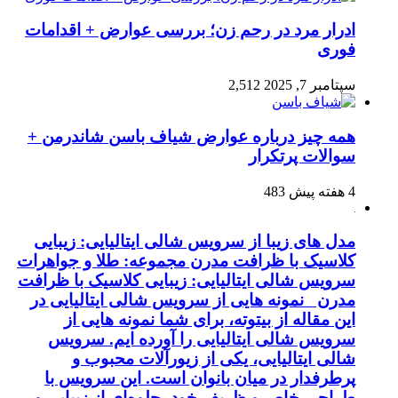
ادرار مرد در رحم زن؛ بررسی عوارض + اقدامات
فوری
سپتامبر 7, 2025
2,512
همه چیز درباره عوارض شیاف باسن شاندرمن +
سوالات پرتکرار
4 هفته پیش
483
مدل های زیبا از سرویس شالی ایتالیایی: زیبایی
کلاسیک با ظرافت مدرن مجموعه: طلا و جواهرات
سرویس شالی ایتالیایی: زیبایی کلاسیک با ظرافت
مدرن نمونه هایی از سرویس شالی ایتالیایی در
این مقاله از بیتوته، برای شما نمونه هایی از
سرویس شالی ایتالیایی را آورده ایم. سرویس
شالی ایتالیایی، یکی از زیورآلات محبوب و
پرطرفدار در میان بانوان است. این سرویس با
طراحی خاص و ظریف خود، جلوه‌ای از زیبایی و