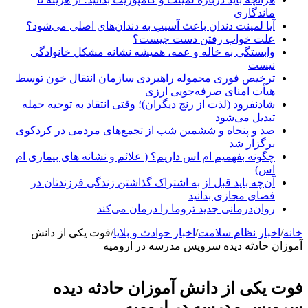
ماندگاری
آیا لمینت دندان باعث آسیب به دندان‌های اصلی می‌شود؟
علت خواب رفتن دست چیست؟
وابستگی به خاله و عمه، همیشه نشانه مشکل خانوادگی
نیست
ترخیص فوری محموله راهبردی سازمان انتقال خون توسط
هیأت امنای صرفه‌جویی ارزی
شادنفرود (لذت از رنج دیگران)؛ وقتی انتقاد به توجیه حمله
تبدیل می‌شود
صد و پنجاه‌ و ششمین شب از تجمع‌های مردمی در کردکوی
برگزار شد
چگونه بفهمیم ام اس داریم؟ ( علائم و نشانه های بیماری ام
اس)
آن‌چه باید قبل از به اشتراک گذاشتن زندگی فرزندتان در
فضای مجازی بدانید
روان‌درمانی جدید تروما را درمان می‌کند
خانه
/
اخبار نظام سلامت
/
اخبار حوادث و بلایا
/
فوت یکی از دانش
آموزان حادثه دیده سرویس مدرسه در ارومیه
فوت یکی از دانش آموزان حادثه دیده
سرویس مدرسه در ارومیه