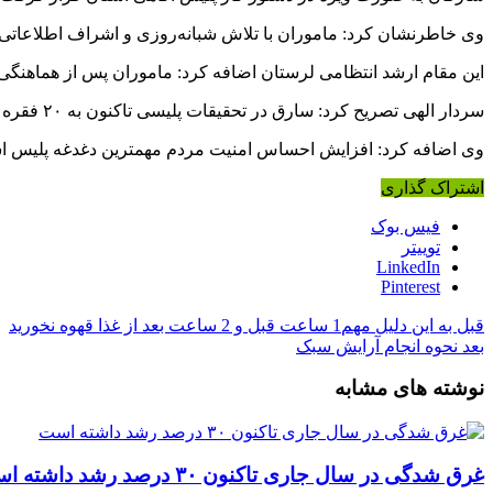
وی خاطرنشان کرد: ماموران با تلاش شبانه‌روزی و اشراف اطلاعاتی 
این مقام ارشد انتظامی لرستان اضافه کرد: ماموران پس از هماهنگی قضائی در یک عملیات غ
سردار الهی تصریح کرد: سارق در تحقیقات پلیسی تاکنون به ۲۰ فقره گوشی قاپی در سطح شهرستان خرم‌آباد اعتراف و همراه پرونده تحویل مراجع قضائی شد.
وی اضافه کرد: افزایش احساس امنیت مردم مهمترین دغدغه پلیس است و شهروندان 
اشتراک گذاری
فیس بوک
توییتر
LinkedIn
Pinterest
قبل
به این دلیل مهم1 ساعت قبل و 2 ساعت بعد از غذا قهوه نخورید
بعد
نحوه انجام آرایش سبک
نوشته های مشابه
غرق شدگی در سال جاری تاکنون ۳۰ درصد رشد داشته است