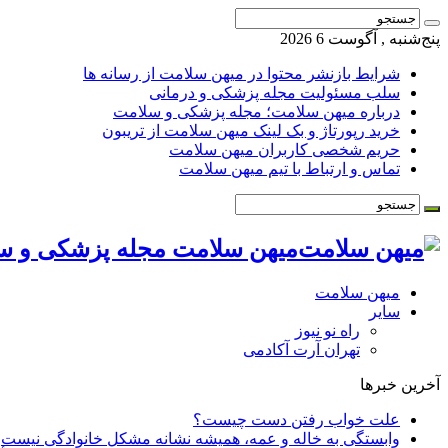
پنج‌شنبه , آگوست 6 2026
شرایط بازنشر محتوا در میهن سلامت از رسانه ها
سلب مسئولیت مجله پزشکی و درمانی
درباره میهن سلامت؛ مجله پزشکی و سلامت
خرید رپورتاژ و بک لینک میهن سلامت از تریبون
حریم شخصی کاربران میهن سلامت
تماس و ارتباط با تیم میهن سلامت
میهن سلامت مجله پزشکی و س
میهن سلامت
سایر
راه نو نیوز
تهران آرت آکادمی
آخرین خبرها
علت خواب رفتن دست چیست؟
وابستگی به خاله و عمه، همیشه نشانه مشکل خانوادگی نیست