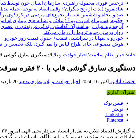
ترخیص فوری محموله راهبردی سازمان انتقال خون توسط هیأ
شادنفرود (لذت از رنج دیگران)؛ وقتی انتقاد به توجیه حمله تبدی
صد و پنجاه‌ و ششمین شب از تجمع‌های مردمی در کردکوی برگ
چگونه بفهمیم ام اس داریم؟ ( علائم و نشانه های بیماری ام اس
آن‌چه باید قبل از به اشتراک گذاشتن زندگی فرزندتان در فضای 
روان‌درمانی جدید تروما را درمان می‌کند
خودرو بی‌مهابا در سراشیبی قیمت+ جدول قیمت روز خودرو
هوش مصنوعی جای طراح لباس را نمی‌گیرد، بلکه تخصص را تق
خانه
/
اخبار نظام سلامت
/
اخبار حوادث و بلایا
/
دستگیری سارق گوشی قاپ با ۲۰ فقره سرقت در
دستگیری سارق گوشی قاپ با ۲۰ فقره سرقت در خرم‌آباد
اقتصاد آنلاین
اکتبر 16, 2024
اخبار حوادث و بلایا
نظری بدهید
20 بازدید
اشتراک گذاری
فیس بوک
توییتر
LinkedIn
Pinterest
ب
سارقان به صورت ویژه در دستور کار پلیس آگاهی استان قرار گرفت.