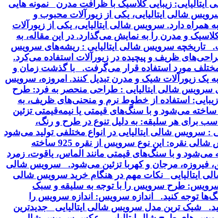
ایتالیایی: زیبایی کلاسیک با ظرافت مدرن نمونه هایی
 سرویس شالی ایتالیایی، یکی از زیورآلات محبوب و
 همراه دارد. سرویس شالی ایتالیایی، یکی از زیورآلات
سیک و مدرن را به نمایش می‌گذارد. در این مقاله، به
خت. تاریخچه سرویس شالی ایتالیایی : ریشه‌های سرویس
 طراحی‌های ظریف و پیچیده در زیورآلات استفاده می‌کرد.
ت مختلف مورد استفاده قرار می‌گرفت. با گذشت زمان و
 به یک زیورآلات شیک و مدرن تبدیل کنند. امروزه، سرویس
ای سرویس شالی ایتالیایی : طراحی منحصر به فرد: طرح
بایی: استفاده از خطوط نرم و منحنی‌های ظریف، به
ساخته می‌شود و با سنگ‌های قیمتی یا نیمه‌قیمتی تزئین
سب برای هر سلیقه: به دلیل تنوع در طرح و رنگ،
 سرویس شالی ایتالیایی در انواع مختلفی تولید می‌شود
که از نظر جنس، طرح و سنگ‌های تزئینی با هم تفاوت دارند. برخی از انواع رایج این سرویس عبارتند از: سرویس شالی نقره: این نوع سرویس از نقره 925 ساخته
ودیم آبکاری می‌شود. سرویس شالی طلا: این سرویس از طلای 18 یا 24 عیار ساخته می‌شود و با سنگ‌های قیمتی مانند الماس، یاقوت، زمرد
ق، فیروزه، مرجان و کهربا تزئین می‌شود. سرویس شالی
شالی ایتالیایی نکات مهم در هنگام خرید سرویس شالی
سرویس: طرح سرویس را با توجه به سلیقه و سبک
گ‌ها توجه کنید. اندازه سرویس: اندازه سرویس را
نید. شیک ترین مدل سرویس شالی ایتالیایی جدیدترین
 سرویس های طرح شال ایتالیایی عکس سرویس شالی