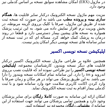
در ماژول (ERX) امکان مشاهده سوابق نسخه بر اساس کدملی نیز
وجود دارد.
مزیت مهم ماژول نسخه الکترونیک درکنار سایر قابلیت ها،
همگام
سازی بیمه و پرونده مطب
می باشد به این صورت که نسخه ثبت
شده از طریق این ماژول، صرفا با کلیک برروی گزینه مربوطه، در
بخش ویزیت نرم افزار نمایش داده می شود. به این ترتیب پزشک
همواره به نسخه های پیشین بیمار دسترسی دارد و قطعا در روند
درمان به پزشک کمک خواهد کرد. مساله ای که در ثبت نسخه از
سایر سامانه های نسخه نویسی دیگر امکان پذیر نیست.
اپلیکیشن نسخه نویسی اکسیر
همچنین علاوه بر طراحی ماژول نسخه الکترونیک اکسیر درکنار
قابلیت های دیگر نسخه ویندوز، کارشناسان مجموعه،
اپلیکیشن
نسخه نویسی اکسیر
را نیز طراحی نموده اند که قابلیت نصب برروی
اندروید و ios را دارد. این سامانه تمام امکانات نسخه ویندوز را دارا
می باشد. به این طریق پزشک می تواند در هر مکان و زمان صرفا با
وارد کردن اکانت کاربری سلامت خود وارد سامانه شود و با ثبت
کدملی بیمار اقدام به ثبت نسخه الکترونیک نماید.
امکان ارائه این سامانه به صورت
کاملا رایگان
برای سایر پزشکان
وجود دارد و همچنین تمامی پزشکان می توانند جهت استفاده از این
سامانه از
پشتیبانی رایگان
مجموعه نیز استفاده کنند.