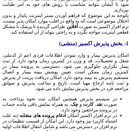
شود تا ایشان بتوانند متناسب با روش های خود به امر طبابت
بپردازند.
باتوجه به این موضوع که فراهم آوردن بستر اینترنت پایدار و بدون
اختلال موضوعی است که به واقع در اغلب موارد امکان پذیر نیست،
نرم افزار اکسیر به صورت
آفلاین
طراحی گردیده تا پزشک با مشکل
قطعی اینترنت مواجه نگردد و به راحتی بتواند از آن استفاده کند.
1- بخش پذیرش اکسیر (منشی)
امکان پذیرش بیمار و وارد نمودن اطلاعات فردی اعم از کدملی،
شغل و تحصیلات، قد و وزن در کمترین زمان وجود دارد. از ثبت
بیمار تکراری جلوگیری می شود. دسترسی به پرونده بیمار در
کمترین زمان ممکن است. تعیین پوشش بیمه بیمار و اتصال
مستقیم پذیرش به بیمه وجود دارد. امکان دریافت پرینت از پذیرش
و ثبت نامه ارجاع مهیا است. تاریخ و ساعت پذیرش و سوابق
مراجعه فرد در بخش پذیرش نمایش داده می شود.
در سیستم پذیرش همچنین امکان ثبت نحوه پرداخت به
صورت
نقد
،
کارت
و
چک
، به همراه نمایش باقی مانده حساب
در پرونده مراجعین وجود دارد.
در نرم افزار اکسیر امکان
ادغام پرونده های مشابه
(به علت
اشتباه کاربر) نیز وجود دارد. این امکان از قسمت تنظیمات در
نرم افزار در دسترس می باشد و شامل انتقال اطلاعات اولیه