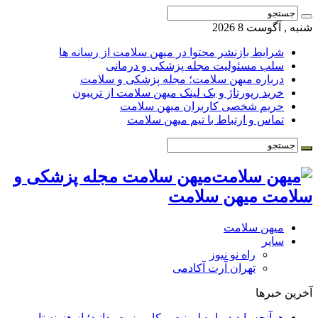
شنبه , آگوست 8 2026
شرایط بازنشر محتوا در میهن سلامت از رسانه ها
سلب مسئولیت مجله پزشکی و درمانی
درباره میهن سلامت؛ مجله پزشکی و سلامت
خرید رپورتاژ و بک لینک میهن سلامت از تریبون
حریم شخصی کاربران میهن سلامت
تماس و ارتباط با تیم میهن سلامت
میهن سلامت مجله پزشکی و
سلامت میهن سلامت
میهن سلامت
سایر
راه نو نیوز
تهران آرت آکادمی
آخرین خبرها
هرآنچه باید درباره لمینت و کامپوزیت بدانید؛ از هزینه تا