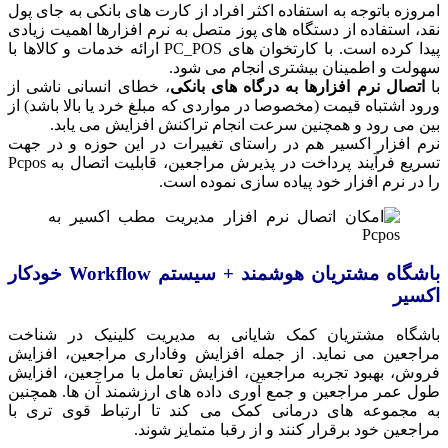
امروزه باتوجه به استفاده اکثر افراد از کارت ‌های بانکی به جای پول
نقد، استفاده از دستگاه های پوز متصل به نرم افزارها اهمیت زیادی
پیدا کرده است. با کارتخوان‌ های PC_POS ارائه خدمات و کالاها با
سهولت و اطمینان بیشتری انجام می‌ شود.
با
اتصال نرم افزارها به درگاه های بانکی
، خطای انسانی ناشی از
ورود اشتباه قیمت (مخصوصا در مواردی‌ که مبلغ خرد يا بالا باشد) از
بین می‌ رود و همچنین سرعت انجام تراکنش افزایش می‌ یابد.
نرم افزار اکسیر هم در راستای تغییرات در این حوزه و در جهت
تسریع فرآیند پرداخت در پذیرش مراجعین، قابلیت اتصال به Pcpos
را در نرم افزار خود پیاده سازی نموده است.
باشگاه مشتریان هوشمند + سیستم
Workflow
خودکار
اکسیر
باشگاه مشتریان کمک شایانی به مدیریت کلینیک در شناخت
مراجعین می نماید. از جمله افزایش وفاداری مراجعین، افزایش
فروش، بهبود تجربه مراجعین، افزایش تعامل با مراجعین، افزایش
طول عمر مراجعین و جمع آوری داده های ارزشمند آن ها. همچنین
به مجموعه های درمانی کمک می کند تا ارتباط قوی تری با
مراجعین خود برقرار کنند و از رقبا متمایز شوند.