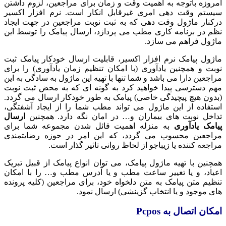
امروزه باتوجه به اهمیت وقت و زمان برای مراجعین، لزوم داشتن
سیستم وقت دهی امری غیرقابل انکار است. نرم افزار اکسیر
درکنار ماژول وقت دهی که به ثبت نوبت مراجعین در جهت ایجاد
نظم در برنامه کاری مطب می پردازد، ارسال پیامک را توسط این
ماژول فراهم می سازد.
ماژول پیامک نرم افزار اکسیر، قابلیت ارسال خودکار پیامک ثبت
نوبت و همچنین یادآوری (با امکان تنظیم زمان یادآوری) را برای
مراجعین دارا می باشد و شما تنها با تهیه این ماژول به سادگی به این
مهم دسترسی پیدا خواهید کرد به گونه ای که به محض ثبت نوبت
(بدون هیچ پیچیدگی خاصی) پیامک به طور خودکار ارسال می گردد.
استفاده از این ماژول می تواند مطب شما را از ایجاد آشفتگی،
تداخل نوبت های بیماران و… در امان نگه دارد. همچنین
ارسال
پیامک یادآوری
به منزله اهمیت قائل شدن مجموعه شما برای
مراجعین محسوب می گردد، که این امر در حوزه رضایتمندی
مراجعه کننده یا زیباجو از لحاظ روانی تاثیر گذار است.
همچنین با تهیه ماژول پیامک، می توان انواع پیامک از قبیل تبریک
اعیاد، و یا تغییر ساعت مطب و یا آدرس مطب و… را با امکان
تنظیم متن پیامک به متن دلخواه خود، برای مراجعین (کلیه پرونده
های موجود و یا انتخاب گزینشی) ارسال نمود.
امکان اتصال به
Pcpos