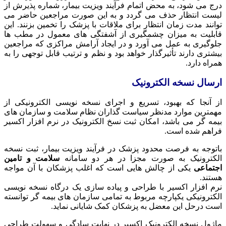
درج می‌ شود، به محض اتمام فرآیند ویزیت بیمار، شماره پذیرش از
لیست انتظار حذف می‌ گردد و به این صورت مراجعین حاضر می‌
توانند مدت زمان انتظار برای ملاقات با پزشک را تخمین بزنند. این
قابلیت به میزان چشمگیری از آشفتگی‌ های معمول در مطب‌ ها
جلوگیری به عمل می‌ آورد و در ایجاد آرامش مراکزی که مراجعین
بیشتری دارند تأثیرگذار خواهد بود و نظم و ترتیب قابل توجهی را به
همراه دارد.
ارسال نسخه الکترونیک
از آنجا که بهبود، تسریع و اجرای نسخه نویسی الکترونیکی از
مهمترین موارد مدنظر سیاست گذاران نظام سلامت و سازمان های
بیمه گر می باشد، امکان ثبت نسخ الکترونیک در نرم افزار اکسیر
فراهم شده است.
باتوجه به فرصت محدود پزشک در فرآیند ویزیت بیمار، ثبت نسخه
الکترونیک به صورت مجزا در هر دو سامانه
سلامت و تامین
اجتماعی
یکی از چالش هایی است که اغلب پزشکان با آن مواجه
هستند.
نرم افزار اکسیر با طراحی و پیاده سازی یک درگاه نسخه نویسی
الکترونیکی یکپارچه مربوط به تمامی سازمان های بیمه گر توانسته
است درحل این معضل به پزشکان کمک شایانی نماید.
ماژول نسخه الکترونیک اکسیر در نهایت سادگی و سهولت طراحی