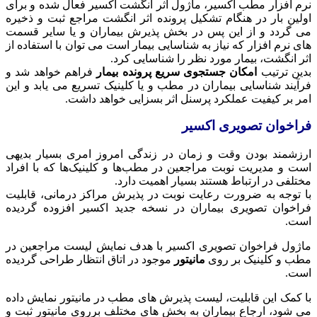
نرم افزار مطب اکسیر، ماژول اثر انگشت اکسیر فعال شده و برای
اولین بار در هنگام تشکیل پرونده اثر انگشت مراجع ثبت و ذخیره
می گردد و از این پس در بخش پذیرش بیماران و یا سایر قسمت
های نرم افزار که نیاز به شناسایی بیمار است می توان با استفاده از
اثر انگشت، بیمار مورد نظر را شناسایی کرد.
بدین ترتیب
امکان جستجوی سریع پرونده بیمار
فراهم خواهد شد و
فرآیند شناسایی بیماران در مطب و یا کلینیک تسریع می یابد و این
امر بر کیفیت عملکرد پرسنل اثر بسزایی خواهد داشت.
فراخوان تصویری اکسیر
ارزشمند بودن وقت و زمان در زندگی امروز امری بسیار بدیهی
است و مدیریت نوبت مراجعین در مطب‌ها و کلینیک‌ها که با افراد
مختلفی در ارتباط هستند بسیار اهمیت دارد.
با توجه به ضرورت رعایت نوبت در پذیرش مراکز درمانی، قابلیت
فراخوان تصویری بیماران در نسخه جدید اکسیر افزوده گردیده
است.
ماژول فراخوان تصویری اکسیر با هدف نمایش لیست مراجعین در
مطب و کلینیک بر روی‌
مانیتور
موجود در اتاق انتظار طراحی گردیده
است.
با کمک این قابلیت، لیست پذیرش‌ های مطب در‌ مانیتور نمایش داده
می‌ شود، ارجاع بیماران به بخش‌ های مختلف برروی‌ مانیتور ثبت و