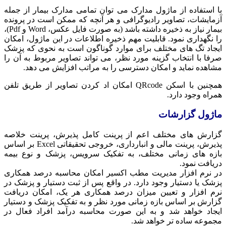
با استفاده از ماژول مدارک می توان تمامی مدارک بیمار از جمله
آزمایشات، تصاویر رادیوگرافی و هر آنچه که ممکن است در پرونده
بیمار نیاز به ذخیره داشته باشد (به صورت فایل عکس، Word و Pdf)،
را نگهداری نمود. قابلیت مهم ذخیره اطلاعات در این ماژول، امکان
ایجاد تگ های مختلف برای موارد گوناگون است به نحوی که پزشک
صرفا با انتخاب گزینه مورد نظر، می تواند تصاویر مربوط به آن را
مشاهده نماید و امکان دسترسی را به مراتب افزایش می دهد.
همچنین با اسکن QRcode امکان اد کردن تصاویر از طریق تلفن
همراه وجود دارد.
ماژول گزارشات
گزارش های مختلف اعم از پرینت کامل پذیرش، پرینت خلاصه
پذیرش، پرینت مالی و انبارداری، خروجی تحقیقاتی Excel بر اساس
بازه های زمانی مختلف، به تفکیک سرویس، پزشک و نوع بیمه
دریافت نمود.
در نرم افزار مدیریت مطب اکسیر امکان محاسبه درصد همکاری
پزشک یا دستیار وجود دارد. در واقع پس از ثبت دستیار و پزشک در
نرم افزار و تعیین میزان درصد همکاری هر یک، امکان دریافت
گزارش بر اساس بازه زمانی مورد نظر و به تفکیک پزشک و دستیار
ایجاد خواهد شد و به این صورت محاسبه درآمد افراد فعال در
مجموعه ساده تر خواهد شد.