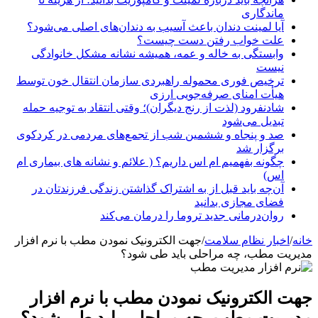
ماندگاری
آیا لمینت دندان باعث آسیب به دندان‌های اصلی می‌شود؟
علت خواب رفتن دست چیست؟
وابستگی به خاله و عمه، همیشه نشانه مشکل خانوادگی
نیست
ترخیص فوری محموله راهبردی سازمان انتقال خون توسط
هیأت امنای صرفه‌جویی ارزی
شادنفرود (لذت از رنج دیگران)؛ وقتی انتقاد به توجیه حمله
تبدیل می‌شود
صد و پنجاه‌ و ششمین شب از تجمع‌های مردمی در کردکوی
برگزار شد
چگونه بفهمیم ام اس داریم؟ ( علائم و نشانه های بیماری ام
اس)
آن‌چه باید قبل از به اشتراک گذاشتن زندگی فرزندتان در
فضای مجازی بدانید
روان‌درمانی جدید تروما را درمان می‌کند
خانه
/
اخبار نظام سلامت
/
جهت الکترونیک نمودن مطب با نرم افزار
مدیریت مطب، چه مراحلی باید طی شود؟
جهت الکترونیک نمودن مطب با نرم افزار
مدیریت مطب، چه مراحلی باید طی شود؟