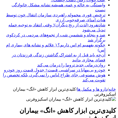
وابستگی به خاله و عمه، همیشه نشانه مشکل خانوادگی
نیست
ترخیص فوری محموله راهبردی سازمان انتقال خون توسط
هیأت امنای صرفه‌جویی ارزی
شادنفرود (لذت از رنج دیگران)؛ وقتی انتقاد به توجیه حمله
تبدیل می‌شود
صد و پنجاه‌ و ششمین شب از تجمع‌های مردمی در کردکوی
برگزار شد
چگونه بفهمیم ام اس داریم؟ ( علائم و نشانه های بیماری ام
اس)
آن‌چه باید قبل از به اشتراک گذاشتن زندگی فرزندتان در
فضای مجازی بدانید
روان‌درمانی جدید تروما را درمان می‌کند
خودرو بی‌مهابا در سراشیبی قیمت+ جدول قیمت روز خودرو
هوش مصنوعی جای طراح لباس را نمی‌گیرد، بلکه تخصص را
تقویت می‌کند
خانه
/
دارو ها و مکمل ها
/
کلیدی‌ترین ابزار کاهش «انگ» بیماران
اسکیزوفرنی
کلیدی‌ترین ابزار کاهش «انگ» بیماران
اسکیزوفرنی