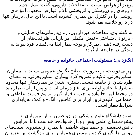
پرهیز از هراس نسبت به مداخلات دارویی، گفت: نسل جدید
داروهای روان‌پزشکی با اثربخشی بالا و عوارض محدود، افق‌های
روشنی را در کنترل این بیماری گشوده است. با این حال، درمان تنها
در دارو خلاصه نمی‌شود.
به گفته وی، مداخلات غیردارویی، روان‌درمانی‌های حمایتی و
«بازتوانی شناختی» نقش مکملی در بازیابی ظرفیت‌های از
دست‌رفته ذهنی، تمرکز و توجه بیمار ایفا می‌کنند تا فرد بتواند به
زندگی در جامعه بازگردد.
انگ‌زدایی؛ مسئولیت اجتماعی خانواده و جامعه
تهرانی‌دوست، بر ضرورت اصلاح نگرش عمومی نسبت به بیماران
اسکیزوفرنی، تاکید و تصریح کرد: بیماری اسکیزوفرنی، به معنای
طرد شدن از جامعه نیست. بستری شدن در بیمارستان تنها محدود
به شرایط حاد و اولیه برای آغاز درمان است و پس از آن، بیمار باید
در محیط امن خانواده و اجتماع قرار گیرد. تداوم حمایت عاطفی و
اجتماعی، کلیدی‌ترین ابزار برای کاهش «انگ» و کمک به پایداری
شرایط بیمار است.
استاد دانشگاه علوم پزشکی تهران، ضمن ابراز امیدواری به
پیشرفت‌های علمیِ پیشِ رو، از خانواده‌ها خواست تا با افزایش
دانش تخصصی و حفظ پیوند عاطفی با بیمار، از پیشروی آسیب‌های
روانی جلوگیری کرده و مسیری هموارتر برای بازگشت این عزیزان