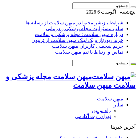
پنج‌شنبه , آگوست 6 2026
شرایط بازنشر محتوا در میهن سلامت از رسانه ها
سلب مسئولیت مجله پزشکی و درمانی
درباره میهن سلامت؛ مجله پزشکی و سلامت
خرید رپورتاژ و بک لینک میهن سلامت از تریبون
حریم شخصی کاربران میهن سلامت
تماس و ارتباط با تیم میهن سلامت
میهن سلامت مجله پزشکی و
سلامت میهن سلامت
میهن سلامت
سایر
راه نو نیوز
تهران آرت آکادمی
آخرین خبرها
علت خواب رفتن دست چیست؟