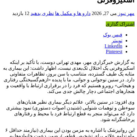
مهر نیوز
می 27, 2026
دارو ها و مکمل ها
نظری بدهید
12 بازدید
اشتراک گذاری
فیس بوک
توییتر
LinkedIn
Pinterest
به گزارش خبرگزاری مهر، مهدی تهرانی دوست، با تأکید بر اینکه
اسکیزوفرنی یک اختلال تک‌بعدی نیست، اظهار داشت: این بیماری به
مثابه یک طیف گسترده، متناسب با سن بروز، تظاهرات متفاوتی
دارد. در سنین نوجوانی و جوانی، ما با پدیده «ازهم‌گسیختگی رفتاری
و هیجانی» روبرو هستیم که فرد را در برقراری ارتباط با واقعیت و
هنجارهای اجتماعی دچار چالش جدی می‌کند.
وی افزود: در سنین بالاتر، علائم دیگر بیماری نظیر هذیان‌های
سوء‌ظن و توهمات شنوایی (شنیدن اصوات دستوری) نمود بیشتری
دارد که می‌تواند منجر به قطع ارتباط فرد با محیط و رفتارهای
پرخاشگرانه شود.
این روانپزشک با اشاره به مزمن بودن این بیماری (نیازمند حداقل ۶
ماه تداوم علائم برای تشخیص قطعی)، ضمن دعوت خانواده‌ها به