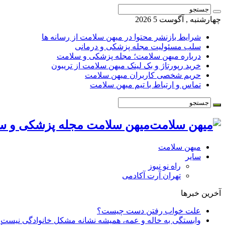
چهارشنبه , آگوست 5 2026
شرایط بازنشر محتوا در میهن سلامت از رسانه ها
سلب مسئولیت مجله پزشکی و درمانی
درباره میهن سلامت؛ مجله پزشکی و سلامت
خرید رپورتاژ و بک لینک میهن سلامت از تریبون
حریم شخصی کاربران میهن سلامت
تماس و ارتباط با تیم میهن سلامت
میهن سلامت مجله پزشکی و س
میهن سلامت
سایر
راه نو نیوز
تهران آرت آکادمی
آخرین خبرها
علت خواب رفتن دست چیست؟
وابستگی به خاله و عمه، همیشه نشانه مشکل خانوادگی نیست