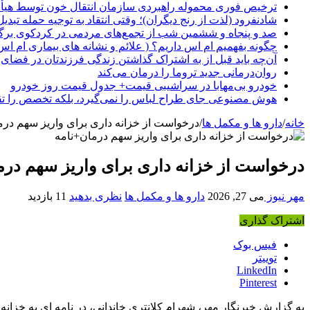
ترخیص فوری محموله راهبردی سازمان انتقال خون توسط هیأ
شادنفرود (لذت از رنج دیگران)؛ وقتی انتقاد به توجیه حمله تبدی
صد و پنجاه‌ و ششمین شب از تجمع‌های مردمی در کردکوی برگ
چگونه بفهمیم ام اس داریم؟ ( علائم و نشانه های بیماری ام اس
آن‌چه باید قبل از به اشتراک گذاشتن زندگی فرزندتان در فضای 
روان‌درمانی جدید تروما را درمان می‌کند
خودرو بی‌مهابا در سراشیبی قیمت+ جدول قیمت روز خودرو
هوش مصنوعی جای طراح لباس را نمی‌گیرد، بلکه تخصص را تق
خانه
/
دارو ها و مکمل ها
/
درخواست از خزانه داری برای واریز سهم درم
درخواست از خزانه داری برای واریز سهم درم
مهر نیوز
می 27, 2026
دارو ها و مکمل ها
نظری بدهید
11 بازدید
اشتراک گذاری
فیس بوک
توییتر
LinkedIn
Pinterest