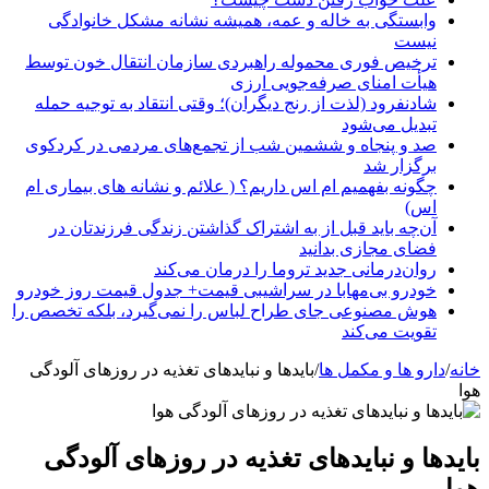
وابستگی به خاله و عمه، همیشه نشانه مشکل خانوادگی
نیست
ترخیص فوری محموله راهبردی سازمان انتقال خون توسط
هیأت امنای صرفه‌جویی ارزی
شادنفرود (لذت از رنج دیگران)؛ وقتی انتقاد به توجیه حمله
تبدیل می‌شود
صد و پنجاه‌ و ششمین شب از تجمع‌های مردمی در کردکوی
برگزار شد
چگونه بفهمیم ام اس داریم؟ ( علائم و نشانه های بیماری ام
اس)
آن‌چه باید قبل از به اشتراک گذاشتن زندگی فرزندتان در
فضای مجازی بدانید
روان‌درمانی جدید تروما را درمان می‌کند
خودرو بی‌مهابا در سراشیبی قیمت+ جدول قیمت روز خودرو
هوش مصنوعی جای طراح لباس را نمی‌گیرد، بلکه تخصص را
تقویت می‌کند
خانه
/
دارو ها و مکمل ها
/
بایدها و نبایدهای تغذیه در روزهای آلودگی
هوا
بایدها و نبایدهای تغذیه در روزهای آلودگی
هوا