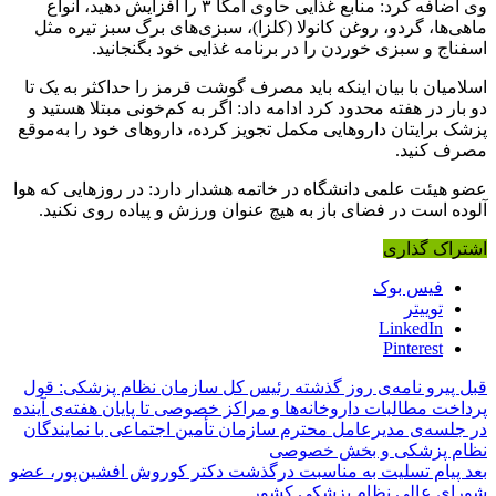
وی اضافه کرد: منابع غذایی حاوی امگا ۳ را افزایش دهید، انواع
ماهی‌ها، گردو، روغن کانولا (کلزا)، سبزی‌های برگ سبز تیره مثل
اسفناج و سبزی خوردن را در برنامه غذایی خود بگنجانید.
اسلامیان با بیان اینکه باید مصرف گوشت قرمز را حداکثر به یک تا
دو بار در هفته محدود کرد ادامه داد: اگر به کم‌خونی مبتلا هستید و
پزشک برایتان داروهایی مکمل تجویز کرده، داروهای خود را به‌موقع
مصرف کنید.
عضو هیئت علمی دانشگاه در خاتمه هشدار دارد: در روزهایی که هوا
آلوده است در فضای باز به هیچ عنوان ورزش و پیاده روی نکنید.
اشتراک گذاری
فیس بوک
توییتر
LinkedIn
Pinterest
قبل
پیرو نامه‌ی روز گذشته رئیس کل سازمان نظام پزشکی: قول
پرداخت مطالبات داروخانه‌ها و مراکز خصوصی تا پایان هفته‌ی آینده
در جلسه‌ی مدیرعامل محترم سازمان تأمین اجتماعی با نمایندگان
نظام پزشکی و بخش خصوصی
بعد
پیام تسلیت به مناسبت درگذشت دکتر کوروش افشین‌پور، عضو
شورای عالی نظام پزشکی کشور