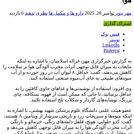
مهر نیوز
نوامبر 28, 2025
دارو ها و مکمل ها
نظری بدهید
6 بازدید
اشتراک گذاری
فیس بوک
توییتر
LinkedIn
Pinterest
به گزارش خبرگزاری مهر، غزاله اسلامیان، با اشاره به اینکه
مایعات به میزان قابل توجهی اثرات مخرب آلودگی هوا بر سلامت را
کاهش می‌دهند، گفت: حداقل ۸ لیوان آب در روز خورده و از آب
میوه‌های طبیعی به جای آب‌میوه صنعتی استفاده کنید.
وی افزود: استفاده از نوشیدنی‌ها و غذاهای حاوی کافئین را به
حداقل برسانید، تا جایی که ممکن است از قهوه، نسکافه، چای
پررنگ، نوشابه‌های گازدار و شکلات تلخ استفاده نکنید.
عضو هیئت علمی دانشگاه علوم پزشکی شهید بهشتی، با اشاره به
اینکه میوه‌ها و سبزیجات زرد و نارنجی سرشار از ویتامین A هستند،
گفت: کدو حلوایی، هویج، فلفل دلمه‌های رنگی، خرمالو و نارنگی
اثرات مخرب آلودگی هوا را به میزان قابل توجهی کاهش می‌دهد و
در مقابل از دریافت مواد غذایی شیرین صنعتی مثل انواع کیک،