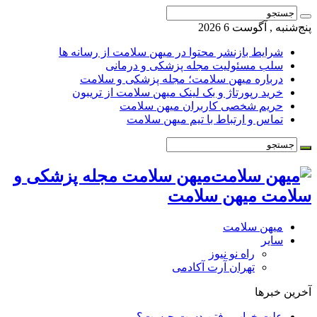
پنج‌شنبه , آگوست 6 2026
شرایط بازنشر محتوا در میهن سلامت از رسانه ها
سلب مسئولیت مجله پزشکی و درمانی
درباره میهن سلامت؛ مجله پزشکی و سلامت
خرید رپورتاژ و بک لینک میهن سلامت از تریبون
حریم شخصی کاربران میهن سلامت
تماس و ارتباط با تیم میهن سلامت
میهن سلامت مجله پزشکی و
سلامت میهن سلامت
میهن سلامت
سایر
راه نو نیوز
تهران آرت آکادمی
آخرین خبرها
علت خواب رفتن دست چیست؟