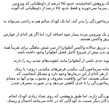
این متخصص بیماری‌های عفونی، با اشاره به اینکه افراد صد درصد سالم هم تسلیم ویروس‌های سرماخوردگی می‌شوند خاطرنشان کرد: در یک پژوهش انجام‌شده، حدود ۹۵ درصد از داوطلبانی که ویروس
سرماخوردگی در بینی‌شان وارد شد، به ویروس آلوده شدند، با این حال، تمام کسانی که به یک ویروس سرماخوردگی آلوده می‌شوند، در عمل سرما نمی‌خورند و فقط حدود ۷۵ درصد از داوطلبانی که آلوده
اخوردگی را بدتر کند، اما یک کودک سالم هم به راحتی می‌تواند به
ک ویروس مرده بیمار شود اضافه کرد: اما اگر هر کدام از عوارض
زریق واکسن هستند.
، تزریق سالانه واکسن آنفلوانزا از سن شش ماهگی برای تقریباً همهٔ
سازی بدن پیش از شروع کامل فصل آنفلوانزا وجود داشته باشد.
ویه جدی ناشی از آنفلوانزا مانند عفونت‌های شدید ریه را دارند.
زینک
از هر کدام از این درمان‌ها وجود دارد و مشکل اینجاست که
ها متکی هستند، اما این واقعیت معروف و محبوب بودن آنها به معنای
ء به سرماخوردگی را تا حدی کاهش می‌دهد و در صورت مصرف شدن
اخوردگی دارند، اما طبق پژوهشی که روی تعداد زیادی کودک انجام
کان دیگر نسبت به کودکانی که در خانه می‌مانند احتمال و ریسک