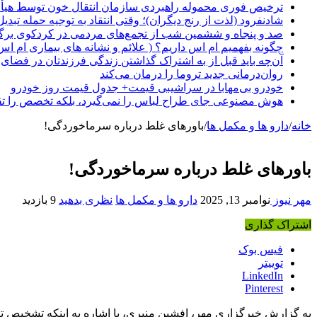
ترخیص فوری محموله راهبردی سازمان انتقال خون توسط هیأ
شادنفرود (لذت از رنج دیگران)؛ وقتی انتقاد به توجیه حمله تبدی
صد و پنجاه‌ و ششمین شب از تجمع‌های مردمی در کردکوی برگ
چگونه بفهمیم ام اس داریم؟ ( علائم و نشانه های بیماری ام اس
آن‌چه باید قبل از به اشتراک گذاشتن زندگی فرزندتان در فضای 
روان‌درمانی جدید تروما را درمان می‌کند
خودرو بی‌مهابا در سراشیبی قیمت+ جدول قیمت روز خودرو
هوش مصنوعی جای طراح لباس را نمی‌گیرد، بلکه تخصص را تق
خانه
/
دارو ها و مکمل ها
/
باورهای غلط درباره سرماخوردگی!
باورهای غلط درباره سرماخوردگی!
مهر نیوز
نوامبر 13, 2025
دارو ها و مکمل ها
نظری بدهید
9 بازدید
اشتراک گذاری
فیس بوک
توییتر
LinkedIn
Pinterest
به گزارش خبرگزاری مهر، افشین منیری، با اشاره به اینکه تشخیص تف