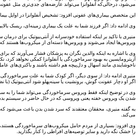
می‌شود، درحالی‌که آنفلوانزا می‌تواند عارضه‌های جدی‌تری مثل عفونت 
این متخصص بیماری‌های عفونی افزود: تشخیص آنفلوانزا در اوایل بیماری 
وی ادامه داد: اگر فرزند شما به علت یک بیماری زمینه‌ای، ریسک بالای
منیری با تاکید بر اینکه استفاده خودسرانه از آنتی‌بیوتیک برای درمان س
ویروس‌ها ایجاد می‌شوند و ویروس‌ها دسته‌ای از میکروب‌ها هستند که ه
وی با اشاره به اینکه والدین نگران به پزشکان فشار می‌آورند که برای
آزیترومایسین
به بهبود سرماخوردگی یا آنفلوانزا کمکی نخواهد کرد، نک
ناخوشایندی مانند اسهال و دل‌پیچه هم داشته باشند و باکتری‌های عامل
منیری ادامه داد: از سوی دیگر، اگر کودک شما به علت سرماخوردگی یا
اگر او دچار عفونت گوش، برونشیت یا سینه‌پهلو شود آنتی‌بیوتیک (با ن
وی در توضیح اینکه فقط ویروس سرماخوردگی می‌تواند شما را به سرما
شدن یک ویروس خفته یعنی ویروسی که در حال حاضر در سیستم بدن 
به گفته منیری، محققان معتقدند که سرد شدن بدن باعث می‌شود که رگ
می‌کند.
وی افزود: بسیاری از مردم حامل میکروب‌های سرماخوردگی هستند، اما
را خشک نگه دارید و سایر توصیه‌های افراطی را کنار بگذارید.