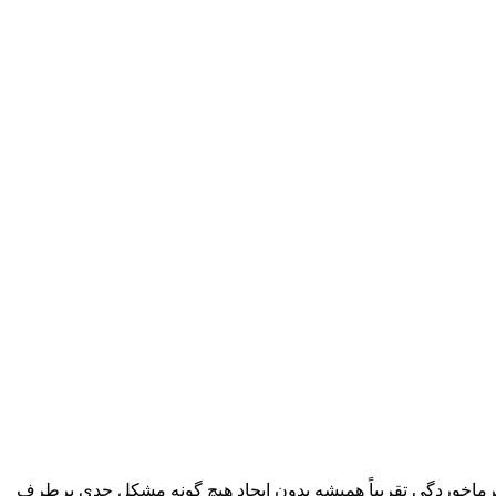
 سرماخوردگی تقریباً همیشه بدون ایجاد هیچ گونه مشکل جدی برطرف