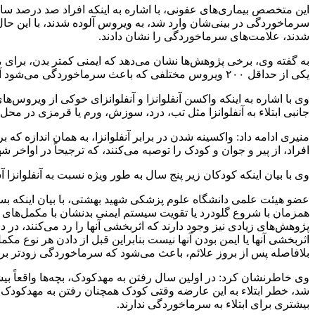
شدند، علامت‌های سرماخوردگی را نشان دادند.
به گفته وی، برخی پژوهش‌ها نشان می‌دهد که ایمنی کمتر بدن، برای م
یکی از حداقل ۲۰۰ ویروس مختلفی که باعث سرماخوردگی می‌شود آلوده شود.
وی با اشاره به اینکه واکسن آنفلوانزا و
آنفلوانزای
خوکی از ویروس‌های 
جانبی ابتلاء به آنفلوانزا مثل تب، درد، سوزش، ورم یا قرمزی در محل 
منیری ادامه داد: واکسینه شدن در برابر آنفلوانزا، به همان اندازه ک
افراد، از پیر و جوان و کودک را توصیه می‌کنند، که ترجیحاً در اواخر
وی با بیان اینکه کودکان زیر پنج سال به طور ویژه نسبت به آنفلوانزا آس
عضو هیئت علمی دانشگاه علوم پزشکی شهید بهشتی، با بیان اینکه بسیاری از افراد بر این باورند که خوردن م
همزمان با شروع گلودرد یا تقویت سیستم ایمنی بدنشان با مکمل‌های گی
پژوهش‌های زیادی نیز وجود دارند که اثربخشی آنها را رد می‌کنند، در د
اثربخشی آنها یا ایمن بودن آنها نیست بنابراین قبل از دادن هر نوع
بلافاصله پس از بروز علائم، باعث می‌شود که سرماخوردگی زودتر برطرف
وی خاطرنشان کرد: در اولین سال رفتن به مهدکودک، بچه‌ها واقعاً بیش
شد، خطر ابتلاء به این عارضه وقتی کودک همچنان رفتن به مهدکودک ر
بیشتری برای ابتلاء به سرماخوردگی ندارند.