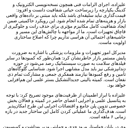
علیزاده، اجرای الزامات فنی همچون نسخه‌نویسی الکترونیک و
کدینگ یکپارچه را زیرساخت حیاتی شفافیت دانست و افزود:
قیمت‌گذاری نباید سلیقه‌ای باشد بلکه باید مبتنی بر داده‌های واقعی
بازار و هزینه‌های تمام‌ شده انجام شود. این رویکرد حاکمیتی ضمن
ایجاد شفافیت کامل مکانیزم مؤثری برای حذف رانت و جلوگیری از
قاچاق تجهیزات است. ما از مواجهه با چالش‌های این مسیر و
حاشیه‌های احتمالی آن هراسی نداریم چرا که اصلاح ساختاری
اولویت ماست.
مدیرکل امور تجهیزات و ملزومات پزشکی با اشاره به ضرورت
پایش مستمر بازار خاطرنشان کرد: همان‌طور که کمبودها در سایر
فیلدهای سلامت به صورت سیستماتیک رصد می‌شود در حوزه
دندانپزشکی نیز باید مدل مشابهی اجرا شود. شناسایی گلوگاه‌های
تأمین و رفع کمبودها نیازمند همفکری جمعی و مشارکت تمام ذی
نفعان است. کمیته بالینی جدیدالتشکیل بستر علمی این هم‌افزایی
خواهد بود.
علیزاده با ابراز اطمینان از ظرفیت‌های موجود تصریح کرد: با توجه
به پتانسیل علمی و اجرایی اعضای حاضر در کمیته و فعالان بخش
خصوصی تدوین پلن جامع و اقتضائات اجرایی این طرح امکان‌پذیر
است. هدف‌گذاری ما عملیاتی کردن کامل این ساختار جدید در بازه
زمانی ۶ ماهه است.
وی در پایان خواستار ورود جدی و حمایتی وزیر بهداشت و کمیسیون