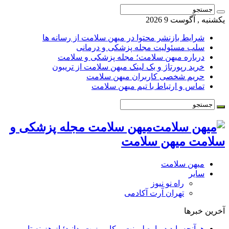
یکشنبه , آگوست 9 2026
شرایط بازنشر محتوا در میهن سلامت از رسانه ها
سلب مسئولیت مجله پزشکی و درمانی
درباره میهن سلامت؛ مجله پزشکی و سلامت
خرید رپورتاژ و بک لینک میهن سلامت از تریبون
حریم شخصی کاربران میهن سلامت
تماس و ارتباط با تیم میهن سلامت
میهن سلامت مجله پزشکی و
سلامت میهن سلامت
میهن سلامت
سایر
راه نو نیوز
تهران آرت آکادمی
آخرین خبرها
هرآنچه باید درباره لمینت و کامپوزیت بدانید؛ از هزینه تا