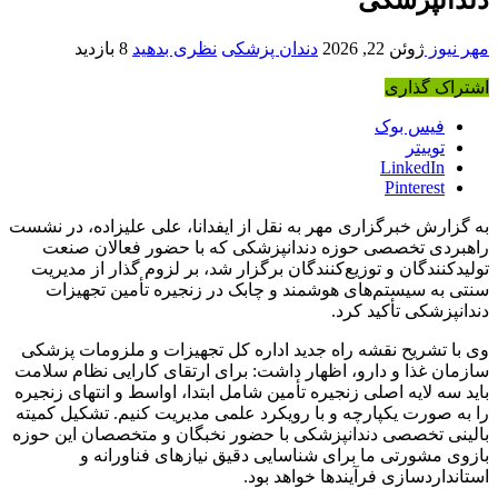
مهر نیوز
ژوئن 22, 2026
دندان پزشکی
نظری بدهید
8 بازدید
اشتراک گذاری
فیس بوک
توییتر
LinkedIn
Pinterest
به گزارش خبرگزاری مهر به نقل از ایفدانا، علی علیزاده، در نشست
راهبردی تخصصی حوزه دندانپزشکی که با حضور فعالان صنعت
تولیدکنندگان و توزیع‌کنندگان برگزار شد، بر لزوم گذار از مدیریت
سنتی به سیستم‌های هوشمند و چابک در زنجیره تأمین تجهیزات
دندانپزشکی تأکید کرد.
وی با تشریح نقشه راه جدید اداره کل تجهیزات و ملزومات پزشکی
سازمان غذا و دارو، اظهار داشت: برای ارتقای کارایی نظام سلامت
باید سه لایه اصلی زنجیره تأمین شامل ابتدا، اواسط و انتهای زنجیره
را به صورت یکپارچه و با رویکرد علمی مدیریت کنیم. تشکیل کمیته
بالینی تخصصی دندانپزشکی با حضور نخبگان و متخصصان این حوزه
بازوی مشورتی ما برای شناسایی دقیق نیازهای فناورانه و
استانداردسازی فرآیندها خواهد بود.