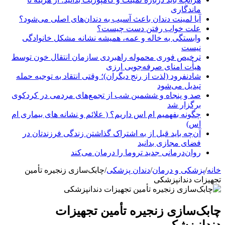
ماندگاری
آیا لمینت دندان باعث آسیب به دندان‌های اصلی می‌شود؟
علت خواب رفتن دست چیست؟
وابستگی به خاله و عمه، همیشه نشانه مشکل خانوادگی
نیست
ترخیص فوری محموله راهبردی سازمان انتقال خون توسط
هیأت امنای صرفه‌جویی ارزی
شادنفرود (لذت از رنج دیگران)؛ وقتی انتقاد به توجیه حمله
تبدیل می‌شود
صد و پنجاه‌ و ششمین شب از تجمع‌های مردمی در کردکوی
برگزار شد
چگونه بفهمیم ام اس داریم؟ ( علائم و نشانه های بیماری ام
اس)
آن‌چه باید قبل از به اشتراک گذاشتن زندگی فرزندتان در
فضای مجازی بدانید
روان‌درمانی جدید تروما را درمان می‌کند
خانه
/
پزشکی و درمان
/
دندان پزشکی
/
چابک‌سازی زنجیره تأمین
تجهیزات دندانپزشکی
چابک‌سازی زنجیره تأمین تجهیزات
دندانپزشکی