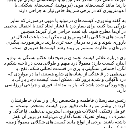
دارند؛ مانند کیست‌های مویی (درموئید)، کیست‌های شکلاتی یا
اندومتریوزی که در برخی شرایط خاص نیاز به جراحی دارند.
به گفته پیله‌وری، کیست‌های درموئید یا مویی درصورتی‌که سایز
بزرگی پیدا کنند، برای بیمار درد یا فشار ایجاد کنند یا احتمال بدخیمی
در آن‌ها مطرح شود، باید تحت جراحی قرار گیرند؛ همچنین
کیست‌های شکلاتی یا اندومتریوزی ممکن است باعث اختلال در
باروری شوند و نیاز به درمان جدی‌تری دارند. درهرصورت، پیگیری
دوره‌ای و نظارت مستمر بر روند رشد کیست‌ها ضروری است.
وی درباره علائم کیست تخمدان توضیح داد: علائم بستگی به نوع و
اندازه کیست دارد؛ معمولاً درد مبهم و طولانی‌مدت در ناحیه شکم یا
لگن، احساس سنگینی یا پری در قسمت تحتانی شکم، نفخ، یا
بی‌نظمی در قاعدگی از نشانه‌های شایع هستند، اما در مواردی که
درد ناگهانی و شدید بروز کند، ممکن است کیست دچار پارگی یا
پیچ‌خوردگی شده باشد که نیاز به مداخله فوری و جراحی اورژانسی
دارد.
رئیس بیمارستان فاطمیه و متخصص زنان و زایمان خاطرنشان
کرد: در بیشتر موارد علت دقیق بروز کیست مشخص نیست، اما
عوامل ژنتیکی، اختلالات هورمونی، استرس، بی‌نظمی قاعدگی و
مصرف داروهای تحریک تخمک‌گذاری می‌توانند در بروز آن نقش
داشته باشند. برخی از انواع مانند کیست‌های شکلاتی معمولاً زمینه
ژنتیکی دارند