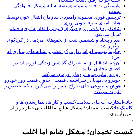
وابستگی به خاله و عمه، همیشه نشانه مشکل خانوادگی
نیست
ترخیص فوری محموله راهبردی سازمان انتقال خون توسط
هیأت امنای صرفه‌جویی ارزی
شادنفرود (لذت از رنج دیگران)؛ وقتی انتقاد به توجیه حمله
تبدیل می‌شود
صد و پنجاه‌ و ششمین شب از تجمع‌های مردمی در کردکوی
برگزار شد
چگونه بفهمیم ام اس داریم؟ ( علائم و نشانه های بیماری ام
اس)
آن‌چه باید قبل از به اشتراک گذاشتن زندگی فرزندتان در
فضای مجازی بدانید
روان‌درمانی جدید تروما را درمان می‌کند
خودرو بی‌مهابا در سراشیبی قیمت+ جدول قیمت روز خودرو
هوش مصنوعی جای طراح لباس را نمی‌گیرد، بلکه تخصص را
تقویت می‌کند
خانه
/
استارت آپ های سلامت
/
کسب و کار ها، بیمارستان ها و
کلینیک ها
/
کیست تخمدان؛ مشکل شایع اما اغلب بی‌خطر در زنان
سن باروری
کیست تخمدان؛ مشکل شایع اما اغلب