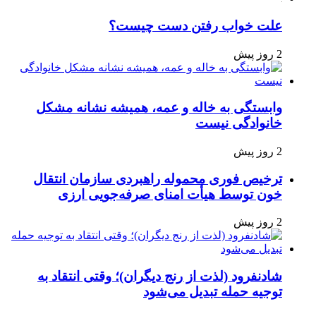
علت خواب رفتن دست چیست؟
2 روز پیش
وابستگی به خاله و عمه، همیشه نشانه مشکل
خانوادگی نیست
2 روز پیش
ترخیص فوری محموله راهبردی سازمان انتقال
خون توسط هیأت امنای صرفه‌جویی ارزی
2 روز پیش
شادنفرود (لذت از رنج دیگران)؛ وقتی انتقاد به
توجیه حمله تبدیل می‌شود