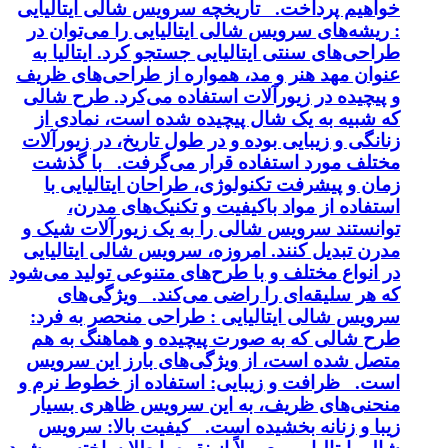
خواهیم پرداخت. تاریخچه سرویس شالی ایتالیایی
: ریشه‌های سرویس شالی ایتالیایی را می‌توان در
طراحی‌های سنتی ایتالیایی جستجو کرد. ایتالیا به
عنوان مهد هنر و مد، همواره از طراحی‌های ظریف
و پیچیده در زیورآلات استفاده می‌کرد. طرح شالی
که شبیه به یک شال پیچیده شده است، نمادی از
زنانگی و زیبایی بوده و در طول تاریخ، در زیورآلات
مختلف مورد استفاده قرار می‌گرفت. با گذشت
زمان و پیشرفت تکنولوژی، طراحان ایتالیایی با
استفاده از مواد باکیفیت و تکنیک‌های مدرن،
توانستند سرویس شالی را به یک زیورآلات شیک و
مدرن تبدیل کنند. امروزه، سرویس شالی ایتالیایی
در انواع مختلف و با طرح‌های متنوعی تولید می‌شود
که هر سلیقه‌ای را راضی می‌کند. ویژگی‌های
سرویس شالی ایتالیایی : طراحی منحصر به فرد:
طرح شالی که به صورت پیچیده و هماهنگ به هم
متصل شده است، از ویژگی‌های بارز این سرویس
است. ظرافت و زیبایی: استفاده از خطوط نرم و
منحنی‌های ظریف، به این سرویس ظاهری بسیار
زیبا و زنانه بخشیده است. کیفیت بالا: سرویس