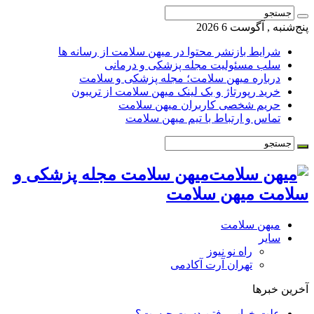
پنج‌شنبه , آگوست 6 2026
شرایط بازنشر محتوا در میهن سلامت از رسانه ها
سلب مسئولیت مجله پزشکی و درمانی
درباره میهن سلامت؛ مجله پزشکی و سلامت
خرید رپورتاژ و بک لینک میهن سلامت از تریبون
حریم شخصی کاربران میهن سلامت
تماس و ارتباط با تیم میهن سلامت
میهن سلامت مجله پزشکی و
سلامت میهن سلامت
میهن سلامت
سایر
راه نو نیوز
تهران آرت آکادمی
آخرین خبرها
علت خواب رفتن دست چیست؟