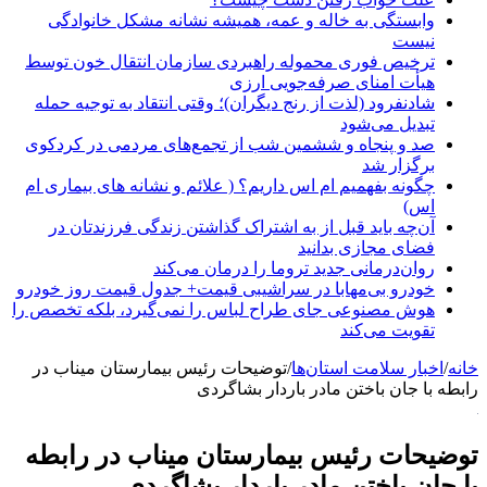
وابستگی به خاله و عمه، همیشه نشانه مشکل خانوادگی
نیست
ترخیص فوری محموله راهبردی سازمان انتقال خون توسط
هیأت امنای صرفه‌جویی ارزی
شادنفرود (لذت از رنج دیگران)؛ وقتی انتقاد به توجیه حمله
تبدیل می‌شود
صد و پنجاه‌ و ششمین شب از تجمع‌های مردمی در کردکوی
برگزار شد
چگونه بفهمیم ام اس داریم؟ ( علائم و نشانه های بیماری ام
اس)
آن‌چه باید قبل از به اشتراک گذاشتن زندگی فرزندتان در
فضای مجازی بدانید
روان‌درمانی جدید تروما را درمان می‌کند
خودرو بی‌مهابا در سراشیبی قیمت+ جدول قیمت روز خودرو
هوش مصنوعی جای طراح لباس را نمی‌گیرد، بلکه تخصص را
تقویت می‌کند
خانه
/
اخبار سلامت استان‌ها
/
توضیحات رئیس بیمارستان میناب در
رابطه با جان باختن مادر باردار بشاگردی
توضیحات رئیس بیمارستان میناب در رابطه
با جان باختن مادر باردار بشاگردی