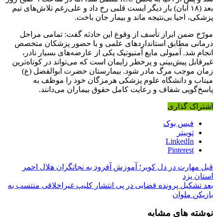
بعد (۱۸ آبان) بار دیگر ایست قلبی رخ داد و علی‌رغم تلاش‌های تیم
پزشکی، احیا بی‌نتیجه ماند و بیمار جان باخت.
مورّخ ضمن ابراز تأسف از وقوع این حادثه گفت: تمامی مراحل
درمانی مطابق استانداردهای علمی و با حضور پزشکان متخصص
انجام شد. آمبولی مایع آمنیوتیک یکی از عارضه‌های بسیار نادر،
غیرقابل پیش‌بینی و پرخطر زایمان است که می‌تواند در کوتاه‌ترین
زمان موجب مرگ مادر شود. بیمارستان حضرت ابوالفضل (ع)
میناب و دانشگاه علوم پزشکی هرمزگان خود را موظف به
پاسخ‌گویی شفاف و رعایت کامل حقوق بیماران می‌دانند.
اشتراک گذاری
فیس بوک
توییتر
LinkedIn
Pinterest
قبل
مهارت در دل کویر؛ آموزش آفرود به نجاتگران هلال احمر
استان یزد
بعد
تشکیل پرونده قضایی در پی انتشار کلیپ غیراخلاقی منتسب به
بازیکن ملوان
نوشته های مشابه