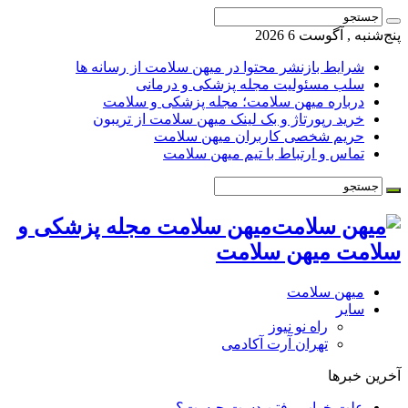
پنج‌شنبه , آگوست 6 2026
شرایط بازنشر محتوا در میهن سلامت از رسانه ها
سلب مسئولیت مجله پزشکی و درمانی
درباره میهن سلامت؛ مجله پزشکی و سلامت
خرید رپورتاژ و بک لینک میهن سلامت از تریبون
حریم شخصی کاربران میهن سلامت
تماس و ارتباط با تیم میهن سلامت
میهن سلامت مجله پزشکی و
سلامت میهن سلامت
میهن سلامت
سایر
راه نو نیوز
تهران آرت آکادمی
آخرین خبرها
علت خواب رفتن دست چیست؟