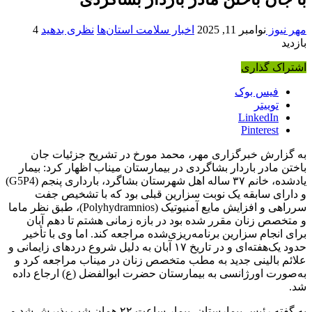
مهر نیوز
نوامبر 11, 2025
اخبار سلامت استان‌ها
نظری بدهید
4
بازدید
اشتراک گذاری
فیس بوک
توییتر
LinkedIn
Pinterest
به گزارش خبرگزاری مهر، محمد مورخ در تشریح جزئیات جان
باختن مادر باردار بشاگردی در بیمارستان میناب اظهار کرد: بیمار
یادشده، خانم ۳۷ ساله اهل شهرستان بشاگرد، بارداری پنجم (G5P4)
و دارای سابقه یک نوبت سزارین قبلی بود که با تشخیص جفت
سرراهی و افزایش مایع آمنیوتیک (Polyhydramnios)، طبق نظر ماما
و متخصص زنان مقرر شده بود در بازه زمانی هشتم تا دهم آبان
برای انجام سزارین برنامه‌ریزی‌شده مراجعه کند. اما وی با تأخیر
حدود یک‌هفته‌ای و در تاریخ ۱۷ آبان به دلیل شروع دردهای زایمانی و
علائم بالینی جدید به مطب متخصص زنان در میناب مراجعه کرد و
به‌صورت اورژانسی به بیمارستان حضرت ابوالفضل (ع) ارجاع داده
شد.
به گفته رئیس بیمارستان، بیمار ساعت ۲۲ همان شب پذیرش شد و