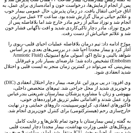
پس از انجام آزمایش‌ها، درخواست خون و آماده‌سازی برای عمل، به
اتاق جراحی انتقال یافت. در زمان پذیرش، حال عمومی بیمار خوب
و علائم حیاتی نرمال گزارش شده بود. ساعت ۲۳ عمل سزارین
انجام شد و نوزاد سالم از رحم مادر خارج شد اما بلافاصله پس از
خروج نوزاد، مادر دچار تاکی‌کاردی شدید و افت ناگهانی فشار خون
شد و علائم حیاتی‌اش از دست رفت.
مورّخ ادامه داد: تیم درمان بلافاصله عملیات احیای قلبی–ریوی را
آغاز کرد و بیمار مجدداً احیا شد. در بررسی‌های بعدی و بر اساس
شواهد بالینی و نتایج اکو، آمبولی مایع آمنیوتیک (Amniotic Fluid
Embolism) تشخیص داده شد؛ عارضه‌ای بسیار نادر و غیرقابل
پیش‌بینی که می‌تواند در کمترین زمان منجر به ایست قلبی و اختلال
شدید انعقادی شود.
وی افزود: در پی بروز این عارضه، بیمار دچار اختلال انعقادی (DIC)
و خونریزی شدید از محل جراحی شد. تیم‌های متخصص داخلی،
بیهوشی و زنان با مشاوره پزشکان بیمارستان شریعتی بندرعباس
وارد عمل شدند و اقداماتی نظیر تزریق فرآورده‌های خونی،
فاکتورهای انعقادی، کرایوپرسیپیتیت، داروهای حمایتی و در نهایت
خارج‌سازی رحم (هیسترکتومی) برای کنترل خون‌ریزی انجام شد.
به گفته رئیس بیمارستان با وجود تمام تلاش‌ها و رعایت کامل
پروتکل‌های علمی وزارت بهداشت، بیمار مجدداً دچار ایست قلبی
شد و پس از احیا به بخش ICU منتقل شد، اما در ساعت ۹ صبح روز