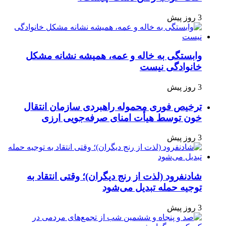
3 روز پیش
وابستگی به خاله و عمه، همیشه نشانه مشکل
خانوادگی نیست
3 روز پیش
ترخیص فوری محموله راهبردی سازمان انتقال
خون توسط هیأت امنای صرفه‌جویی ارزی
3 روز پیش
شادنفرود (لذت از رنج دیگران)؛ وقتی انتقاد به
توجیه حمله تبدیل می‌شود
3 روز پیش