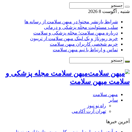
شنبه , آگوست 8 2026
شرایط بازنشر محتوا در میهن سلامت از رسانه ها
سلب مسئولیت مجله پزشکی و درمانی
درباره میهن سلامت؛ مجله پزشکی و سلامت
خرید رپورتاژ و بک لینک میهن سلامت از تریبون
حریم شخصی کاربران میهن سلامت
تماس و ارتباط با تیم میهن سلامت
میهن سلامت مجله پزشکی و
سلامت میهن سلامت
میهن سلامت
سایر
راه نو نیوز
تهران آرت آکادمی
آخرین خبرها
هرآنچه باید درباره لمینت و کامپوزیت بدانید؛ از هزینه تا