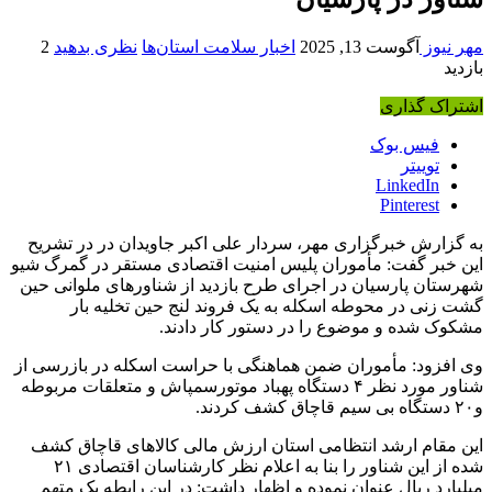
مهر نیوز
آگوست 13, 2025
اخبار سلامت استان‌ها
نظری بدهید
2
بازدید
اشتراک گذاری
فیس بوک
توییتر
LinkedIn
Pinterest
به گزارش خبرگزاری مهر، سردار علی اکبر جاویدان در در تشریح
این خبر گفت: مأموران پلیس امنیت اقتصادی مستقر در
گمرگ
شیو
شهرستان پارسیان در اجرای طرح بازدید از شناورهای ملوانی حین
گشت زنی در محوطه اسکله به یک فروند لنج حین تخلیه بار
مشکوک شده و موضوع را در دستور کار دادند.
وی افزود: مأموران ضمن هماهنگی با حراست اسکله در بازرسی از
شناور مورد نظر ۴ دستگاه پهباد
موتورسمپاش
و متعلقات مربوطه
و۲۰ دستگاه بی سیم قاچاق کشف کردند.
این مقام ارشد انتظامی استان ارزش مالی کالاهای قاچاق کشف
شده از این شناور را بنا به اعلام نظر کارشناسان اقتصادی ۲۱
میلیارد ریال عنوان نموده و اظهار داشت: در این رابطه یک متهم