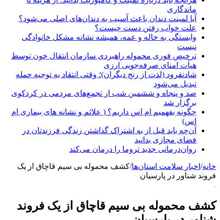
ماندگاری
آیا لمینت دندان باعث آسیب به دندان‌های اصلی می‌شود؟
علت خواب رفتن دست چیست؟
وابستگی به خاله و عمه، همیشه نشانه مشکل خانوادگی
نیست
ترخیص فوری محموله راهبردی سازمان انتقال خون توسط
هیأت امنای صرفه‌جویی ارزی
شادنفرود (لذت از رنج دیگران)؛ وقتی انتقاد به توجیه حمله
تبدیل می‌شود
صد و پنجاه‌ و ششمین شب از تجمع‌های مردمی در کردکوی
برگزار شد
چگونه بفهمیم ام اس داریم؟ ( علائم و نشانه های بیماری ام
اس)
آن‌چه باید قبل از به اشتراک گذاشتن زندگی فرزندتان در
فضای مجازی بدانید
روان‌درمانی جدید تروما را درمان می‌کند
خانه
/
اخبار سلامت استان‌ها
/
کشف محموله بی سیم قاچاق از یک
فروند شناور در پارسیان
کشف محموله بی سیم قاچاق از یک فروند
شناور در پارسیان