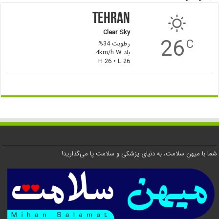
Tehran
Clear Sky
26
C
رطوبت 34%
باد 4km/h W
H 26 • L 26
شما با میهن سلامت، به دنیای پزشکی و سلامت پا می‌گذارید!