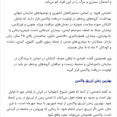
و احتمال بستری و مرگ را در این افراد کم می‌کند.
ناصحی افزود: بر اساس دستورالعمل کشوری و توصیه‌های سازمان جهانی
بهداشت، گروه‌های پرخطر در اولویت دریافت واکسن قرار دارند که شامل
کارکنان حوزه سلامت به‌ویژه در بخش‌های مراقبت ویژه، عفونی و اورژانس،
بیماران مبتلا به ضعف سیستم ایمنی، بیماران سرطانی تحت شیمی‌درمانی یا
رادیوتراپی، بیماران همودیالیزی، تالاسمی ماژور، سالمندان بالای ۶۵ سال، زنان
باردار، مبتلایان به بیماری‌های مزمن از جمله ریوی، قلبی، کلیوی، کبدی، دیابت
و کودکان ۶ ماه تا ۵ سال هستند.
وی همچنین گفت: افرادی با چاقی مفرط، کارکنان در تماس با پرندگان در
سازمان دامپزشکی و محیط زیست و مراقبان گروه‌های پرخطر نیز باید در
اولویت دریافت واکسن قرار گیرند.
بهترین زمان تزریق واکسن
به گفته ناصحی، از آنجا که فصل شیوع آنفلوانزا در ایران از اواخر مهر تا اوایل
بهار است و حدود دو هفته طول می‌کشد تا ایمنی پس از تزریق در بدن ایجاد
شود، بهترین زمان تزریق واکسن از نیمه شهریور تا نیمه مهرماه است، با این
حال، حتی اگر تزریق دیرتر انجام شود، تا زمانی که ویروس در جامعه در گردش
است، واکسن همچنان می‌تواند مفید واقع شود.