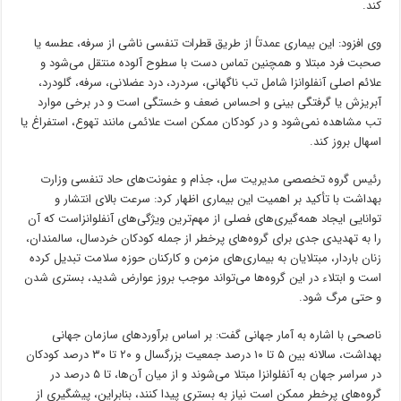
کند.
وی افزود: این بیماری عمدتاً از طریق قطرات تنفسی ناشی از سرفه، عطسه یا
صحبت فرد مبتلا و همچنین تماس دست با سطوح آلوده منتقل می‌شود و
علائم اصلی آنفلوانزا شامل تب ناگهانی، سردرد، درد عضلانی، سرفه، گلودرد،
آبریزش یا گرفتگی بینی و احساس ضعف و خستگی است و در برخی موارد
تب مشاهده نمی‌شود و در کودکان ممکن است علائمی مانند تهوع، استفراغ یا
اسهال بروز کند.
رئیس گروه تخصصی مدیریت سل، جذام و عفونت‌های حاد تنفسی وزارت
بهداشت با تأکید بر اهمیت این بیماری اظهار کرد: سرعت بالای انتشار و
توانایی ایجاد همه‌گیری‌های فصلی از مهم‌ترین ویژگی‌های آنفلوانزاست که آن
را به تهدیدی جدی برای گروه‌های پرخطر از جمله کودکان خردسال، سالمندان،
زنان باردار، مبتلایان به بیماری‌های مزمن و کارکنان حوزه سلامت تبدیل کرده
است و ابتلاء در این گروه‌ها می‌تواند موجب بروز عوارض شدید، بستری شدن
و حتی مرگ شود.
ناصحی با اشاره به آمار جهانی گفت: بر اساس برآوردهای سازمان جهانی
بهداشت، سالانه بین ۵ تا ۱۰ درصد جمعیت بزرگسال و ۲۰ تا ۳۰ درصد کودکان
در سراسر جهان به آنفلوانزا مبتلا می‌شوند و از میان آن‌ها، تا ۵ درصد در
گروه‌های پرخطر ممکن است نیاز به بستری پیدا کنند، بنابراین، پیشگیری از