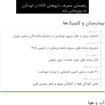
شرح وظایف «رصدخانه ملی غذا و
راهنمای مصرف داروهای HIV در کودکان
نخستین جراحی موفق با دستگاه قلب و
هفتاد و نهمین مجمع جهانی بهداشت آغاز
به کار کرد
به روزرسانی شد
بیماری» اعلام شد
ریه ساخت ترکیه انجام شد
سیگار الکترونیک هم سرطانزا است
بیمارستان و کلینیک‌ها
6 روز پیش
استقرار بیش از هزار نیروی اورژانس در مراسم جاماندگان اربعین تهران
2 هفته پیش
تشریح برنامه های بسیج جامعه پزشکی در اربعین ۱۴۰۵
4 هفته پیش
آغاز برنامه های حوزه سلامت برای اربعین
ژوئن 24, 2026
۳۰ همت بدهی تامین اجتماعی به وزارت بهداشت
ژوئن 22, 2026
نقش آلودگی هوا در گرفتگی عروق و خطر بیماری قلبی
آب و هوا