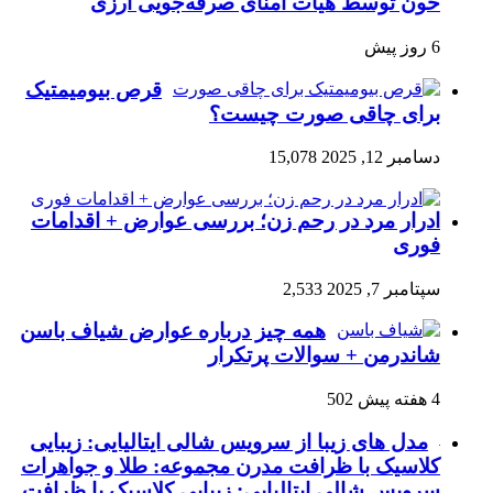
خون توسط هیأت امنای صرفه‌جویی ارزی
6 روز پیش
قرص بیومیمتیک
برای چاقی صورت چیست؟
دسامبر 12, 2025
15,078
ادرار مرد در رحم زن؛ بررسی عوارض + اقدامات
فوری
سپتامبر 7, 2025
2,533
همه چیز درباره عوارض شیاف باسن
شاندرمن + سوالات پرتکرار
4 هفته پیش
502
مدل های زیبا از سرویس شالی ایتالیایی: زیبایی
کلاسیک با ظرافت مدرن مجموعه: طلا و جواهرات
سرویس شالی ایتالیایی: زیبایی کلاسیک با ظرافت