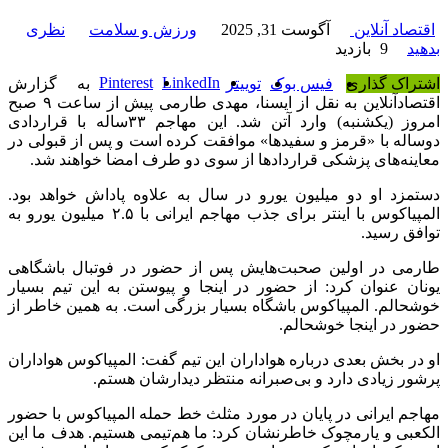
اقتصاد آنلاین
آگوست 31, 2025
ورزش و سلامت
نظری
بدهید
9 بازدید
Pinterest
LinkedIn
اشتراک گذاری
فیس بوک
توییتر
به گزارش
اقتصادآنلاین به نقل از ایسنا، مهدی طارمی پیش از ساعت ۹ صبح
امروز (یکشنبه) وارد آتن شد. این مهاجم ۳۳ساله با قراردادی
دوساله با «قرمز و سفیدها» موافقت کرده است و پس از قبولی در
معاینه‌های پزشکی قراردادها از سوی دو طرف امضا خواهند شد.
دستمزد او دو میلیون یورو در سال به علاوه پاداش خواهد بود.
المپیاکوس با اینتر برای جذب مهاجم ایرانی با ۲.۵ میلیون یورو به
توافق رسید.
طارمی در اولین صحبت‌هایش پس از حضور در فوتبال باشگاهی
یونان عنوان کرد: از حضور در اینجا و پیوستن به این تیم بسیار
خوشحالم. المپیاکوس باشگاه بسیار بزرگی است. به همین خاطر از
حضور در اینجا خوشحالم.
او در بخش بعدی درباره هواداران این تیم گفت: المپیاکوس هواداران
پرشور زیادی دارد و بی‌صبرانه منتظر دیدارشان هستم.
مهاجم ایرانی در پایان در مورد مثلث خط حمله المپیاکوس با حضور
الکعبی و یارمچوک خاطرنشان کرد: ما هم‌تیمی هستیم. هدف ما این