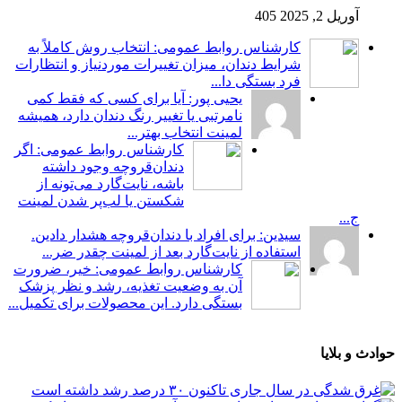
آوریل 2, 2025
405
کارشناس روابط عمومی: انتخاب روش کاملاً به
شرایط دندان، میزان تغییرات موردنیاز و انتظارات
فرد بستگی دا...
یحیی پور: آیا برای کسی که فقط کمی
نامرتبی یا تغییر رنگ دندان دارد، همیشه
لمینت انتخاب بهتر...
کارشناس روابط عمومی: اگر
دندان‌قروچه وجود داشته
باشه، نایت‌گارد می‌تونه از
شکستن یا لب‌پر شدن لمینت
ج...
سیدین: برای افراد با دندان‌قروچه هشدار دادین.
استفاده از نایت‌گارد بعد از لمینت چقدر ضر...
کارشناس روابط عمومی: خیر، ضرورت
آن به وضعیت تغذیه، رشد و نظر پزشک
بستگی دارد. این محصولات برای تکمیل...
حوادث و بلایا