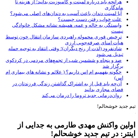
هرآنچه باید درباره لمینت و کامپوزیت بدانید؛ از هزینه تا
ماندگاری
آیا لمینت دندان باعث آسیب به دندان‌های اصلی می‌شود؟
علت خواب رفتن دست چیست؟
وابستگی به خاله و عمه، همیشه نشانه مشکل خانوادگی
نیست
ترخیص فوری محموله راهبردی سازمان انتقال خون توسط
هیأت امنای صرفه‌جویی ارزی
شادنفرود (لذت از رنج دیگران)؛ وقتی انتقاد به توجیه حمله
تبدیل می‌شود
صد و پنجاه‌ و ششمین شب از تجمع‌های مردمی در کردکوی
برگزار شد
چگونه بفهمیم ام اس داریم؟ ( علائم و نشانه های بیماری ام
اس)
آن‌چه باید قبل از به اشتراک گذاشتن زندگی فرزندتان در
فضای مجازی بدانید
روان‌درمانی جدید تروما را درمان می‌کند
تیم جدید خوشحالم!
اولین واکنش مهدی طارمی به جدایی از
اینتر: در تیم جدید خوشحالم!