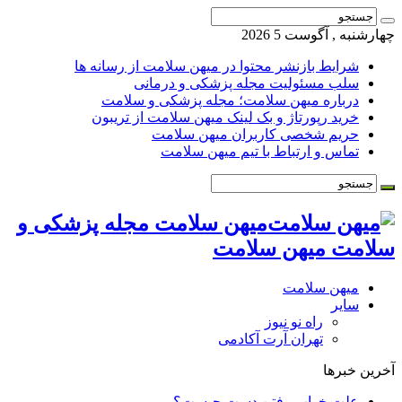
چهارشنبه , آگوست 5 2026
شرایط بازنشر محتوا در میهن سلامت از رسانه ها
سلب مسئولیت مجله پزشکی و درمانی
درباره میهن سلامت؛ مجله پزشکی و سلامت
خرید رپورتاژ و بک لینک میهن سلامت از تریبون
حریم شخصی کاربران میهن سلامت
تماس و ارتباط با تیم میهن سلامت
میهن سلامت مجله پزشکی و
سلامت میهن سلامت
میهن سلامت
سایر
راه نو نیوز
تهران آرت آکادمی
آخرین خبرها
علت خواب رفتن دست چیست؟