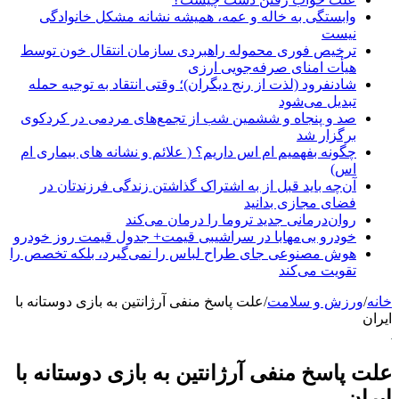
وابستگی به خاله و عمه، همیشه نشانه مشکل خانوادگی
نیست
ترخیص فوری محموله راهبردی سازمان انتقال خون توسط
هیأت امنای صرفه‌جویی ارزی
شادنفرود (لذت از رنج دیگران)؛ وقتی انتقاد به توجیه حمله
تبدیل می‌شود
صد و پنجاه‌ و ششمین شب از تجمع‌های مردمی در کردکوی
برگزار شد
چگونه بفهمیم ام اس داریم؟ ( علائم و نشانه های بیماری ام
اس)
آن‌چه باید قبل از به اشتراک گذاشتن زندگی فرزندتان در
فضای مجازی بدانید
روان‌درمانی جدید تروما را درمان می‌کند
خودرو بی‌مهابا در سراشیبی قیمت+ جدول قیمت روز خودرو
هوش مصنوعی جای طراح لباس را نمی‌گیرد، بلکه تخصص را
تقویت می‌کند
خانه
/
ورزش و سلامت
/
علت پاسخ منفی آرژانتین به بازی دوستانه با
ایران
علت پاسخ منفی آرژانتین به بازی دوستانه با
ایران