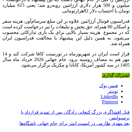
میلیون و 500 هزار دلاری آرژانتین روبه‌رو شد؛ یعنی 615 میلیارد
تومان با احتساب دلار 82هزارتومانی.
فدراسیون فوتبال آرژانتین علاوه بر این مبلغ سرسام‌آور، هزینه سفر
و اسکان 80 همراه، حق پخش و تبلیغات را نیز درخواست کرده است
که در مجموع هزینه بسیار بالایی برای یک بازی تدارکاتی محسوب
می‌شود، به همین دلیل این پیشنهاد با مخالفت فدراسیون ایران
همراه شد.
قرار است ایران در شهریورماه در تورنمنت کافا شرکت کند و 14
مهر هم به مصاف روسیه برود. جام جهانی 2026 خرداد ماه سال
1405 در سه کشور آمریکا، کانادا و مکزیک برگزار می‌شود.
اشتراک گذاری
فیس بوک
توییتر
LinkedIn
Pinterest
قبل
افشاگری بزرگ کنعانی زادگان پس از تمدید قرارداد با
پرسپولیس
بعد
مهدی طارمی در لیست اینتر برای جام جهانی باشگاه‌ها